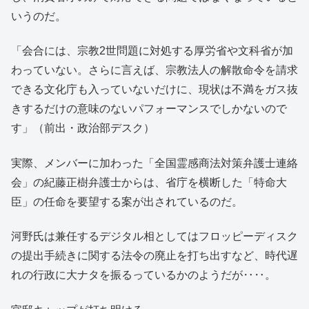
いうのだ。
「会合には、宗教2世問題に対処する厚労省や文科省が加
わっていない。さらに言えば、宗教法人の解散命令を請求
できる文化庁も入っていないだけに、現状は不満をガス抜
きするだけの意味のないパフォーマンスでしかないので
す」（前出・政治部デスク）
実際、メンバーに加わった「全国霊感商法対策弁護士連絡
会」の紀藤正樹弁護士からは、省庁を横断した「特命大
臣」の任命を要望する案が出されているのだ。
河野氏は兼任するデジタル相としてはフロッピーディスク
の提出手続きに関する法令の廃止を打ち出すなど、時代遅
れの行政に大ナタを振るっているかのようだが‥‥。