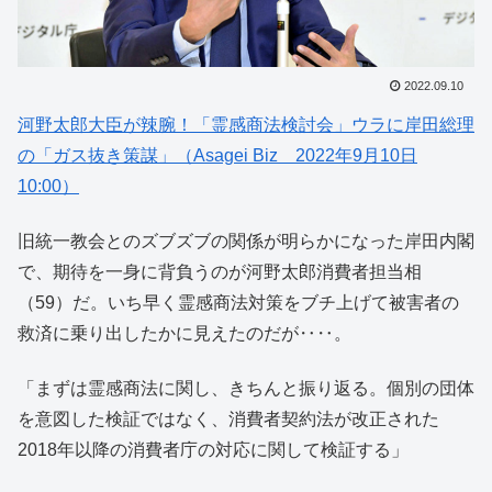
2022.09.10
河野太郎大臣が辣腕！「霊感商法検討会」ウラに岸田総理
の「ガス抜き策謀」（Asagei Biz 2022年9月10日
10:00）
旧統一教会とのズブズブの関係が明らかになった岸田内閣
で、期待を一身に背負うのが河野太郎消費者担当相
（59）だ。いち早く霊感商法対策をブチ上げて被害者の
救済に乗り出したかに見えたのだが‥‥。
「まずは霊感商法に関し、きちんと振り返る。個別の団体
を意図した検証ではなく、消費者契約法が改正された
2018年以降の消費者庁の対応に関して検証する」