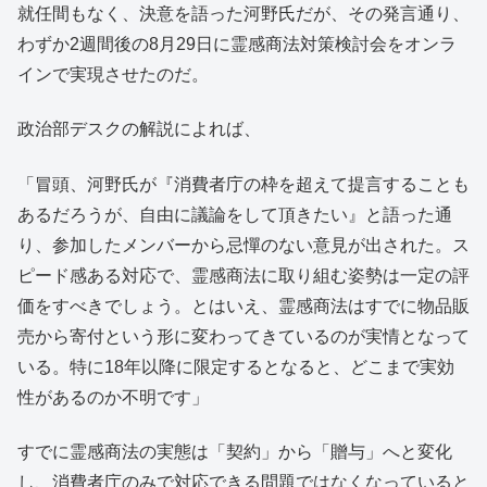
就任間もなく、決意を語った河野氏だが、その発言通り、
わずか2週間後の8月29日に霊感商法対策検討会をオンラ
インで実現させたのだ。
政治部デスクの解説によれば、
「冒頭、河野氏が『消費者庁の枠を超えて提言することも
あるだろうが、自由に議論をして頂きたい』と語った通
り、参加したメンバーから忌憚のない意見が出された。ス
ピード感ある対応で、霊感商法に取り組む姿勢は一定の評
価をすべきでしょう。とはいえ、霊感商法はすでに物品販
売から寄付という形に変わってきているのが実情となって
いる。特に18年以降に限定するとなると、どこまで実効
性があるのか不明です」
すでに霊感商法の実態は「契約」から「贈与」へと変化
し、消費者庁のみで対応できる問題ではなくなっていると