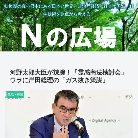
転換期の真っ只中にある日本と世界。政治、経済、社会、国際、科
学技術を原点から考える。
河野太郎大臣が辣腕！「霊感商法検討会」
ウラに岸田総理の「ガス抜き策謀」
政治・経済