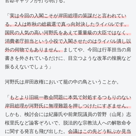
官邸キャップが打ち明ける。
「
実は今回の入閣こそが岸田総理の策謀だと言われてい
る。2人は昨秋の総裁選で真っ向対決したライバルです。
国民の人気の高い河野氏をあえて重量級の大臣ではなく、
消費者庁担当という小役で入閣させたのはライバル潰し以
外の何物でもありません。
ましてや、今回は行革担当の肩
書きを外されているだけに、目立つような改革の辣腕など
振るえないでしょう」
河野氏は岸田政権において籠の中の鳥ということか。
「
もとより旧統一教会問題に本気で対処するつもりのない
岸田総理が河野氏に無理難題を押しつけたにすぎません。
しかも、検討会には紀藤氏や前衆院議員の菅野（山尾）志
桜里氏など論客ぞろいで、脱法的な宗教法人への解散命令
に関する発言も飛び出した。
会議はこの先どう転ぶか見当