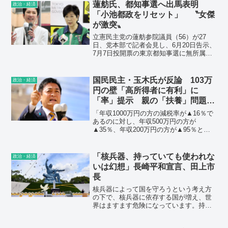
蓮舫氏、都知事選へ出馬表明
政治・経済
「小池都政をリセット」 〝女傑
が激突〟
立憲民主党の蓮舫参院議員（56）が27
日、党本部で記者会見し、6月20日告示、
7月7日投開票の東京都知事選に無所属で
立候補すると表明した。「自民党政治の
延命に手を貸す小池都政をリセットする
先頭に立つ。古い政治と決別し、本当に
国民民主・玉木氏が反論 103万
政治・経済
必要な政策に予算を振り向ける」と動機
円の壁「高所得者に有利」に
を述べた。
「率」提示 親の「扶養」問題も
内包
「年収1000万円の方の減税率が▲16％で
あるのに対し、年収500万円の方が
▲35％、年収200万円の方が▲95％とな
り、所得が低い方ほど大きな減税効果が
出ます。」と納める税金に対するパーセ
ンテージでは低所得側に有利であること
「核兵器、持っていても使われな
政治・経済
を説いた。
いは幻想」長崎平和宣言、田上市
長
核兵器によって国を守ろうという考え方
の下で、核兵器に依存する国が増え、世
界はますます危険になっています。持っ
ていても使われることはないだろうとい
うのは、幻想であり期待に過ぎません。