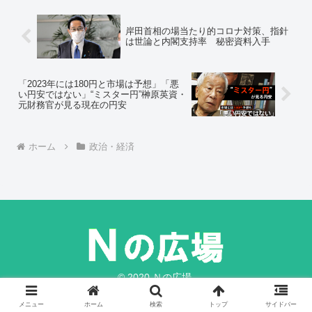
岸田首相の場当たり的コロナ対策、指針
は世論と内閣支持率 秘密資料入手
「2023年には180円と市場は予想」「悪
い円安ではない」“ミスター円”榊原英資・
元財務官が見る現在の円安
ホーム
政治・経済
© 2020 Ｎの広場.
メニュー
ホーム
検索
トップ
サイドバー