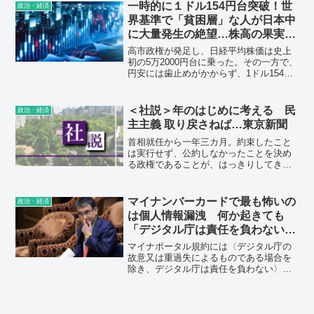
「存在する限りは使われる」。核兵器を
一時的に１ドル154円台突破！世
政治・経済
なくすことが、地球と人類の未来を守る
界基準で「貧困層」な人が日本中
ための唯一の現実的な道だということ
に大量発生の絶望…株高の果実は
を、今こそ私たちは認識しなければなり
外国資本が奪い、負担は国民が背
ません。
高市政権が発足し、日経平均株価は史上
負う構図が鮮明に
初の5万2000円台に乗った。その一方で、
円安には歯止めがかからず、1ドル154円
台にも突入している。結果として、一部
のお金持ちは利益を得て、金融資産を持
たない多くの国民が苦しんでいる状況
＜社説＞年のはじめに考える 民
政治・経済
だ。
主主義 取り戻さねば…東京新聞
首相就任から一年三カ月。約束したこと
は実行せず、公約しなかったことを決め
る政権であることが、はっきりしてきま
した。
マイナンバーカードで最も怖いの
政治・経済
は個人情報漏洩 何か起きても
「デジタル庁は責任を負わない」
と規約に明記
マイナポータル規約には〈デジタル庁の
故意又は重過失によるものである場合を
除き、デジタル庁は責任を負わない〉と
書かれている。つまり「基本的に、何が
起きても国は責任を負いません」と明記
しているのだ。