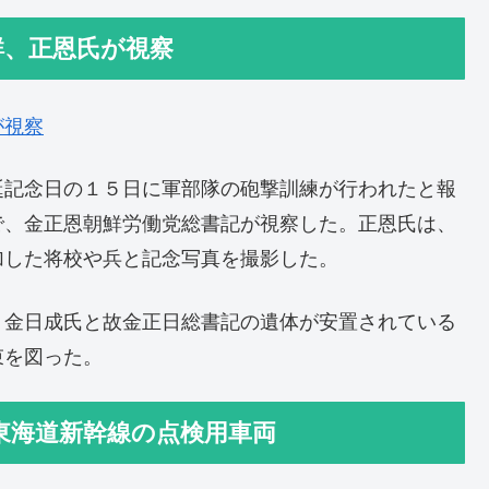
鮮、正恩氏が視察
が視察
誕記念日の１５日に軍部隊の砲撃訓練が行われたと報
で、金正恩朝鮮労働党総書記が視察した。正恩氏は、
加した将校や兵と記念写真を撮影した。
、金日成氏と故金正日総書記の遺体が安置されている
束を図った。
東海道新幹線の点検用車両