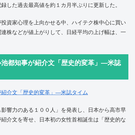
記録した過去最高値を約１カ月半ぶりに更新した。
が投資家心理を上向かせる中、ハイテク株中心に買い
関連株などが値上がりして、日経平均の上げ幅は、一
小池都知事が紹介文「歴史的変革」―米誌
が紹介文「歴史的変革」―米誌タイム
も影響力のある１００人」を発表し、日本から高市早
が紹介文を寄せ、日本初の女性首相誕生は「歴史的な