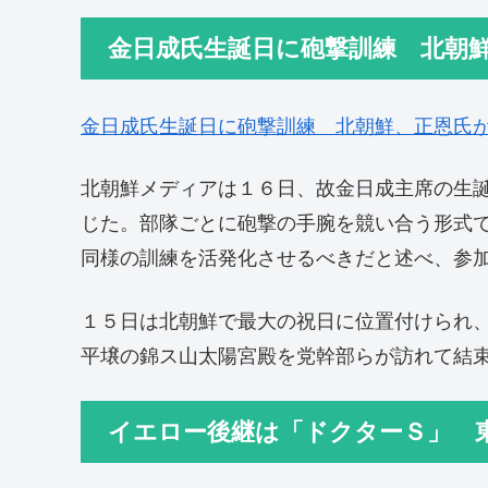
金日成氏生誕日に砲撃訓練 北朝
金日成氏生誕日に砲撃訓練 北朝鮮、正恩氏
北朝鮮メディアは１６日、故金日成主席の生
じた。部隊ごとに砲撃の手腕を競い合う形式
同様の訓練を活発化させるべきだと述べ、参
１５日は北朝鮮で最大の祝日に位置付けられ
平壌の錦ス山太陽宮殿を党幹部らが訪れて結
イエロー後継は「ドクターＳ」 