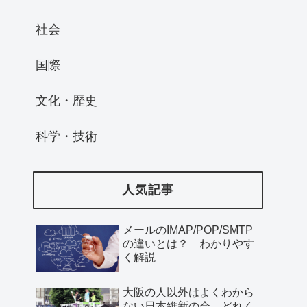
社会
国際
文化・歴史
科学・技術
人気記事
メールのIMAP/POP/SMTP
の違いとは？ わかりやす
く解説
大阪の人以外はよくわから
ない日本維新の会、どれく