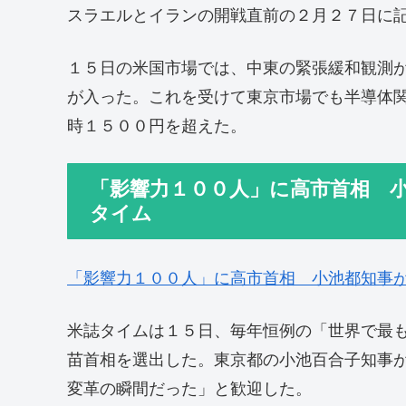
スラエルとイランの開戦直前の２月２７日に
１５日の米国市場では、中東の緊張緩和観測
が入った。これを受けて東京市場でも半導体
時１５００円を超えた。
「影響力１００人」に高市首相 
タイム
「影響力１００人」に高市首相 小池都知事
米誌タイムは１５日、毎年恒例の「世界で最
苗首相を選出した。東京都の小池百合子知事
変革の瞬間だった」と歓迎した。