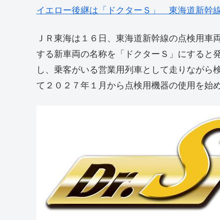
イエロー後継は「ドクターＳ」 東海道新幹
ＪＲ東海は１６日、東海道新幹線の点検用車
する新車両の名称を「ドクターＳ」にすると
し、乗客がいる営業用列車として走りながら
て２０２７年１月から点検用機器の使用を始