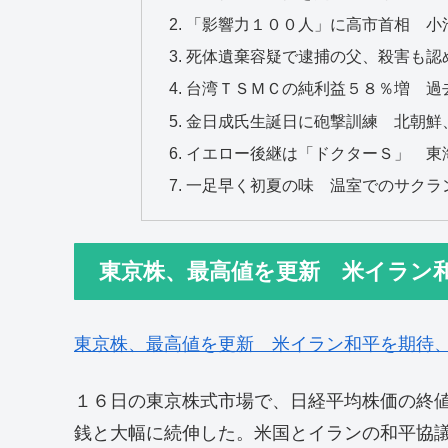
「影響力１００人」に高市首相 小
死体遺棄容疑で逮捕の父、殺害も認
台湾ＴＳＭＣの純利益５８％増 過
金日成氏生誕日に砲撃訓練 北朝鮮
イエロー後継は「ドクターＳ」 東
一足早く初夏の味 温室でのサクラ
東京株、最高値を更新 米イラン
東京株、最高値を更新 米イラン和平を期待
１６日の東京株式市場で、日経平均株価の終
銭と大幅に続伸した。米国とイランの和平協