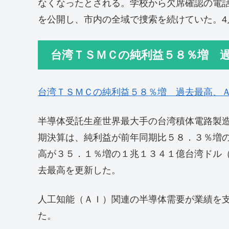
なくなったとされる。学校から欠席確認の電話
を公開し、市内の全域で捜索を続けていた。4
台湾ＴＳＭＣの純利益５８％増 
台湾ＴＳＭＣの純利益５８％増 過去最高、
半導体受託生産世界最大手の台湾積体電路製
期決算は、純利益が前年同期比５８．３％増
高が３５．１％増の１兆１３４１億台湾ドル
去最高を更新した。
人工知能（ＡＩ）関連の半導体需要が業績を
た。