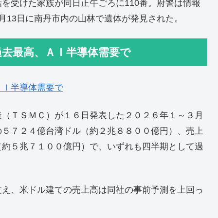
を受けた家族が同日正午ごろに110番。府警は情報
月13日に南丹市内の山林で遺体が発見された。
過去最高、ＡＩ半導体需要で
ＡＩ半導体需要で
造（ＴＳＭＣ）が１６日発表した２０２６年１～３月
の５７２４億台湾ドル（約２兆８８００億円）、売上
（約５兆７１００億円）で、いずれも四半期として過
支え、米ドル建ての売上高は同社の事前予測を上回っ