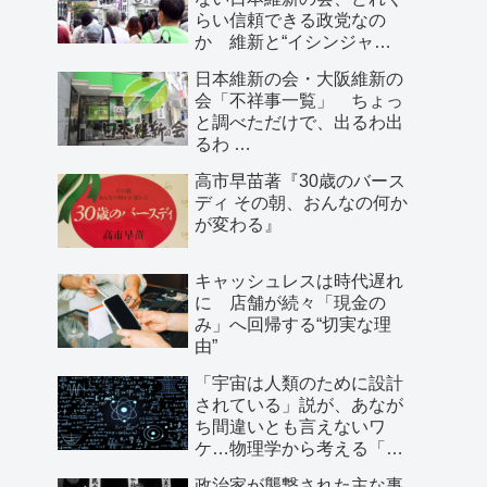
らい信頼できる政党なの
か 維新と“イシンジャ
ー”に批判的な大阪の人が語
日本維新の会・大阪維新の
る、大阪で起きていること
会「不祥事一覧」 ちょっ
と調べただけで、出るわ出
るわ …
高市早苗著『30歳のバース
ディ その朝、おんなの何か
が変わる』
キャッシュレスは時代遅れ
に 店舗が続々「現金の
み」へ回帰する“切実な理
由”
「宇宙は人類のために設計
されている」説が、あなが
ち間違いとも言えないワ
ケ…物理学から考える「こ
の世界の存在理由」
政治家が襲撃された主な事