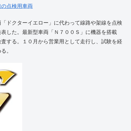
線の点検用車両
両「ドクターイエロー」に代わって線路や架線を点検
発表した。最新型車両「Ｎ７００Ｓ」に機器を搭載
検査する。１０月から営業用として走行し、試験を経
める。