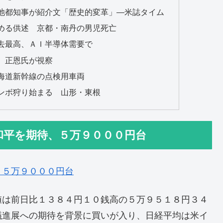
池都知事が紹介文「歴史的変革」―米誌タイム
める供述 京都・南丹の男児死亡
去最高、ＡＩ半導体需要で
、正恩氏が視察
海道新幹線の点検用車両
ンボ狩り始まる 山形・東根
和平を期待、５万９０００円台
、５万９０００円台
値は前日比１３８４円１０銭高の５万９５１８円３４
議進展への期待を背景に買いが入り、日経平均は米イ