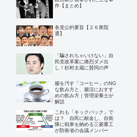
件【まとめ】
各党公約要旨【２６衆院
選】
「騙されちゃいけない」自
民党改革案に痛烈ダメ出
し！杉村太蔵に賛同の声
腸を汚す「コーヒー」のNG
な飲み方と、腸活におすす
めの飲み方｜管理栄養士が
解説
これも「キックバック」で
は？ 自民に献金し、自衛
隊に戦車を納める三菱重工
が防衛省の会議メンバー