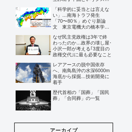
ム」
「科学的に妥当とは言えな
い」…南海トラフ発生
「70〜80％」めぐり新論
文 東京電機大の橋本学特
任教授ら
なぜ民主党政権は3年で終
わったのか…政界の壊し屋･
小沢一郎が考える｢3度目の
政権交代｣に最も必要なこと
レアアースの脱中国依存
へ、南鳥島沖の水深6000m
海底から採掘…技術開発に
着手
歴代首相の「国葬」「国民
葬」「合同葬」の一覧
アーカイブ