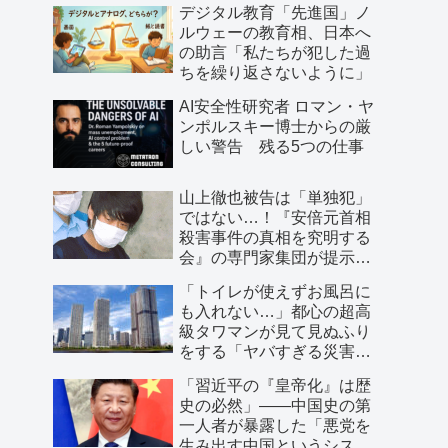
デジタル教育「先進国」ノ
ルウェーの教育相、日本へ
の助言「私たちが犯した過
ちを繰り返さないように」
AI安全性研究者 ロマン・ヤ
ンポルスキー博士からの厳
しい警告 残る5つの仕事
山上徹也被告は「単独犯」
ではない…！『安倍元首相
殺害事件の真相を究明する
会』の専門家集団が提示し
た「３つの根拠」
「トイレが使えずお風呂に
も入れない…」都心の超高
級タワマンが見て見ぬふり
をする「ヤバすぎる災害リ
スク」
「習近平の『皇帝化』は歴
史の必然」――中国史の第
一人者が暴露した「悪党を
生み出す中国というシステ