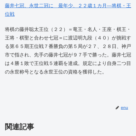
藤井七冠、永世二冠に 最年少、２２歳１カ月―将棋・王
位戦
将棋の藤井聡太王位（２２）＝竜王・名人・王座・棋王・
王将・棋聖と合わせ七冠＝に渡辺明九段（４０）が挑戦す
る第６５期王位戦７番勝負の第５局が２７、２８日、神戸
市で指され、先手の藤井七冠が９７手で勝った。藤井七冠
は４勝１敗で王位戦５連覇を達成。規定により自身二つ目
の永世称号となる永世王位の資格を獲得した。
enu
関連記事