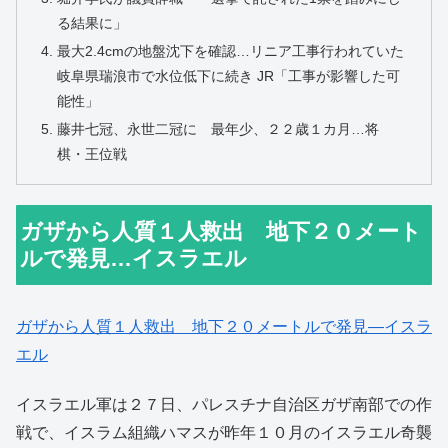
る結果に」
最大2.4cmの地盤沈下を確認…リニア工事行われていた
岐阜県瑞浪市で水位低下に続き JR「工事が影響した可
能性」
藤井七冠、永世二冠に 最年少、２２歳１カ月…将
棋・王位戦
ガザから人質１人救出 地下２０メート
ルで発見…イスラエル
ガザから人質１人救出 地下２０メートルで発見―イスラ
エル
イスラエル軍は２７日、パレスチナ自治区ガザ南部での作
戦で、イスラム組織ハマスが昨年１０月のイスラエル奇襲