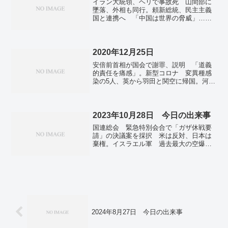
イラン大統領、ヘリで事故死 山間部に
など。ミャンマー、800人超犠牲 武器を
墜落、外相も同行。頼新総統、民主主義
手に対抗する市民も。インド、新型コロ
国と連携へ 「中国は世界の脅威」…民
ナの死者が過去最多の1日4300人超。
進党、初の３期連続政権・台湾。若田光
一さんとともに地球を４１００周した種
子から育った「宙ユリ」、湯梨浜町で花
開く。
2020年12月25日
安倍前首相が国会で謝罪、説明 「道義
的責任を痛感」。新型コロナ 変異種感
染の5人、英から羽田と関空に帰国。河野
氏、原発新増設を否定。リニア工事の影
響 「渇水期の沢で動植物消失の可能
性」。
2023年10月28日 今日の出来事
国連総会 緊急特別会合で「ガザ休戦要
請」の決議案を採択 米は反対、日本は
棄権。イスラエル軍 過去最大の空爆
地上作戦も拡大。明日10月29日(日)の天
気予報 東北や北陸は雷雨のおそれ、西
日本は行楽日和。「世渡り下手」の党エ
リート、「習近平氏一強」に翻弄され冷
遇の最後…李克強氏死去。小沢一郎氏の
自宅にホームステイしたことも。
2024年8月27日 今日の出来事