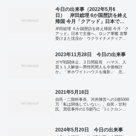
今日の出来事（2022年5月6
日） 岸田総理 6か国歴訪を終え
帰国 今月「クアッド」日本で主
催へ
岸田総理 ６か国歴訪を終え帰国 今月「ク
アッド」日本で主催へ。ロシア軍艦 攻撃
受けまた沈没か ウクライナメディアが
報じる。維新・岬麻紀衆院議員を経歴詐
称疑いで刑事告発 事務所は否定。「20
年前から慣例」自民支部パーティー参加
2023年11月28日 今日の出来事
依頼 区元幹部が証言。全国で新たに2万
ガザ戦闘休止、２日間延長 ハマス、人
1628人感染 前週より1.5万人減 新型コ
質１１人解放―男性民間人も今後検討
ロナ。親子2代で「てっぺん男」堂々と
か。「米ホワイトハウスを撮影」 北朝
長野・諏訪大社の御柱祭。
鮮の偵察衛星。パリ市長、Ｘ退会へ
「世界の下水道」と非難。第一三共のコ
ロナワクチン承認 国産初の「ＸＢＢ」
対応―厚労省。害獣「キョン」が大繁
2021年5月18日
殖 千葉に7万頭超…人に慣れペットのよ
自民・二階幹事長、河井陣営への1億5000
うに庭にすみ着く 「決して触れない
万「私は関係していない」。自民・甘利
で」と専門家。
氏、買収事件の1.5億円に「1ミクロンも
関わりない」。中山副防衛相のイスラエ
ル擁護ツイート 「認識不足」批判相次
ぐ。コシノジュンコさんに仏の国家勲章
「レジオン・ドヌール勲章」。俳優の田
2024年5月20日 今日の出来事
村正和さん死去 77歳 「古畑任三郎」