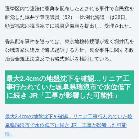
選挙区内で違法に香典を配布したとされる事件で自民党を
離党した堀井学衆院議員（52）＝比例北海道＝は28日、
額賀福志郎議長宛てに議員辞職願を提出し、受理された。
香典配布事件を巡っては、東京地検特捜部が近く堀井氏を
公職選挙法違反で略式起訴する方針。裏金事件に関する政
治資金規正法違反でも略式起訴を検討している。
最大2.4cmの地盤沈下を確認…リニア工
事行われていた岐阜県瑞浪市で水位低下
に続き JR「工事が影響した可能性」
最大2.4cmの地盤沈下を確認…リニア工事行われていた岐
阜県瑞浪市で水位低下に続き JR「工事が影響した可能
性」