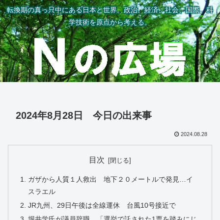
転換期の真っ只中にある日本と世界。政治、経済、社会、国際、科
学技術を原点から考える。
2024年8月28日 今日の出来事
2024.08.28
目次
ガザから人質１人救出 地下２０メートルで発見…イ
スラエル
JR九州、29日午後は全線運休 台風10号接近で
堀井学氏が議員辞職 「選挙で託された1票を踏みにじ