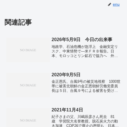
enu
関連記事
2026年5月9日 今日の出来事
地政学、石油危機が急浮上 金融安定リ
スク、中東情勢で―米ＦＲＢ報告。日
本、モロッコとリン鉱石で協力へ 外相
ビデオ協議で確認。ハンタウイルス感染
者計6人に アンデス型、人から人に感染
か。ミャンマーで1万カラット超の巨大ル
ビー発見 「吉兆」利用も。キノコ栽培
2020年9月5日
工場完成 廃菌床でヘラクレスオオカブ
金正恩氏、台風9号の被災地視察 1000世
ト飼育も 埼玉。
帯に被害北朝鮮の金正恩朝鮮労働党委員
長は５日、台風９号による被害を受けた
日本海側の咸鏡北道と咸鏡南道を視察
し、海沿いでの安全対策に不備があった
ことを厳しく指摘した。台風は２日から
３日にかけ朝鮮半島を...
2021年11月4日
紀子さまの父、川嶋辰彦さん死去 81
歳 学習院大名誉教授。脱石炭火力の動
き加速 COP26で廃止の声明も 日本は