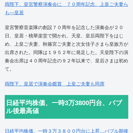
両陛下、皇宮警察演奏会に ７０周年記念、上皇ご夫妻ら
も―皇居
皇宮警察音楽隊の創設７０周年を記念した演奏会が２０
日、皇居・桃華楽堂で開かれ、天皇、皇后両陛下をはじ
め、上皇ご夫妻、秋篠宮ご夫妻と次女佳子さまら皇族方が
出席された。同隊は１９５２年に発足した。天皇陛下の演
奏会出席は４０周年記念の９２年以来で、皇后さまは初め
て。
両
陛下、皇居で演奏会鑑賞
上皇ご夫妻も同席
日経平均株価、一時3万3800円台、バブ
ル後最高値
日経平均株価、一時３万３８００円台に上昇…バブル期後