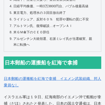
日経平均株価、一時3万3800円台、バブル後最高値
東京電力、処理水の３回目放出終了
ライドシェア、反対６０％ 犯罪や運転の質に不安
アルトマン氏、復帰破談…オープンＡＩ
米ＧＭ傘下のＣＥＯ辞任
アルゼンチン大統領選、右派ミレイ氏が当選確実、親
米に転換へ
日本郵船の運搬船を紅海で拿捕
日本郵船の運搬船を紅海で拿捕 イエメン武装組織、邦人
乗員なし
イスラエル軍は１９日、紅海南部のイエメン沖で船舶が拿
捕（だほ）されたと発表した。日本の国土交通省は、日本