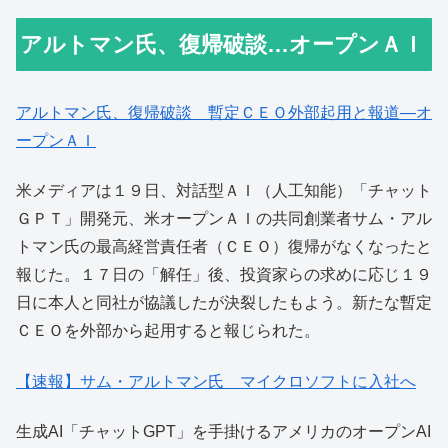
アルトマン氏、復帰破談…オープンＡＩ
アルトマン氏、復帰破談 暫定ＣＥＯ外部起用と報道―オ
ープンＡＩ
米メディアは１９日、対話型ＡＩ（人工知能）「チャット
ＧＰＴ」開発元、米オープンＡＩの共同創業者サム・アル
トマン氏の最高経営責任者（ＣＥＯ）復帰がなくなったと
報じた。１７日の「解任」後、投資家らの求めに応じ１９
日に本人と同社が協議したが決裂したもよう。新たな暫定
ＣＥＯを外部から起用すると報じられた。
【速報】サム・アルトマン氏 マイクロソフトに入社へ
生成AI「チャットGPT」を手掛けるアメリカのオープンAI