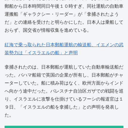
郵船から日本時間同日午後１０時すぎ、同社運航の自動車
運搬船「ギャラクシー・リーダー」が「拿捕されたよう
だ」との連絡を受けたと明らかにした。日本人は乗船して
おらず、国交省が情報収集を進めている。
紅海で乗っ取られた日本郵船運航の輸送船、イエメンの武
装勢力は「イスラエルの船」と声明
拿捕されたのは、日本郵船が運航していた自動車輸送船だ
った。バハマ船籍で英国の企業が所有し、日本郵船がチャ
ーターしていた。船に積み荷はなく、欧州方面からインド
へ向かう途中だった。パレスチナ自治区ガザでの戦闘を巡
り、イスラエルに攻撃を仕掛けているフーシの報道官は１
９日、「イスラエルの船を拿捕した」との声明を発表し
た。