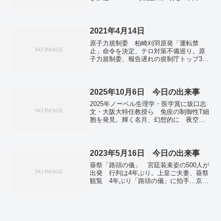
不参加。自民党幹事長に茂木氏が就任
党改革など課題山積 外相は首相が兼
務。特別国会召集へ調整 各派協議会。
ガソリン１６８円台 全国平均、９週連
2021年4月14日
続値上がり―経産省。
原子力規制委 柏崎刈羽原発「運転禁
止」命令を決定、テロ対策不備巡り。原
子力規制委、報告遅れの規制庁トップ3を
厳重注意。復興庁 「トリチウム」をゆ
るキャラ化、批判受け削除。尾身氏「第4
波入った」 日本医師会の中川俊男会長
「既に医療崩壊が始まっている」。厚労
2025年10月6日 今日の出来事
省職員、新たに5人感染 1人は深夜に及
2025年ノーベル生理学・医学賞に坂口志
ぶ宴会に出席。J＆Jワクチン、まれに血
文・大阪大特任教授ら 免疫の制御性T細
栓 米FDAが一時中断を推奨。東芝・車
胞を発見。輝く名月、幻想的に 夜空見
谷社長辞任 買収提案で混乱 経営の混
上げて秋実感。「高市トレード」円安・
迷必至。ＡＮＡがドローン配送 22年度
株高進む 東証、一時４万８０００円
から離島や山間部で。
台…為替１５０円台、金利上昇。高市早
苗総裁「期待する」６８％ 裏金議員の
2023年5月16日 今日の出来事
起用反対７７％。連立拡大、国民民主に
葵祭「路頭の儀」 宮廷装束姿の500人が
傾斜 政策で親和性、麻生氏前向きか…
出発 行列は4年ぶり。上皇ご夫妻、葵祭
自民・高市総裁。公明、支持母体で連立
観覧 4年ぶり「路頭の儀」に拍手…京
離脱の声も 高市総裁で右傾化懸念の強
都。慶讃の読経、厳かに 弘法大師生誕
硬論。台風２２号、小笠原南方を北西
1250年、高野山などで法要。トヨタ、10
へ 気象庁。死者６万７０００人超に
位に後退 「未来への準備」番付、中国
子供ら栄養失調深刻…ガザ衝突２年。ロ
勢が急浮上。佐賀オスプレイ配備 予定
ーマ教皇、ガザ和平へ「大きな進展」
地の売却承認 県有明海漁協理事会。中