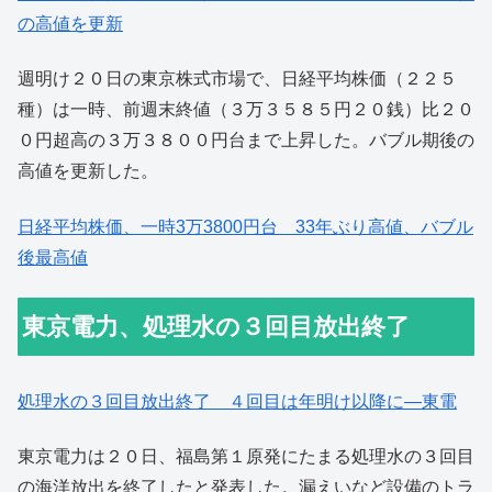
の高値を更新
週明け２０日の東京株式市場で、日経平均株価（２２５
種）は一時、前週末終値（３万３５８５円２０銭）比２０
０円超高の３万３８００円台まで上昇した。バブル期後の
高値を更新した。
日経平均株価、一時3万3800円台 33年ぶり高値、バブル
後最高値
東京電力、処理水の３回目放出終了
処理水の３回目放出終了 ４回目は年明け以降に―東電
東京電力は２０日、福島第１原発にたまる処理水の３回目
の海洋放出を終了したと発表した。漏えいなど設備のトラ