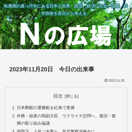
転換期の真っ只中にある日本と世界。政治、経済、社会、国際、科
学技術を原点から考える。
2023年11月20日 今日の出来事
2023.11.20
目次
日本郵船の運搬船を紅海で拿捕
外務・経産の両副大臣、ウクライナ訪問へ、復旧・復
興の取り組み協議
両陛下、上皇ご夫妻ら、皇宮警察演奏会に