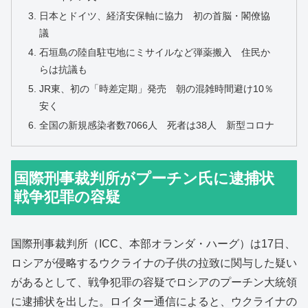
日本とドイツ、経済安保軸に協力 初の首脳・閣僚協
議
石垣島の陸自駐屯地にミサイルなど弾薬搬入 住民か
らは抗議も
JR東、初の「時差定期」発売 朝の混雑時間避け10％
安く
全国の新規感染者数7066人 死者は38人 新型コロナ
国際刑事裁判所がプーチン氏に逮捕状
戦争犯罪の容疑
国際刑事裁判所（ICC、本部オランダ・ハーグ）は17日、
ロシアが侵略するウクライナの子供の拉致に関与した疑い
があるとして、戦争犯罪の容疑でロシアのプーチン大統領
に逮捕状を出した。ロイター通信によると、ウクライナの