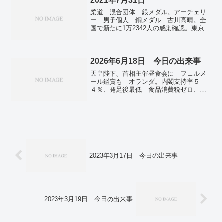
2021年7月31日
「狂気の沙汰」 岸田政権はおしまい。
柔道 混合団体 銀メダル。アーチェリ
旧統一教会への解散請求、12日宗教審で
ー 男子個人 銅メダル 古川高晴。全
決定へ 文科省「組織性、悪質性、継続
国で新たに1万2342人の感染確認。東京で
性ある」と判断。「韓流」視聴した10代
新たに過去最多4058人の感染確認 新型
青年も銃殺…コロナ「収束」後、北朝鮮
コロナ。
で公開処刑増加 住民統制のためみせし
めか。１７日から「一帯一路」フォーラ
2026年6月18日 今日の出来事
ム 北京で、中ロ首脳会談も。「全銀シ
ステム」不具合 11日だけで約136万8000
天皇陛下、首相主催昼食会に フェルメ
件の取引に影響 12日午前8時半の“完全
ール鑑賞も―オランダ。内閣支持率５
復旧”目指す。
４％、発足後最低 食品消費税ゼロ、４
割が希望―時事世論調査。
2023年3月17日 今日の出来事
2023年3月19日 今日の出来事