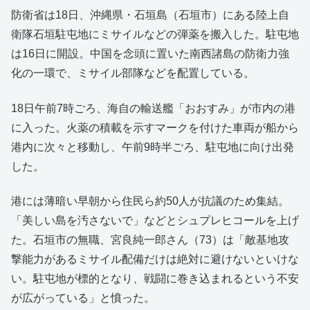
防衛省は18日、沖縄県・石垣島（石垣市）にある陸上自
衛隊石垣駐屯地にミサイルなどの弾薬を搬入した。駐屯地
は16日に開設。中国を念頭に置いた南西諸島の防衛力強
化の一環で、ミサイル部隊などを配置している。
18日午前7時ごろ、海自の輸送艦「おおすみ」が市内の港
に入った。火薬の積載を示すマークを付けた車両が船から
港内に次々と移動し、午前9時半ごろ、駐屯地に向け出発
した。
港には薄暗い早朝から住民ら約50人が抗議のため集結。
「美しい島を汚さないで」などとシュプレヒコールを上げ
た。石垣市の無職、宮良純一郎さん（73）は「敵基地攻
撃能力があるミサイル配備だけは絶対に避けないといけな
い。駐屯地が標的となり、戦闘に巻き込まれるという不安
が広がっている」と憤った。