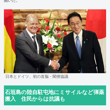
開いた。
日本とドイツ、初の首脳・閣僚協議
石垣島の陸自駐屯地にミサイルなど弾薬
搬入 住民からは抗議も