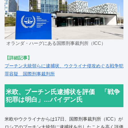
オランダ・ハーグにある国際刑事裁判所（ICC）
【詳細記事】
プーチン大統領らに逮捕状、ウクライナ侵攻めぐる戦争犯
罪容疑 国際刑事裁判所
米欧、プーチン氏逮捕状を評価 「戦争
犯罪は明白」…バイデン氏
米欧やウクライナからは17日、国際刑事裁判所（ICC）が
ロシアのプーチン大統領に逮捕状を出したことを高く評価