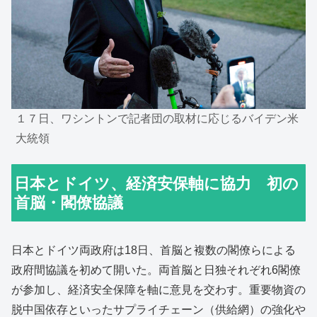
１７日、ワシントンで記者団の取材に応じるバイデン米
大統領
日本とドイツ、経済安保軸に協力 初の
首脳・閣僚協議
日本とドイツ両政府は18日、首脳と複数の閣僚らによる
政府間協議を初めて開いた。両首脳と日独それぞれ6閣僚
が参加し、経済安全保障を軸に意見を交わす。重要物資の
脱中国依存といったサプライチェーン（供給網）の強化や