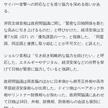
サイバー攻撃への対応などを巡り協力を深める狙いがあ
る。
岸田文雄首相は政府間協議に関し「緊密な日独関係を新た
な高みに引き上げるものだ」と呼びかけた。経済安保は主
要7カ国（G7）の「優先課題の一つ」と指摘した。「同盟
国、同志国と連携し取り組むことが不可欠だ」と訴えた。
ショルツ首相は「引き続き戦略的な協力を続けたい」と呼
応した。エネルギーやデジタル、経済安保などの分野を挙
げて日独が緊密に協力していると強調した。
政府間協議は両首脳のほかに日本側から林芳正外相や高市
早苗経済安保相らが出席した。ドイツ側はベーアボック外
相やリントナー財務相らが加わった。政府間協議にあわせ
て日独は18日、外相、財務相、防衛相らの会談も個別に