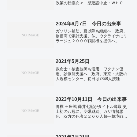
政策の転換次々 壁建設中止・ＷＨＯに
復帰。河井案里被告 公選法違反罪で有
罪判決、高まる失職の可能性 。
2024年6月7日 今日の出来事
ガソリン補助、夏以降も継続へ 政府、
物価高で家計支援。仏、ウクライナにミ
ラージュ２０００戦闘機を提供へ。
2021年5月25日
救命士・検査技師も活用 ワクチン促
進、診療所支援へ―政府。東京・大阪の
大規模センター、初日は7348人接種 防
衛省発表。沖縄、新たに256人の感染確
認 1日あたり過去最多。五輪はやるの
に、運動会はダメ? 延期判断続々、児
童・親に疑問。東京都内で今年初の真夏
2023年10月11日 今日の出来事
日 練馬で30度 昨年より2週間遅く。東
将棋 王座戦 藤井七冠がタイトル奪取 史
京の携帯料金、世界6都市で2番目の安
上初の八冠に。空爆継続、ガザ情勢悪
さ 総務省調べ。
化 双方の死者２２００人超―越境戦闘
員と銃撃戦も・イスラエル。ハマス、集
団虐殺の疑い イスラエル南部で遺体多
数。「処理水」海洋放出 亀井静香氏の
悲憤 脱原発しかない日本 新規建設