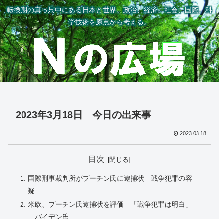
転換期の真っ只中にある日本と世界。政治、経済、社会、国際、科
学技術を原点から考える。
2023年3月18日 今日の出来事
2023.03.18
目次
国際刑事裁判所がプーチン氏に逮捕状 戦争犯罪の容
疑
米欧、プーチン氏逮捕状を評価 「戦争犯罪は明白」
…バイデン氏