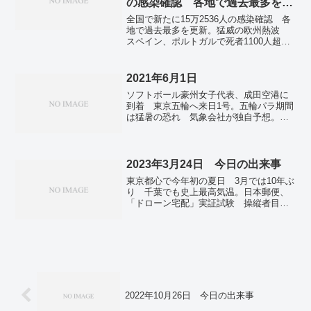
の感染確認 各地で過去最多を更
ンネル内で軍事作戦 「水攻め」の報道
新
も。化石燃料からの移行を明示 ＣＯＰ
全国で新たに15万2536人の感染確認 各
２８、排出ゼロへ文書案。アジア成長、
地で過去最多を更新。猛威の欧州熱波
４．９％に上方修正 中国、インドが貢
スペイン、ポルトガルで死者1100人超
献―ＡＤＢ。認知症新薬を保険適用
か。安倍晋三元首相の国葬9月27日開催
「レカネマブ」年２９８万円―中医協。
へ 東京・日本武道館の予定。
2021年6月1日
ソフトボール豪州女子代表、成田空港に
到着 東京五輪へ来日1号。五輪パラ期間
は猛暑の恐れ 気象会社が独自予想。菅
原前経産相が議員辞職願 現金提供疑惑
で引責―東京地検、略式起訴へ。大坂な
おみの「うつ状態」告白 全仏棄権、東
京五輪への影響は。「十倉経団連」船
2023年3月24日 今日の出来事
出 初の女性副会長も 初日に緊急提
東京都心で今年初の夏日 3月では10年ぶ
言。変異株の国名表記をアルファベット
り 千葉でも史上最高気温。日本郵便、
に WHO、差別回避。
「ドローン宅配」実証試験 操縦者目視
なしで初飛行。難民認定、最多の202人
22年大幅増、大半がアフガン。仏で反年
金改革100万人デモ 採択も根強い抵抗。
福島県、茨城県、栃木県で震度4の地震
津波の心配なし。全国で新たに8639人感
染確認 前週比1700人増 新型コロナ。
2022年10月26日 今日の出来事