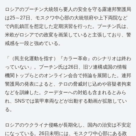
ロシアのプーチン大統領ら要人の安全を守る露連邦警護局
は25～27日、モスクワ中心部の大統領府や上下両院など
で内乱鎮圧を想定した定期演習を行った。プーチン氏は、
米欧がロシアでの政変を画策していると主張しており、警
戒感を一段と強めている。
「（民主化運動を指す）『カラー革命』のシナリオは終わ
っていない」。プーチン氏は26日、旧ソ連構成国の情報
機関トップらとのオンライン会合で持論を展開した。連邦
警護局の発表によると、テロの脅威封じ込めや容疑者拘束
などを訓練した。クーデターへの対処も含まれるとみら
れ、SNSでは装甲車両などが出動する動画が拡散してい
る。
ロシアのウクライナ侵略が長期化し、国内の治安は不安定
になっている。26日未明には、モスクワ中心部にある政