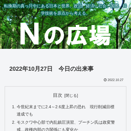
転換期の真っ只中にある日本と世界。政治、経済、社会、国際、科
学技術を原点から考える。
2022年10月27日 今日の出来事
2022.10.27
目次
今世紀末までに2.4～2.6度上昇の恐れ 現行削減目標
達成でも
モスクワ中心部で内乱鎮圧演習、プーチン氏は政変警
戒…政権内部の力関係にも変化か