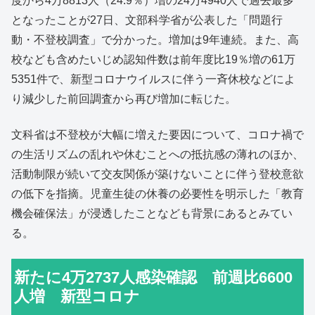
度から4万8813人（24.9％）増の24万4940人で過去最多
となったことが27日、文部科学省が公表した「問題行
動・不登校調査」で分かった。増加は9年連続。また、高
校なども含めたいじめ認知件数は前年度比19％増の61万
5351件で、新型コロナウイルスに伴う一斉休校などによ
り減少した前回調査から再び増加に転じた。
文科省は不登校が大幅に増えた要因について、コロナ禍で
の生活リズムの乱れや休むことへの抵抗感の薄れのほか、
活動制限が続いて交友関係が築けないことに伴う登校意欲
の低下を指摘。児童生徒の休養の必要性を明示した「教育
機会確保法」が浸透したことなども背景にあるとみてい
る。
新たに4万2737人感染確認 前週比6600
人増 新型コロナ