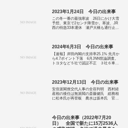
2023年1月24日 今日の出来事
この冬一番の最強寒波 26日にかけ大雪
予想、東京で2センチ降雪か。寒波、JR
西の特急33本運休 瀬戸大橋も通行止
め 空路欠航相次ぐ…24日。東京・狛江
事件と同一グループか 強盗・窃盗30件
超に関与の疑い。ガーシー氏欠席続けば
懲罰委へ 自民、立憲合意「参院の総意
2024年6月3日 今日の出来事
で」。尖閣接続水域、中国船の航行過去
【速報】岸田内閣の支持率25.1% 先月か
最多 1年間に336日 進む武装化。全国
ら4.7ポイント下落 6月JNN世論調査。
で新たに8万1535人感染 死者は307人
トヨタなど５社で認証不正 ３社６車種
新型コロナ。
を出荷停止に…立ち入り検査へ・国交
省。東京・港区長選 元区議の清家愛氏
が初当選 自公推薦の現職敗れる。広い
範囲に緊急地震速報 「富山湾でＭ７．
2023年12月13日 今日の出来事
４」過大予想…秒単位の続発が原因か・
安倍派閣僚交代人事の全容判明 西村経
気象庁。ＡＧＦコーヒー値上げ ９月か
産相の後任は無派閥の斎藤健氏 総務相
ら、１５～３０％。日本海、大量の石油
に松本氏が再登板 農水は坂本氏 官房
ガス埋蔵か 韓国大統領が試掘表明。総
長官は林前外相。「報告書不記載、派閥
選挙スタッフ３３人死亡 投票最終日、
から指示」 副防衛相暴露、発覚後かん
熱中症で…インド。
口令。内閣不信任案を否決 維新・国民
賛成、臨時国会が閉幕。旧統一教会の財
今日の出来事（2022年7月20
産監視法成立 被害者救済、法テラスの
日） 全国で新たに15万2536人
支援拡充。イスラエル軍、ガザの地下ト