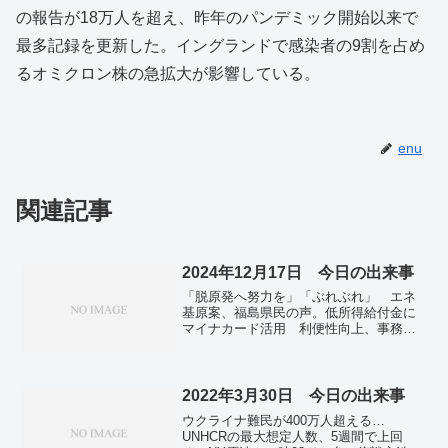
の報告が18万人を超え、昨年のパンデミック開始以来で
最多記録を更新した。イングランドで感染者の9割を占め
るオミクロン株の急拡大が影響している。
enu
関連記事
2024年12月17日 今日の出来事
「脱原発へ努力を」「ぶれぶれ」 エネ
基原案、福島県民の声。低所得給付金に
マイナカード活用 利便性向上、事務負
担も減。文通費改革法案が衆院通過。国
会、２４日まで延長へ 自立幹部が確
認。孫氏「米経済への信頼高まった」
１５兆円投資表明、トランプ氏と面会。
2022年3月30日 今日の出来事
ウクライナ難民が400万人超える…
UNHCRの最大想定人数、5週間で上回