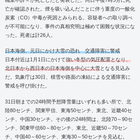
職業不詳＝が死亡したと発表した。同日午後7時5分に死
亡が確認された。煙を吸い込んだことに伴う重度の一酸化
炭素（CO）中毒が死因とみられる。容疑者への取り調べ
が不可能になり、事件の真相究明は極めて困難な状況にな
った。死者は計26人。
日本海側、元日にかけ大雪の恐れ 交通障害に警戒
日本付近は1月1日にかけて
強い冬型の気圧配置となり、
北日本から西日本の日本海側を中心に大雪
となる見込み
だ。気象庁は30日、積雪や路面の凍結による交通障害に
警戒を呼び掛けた。
31日朝までの24時間予想降雪量はいずれも多い所で、北
陸80センチ、関東甲信、東海50センチ、東北、近畿40セ
ンチ、中国30センチ。その後の24時間は、北陸70～90セ
ンチ、関東甲信60～80センチ、東北、近畿50～70セン
チ、中国40～60センチ、東海30～50センチを見込む。