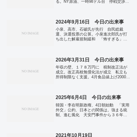
る。NY原油、一時98ドル台 停戦交渉進
展との観測で。18歳成人、「金」と
「美」の誘惑にご用心 契約トラブルに
注意喚起。「理解得られていない」 福
島第一の処理水放出へ反対署名18万筆。
2024年9月16日 今日の出来事
札幌市議会、30年冬季五輪招致決議を可
小泉、高市、石破氏が先行 自民総裁
決 「市民に夢と誇り生む」。全国で新
選、決選投票の公算。小泉進次郎氏が打
たに5万3753人感染確認 前週水曜を1万
ち出した解雇規制緩和 「怖すぎる」
2000人上回る。
SNS不安の声。トランプ氏、再び暗殺未
遂 ゴルフ中警護が発砲、本人は無事…
銃で狙った５８歳男拘束・米。「ＳＨＯ
ＧＵＮ」歴代最多１８冠 真田広之さん
2026年3月31日 今日の出来事
主演男優賞…日本人初、女優賞も・米エ
年収の壁、１７８万円に 税制改正法が
ミー賞。円高進行、一時139円台 1年2カ
成立。改正高校無償化法が成立 私立も
月ぶり、FRBの利下げ観測で。技能実習
所得制限なく支援。4月食品値上げ2000品
生の転職、要件明確に 失踪者は過去最
目超 半年ぶりラッシュ 最多は調味
多、対策強化へ。台風１４号、１８日に
料。
奄美接近 強風や高波に警戒呼びかけ。
イスラエル中部にミサイル「落下」 イ
2025年6月4日 今日の出来事
エメンのフーシ派が攻撃。
韓国・李在明新政権、4日朝始動 「実用
外交」公約、日本との関係は。強まる統
制、進む風化 天安門事件から３６年…
中国。札幌の初夏の風物詩・YOSAKOIソ
ーラン祭り開幕 270チームの踊り子が演
舞披露。生活保護申請、５年連続増 ２
４年度、２５．９万件…厚労省。
2021年10月19日