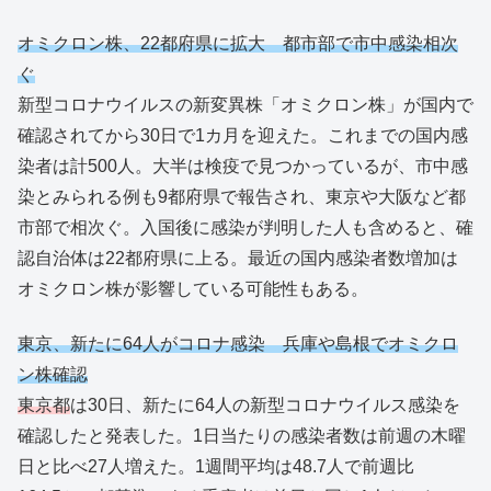
オミクロン株、22都府県に拡大 都市部で市中感染相次
ぐ
新型コロナウイルスの新変異株「オミクロン株」が国内で
確認されてから30日で1カ月を迎えた。これまでの国内感
染者は計500人。大半は検疫で見つかっているが、市中感
染とみられる例も9都府県で報告され、東京や大阪など都
市部で相次ぐ。入国後に感染が判明した人も含めると、確
認自治体は22都府県に上る。最近の国内感染者数増加は
オミクロン株が影響している可能性もある。
東京、新たに64人がコロナ感染 兵庫や島根でオミクロ
ン株確認
東京都
は30日、新たに64人の新型コロナウイルス感染を
確認したと発表した。1日当たりの感染者数は前週の木曜
日と比べ27人増えた。1週間平均は48.7人で前週比