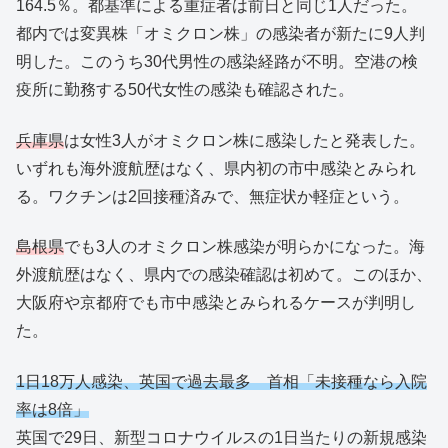
164.5％。都基準による重症者は前日と同じ1人だった。
都内では変異株「オミクロン株」の感染者が新たに9人判
明した。このうち30代男性の感染経路が不明。空港の検
疫所に勤務する50代女性の感染も確認された。
兵庫県
は女性3人がオミクロン株に感染したと発表した。
いずれも海外渡航歴はなく、県内初の市中感染とみられ
る。ワクチンは2回接種済みで、無症状か軽症という。
島根県
でも3人のオミクロン株感染が明らかになった。海
外渡航歴はなく、県内での感染確認は初めて。このほか、
大阪府や京都府でも市中感染とみられるケースが判明し
た。
1日18万人感染、英国で過去最多 首相「未接種なら入院
率は8倍」
英国で29日、新型コロナウイルスの1日当たりの新規感染