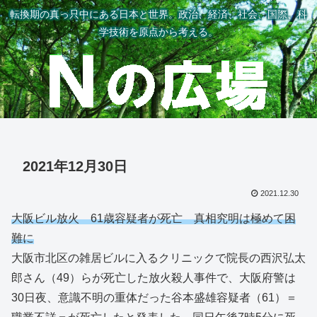
転換期の真っ只中にある日本と世界。政治、経済、社会、国際、科
学技術を原点から考える。
2021年12月30日
2021.12.30
大阪ビル放火 61歳容疑者が死亡 真相究明は極めて困
難に
大阪市北区の雑居ビルに入るクリニックで院長の西沢弘太
郎さん（49）らが死亡した放火殺人事件で、大阪府警は
30日夜、意識不明の重体だった谷本盛雄容疑者（61）＝