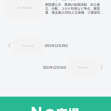
衆院選公示 異例の短期決戦 自公連
立、分配、コロナ対策など争点。衆院
選 過去最少1051人立候補 小選挙区
857人、比例194人。首相、官房長官が官
邸不在 北朝鮮ミサイル発射時。アベノ
ミクスでも低成長 30年間の平均賃金、
米は5割増、日本は…。河井克行被告、控
訴取り下げの意向 大規模買収事件、有
罪確定へ。
2021年12月29日
2021年12月31日