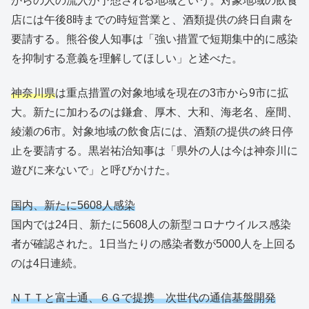
からの人の流入が予想される地域という。対象地域の飲食
店には午後8時までの時短営業と、酒類提供の終日自粛を
要請する。熊谷俊人知事は「強い措置で短期集中的に感染
を抑制する意義を理解してほしい」と述べた。
神奈川県
は重点措置の対象地域を現在の3市から9市に拡
大。新たに加わるのは鎌倉、厚木、大和、海老名、座間、
綾瀬の6市。対象地域の飲食店には、酒類の提供の終日停
止を要請する。黒岩祐治知事は「県外の人は今は神奈川に
遊びに来ないで」と呼びかけた。
国内、新たに5608人感染
国内では24日、新たに5608人の新型コロナウイルス感染
者が確認された。1日当たりの感染者数が5000人を上回る
のは4日連続。
ＮＴＴと富士通、６Ｇで提携 次世代の通信基盤開発