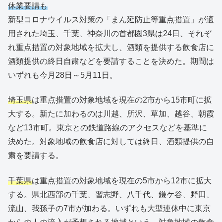
休業要請も
新型コロナウイルス対策の「まん延防止等重点措置」が適
用された埼玉、千葉、神奈川の首都圏3県は24日、それぞ
れ重点措置の対象地域を拡大し、酒類を提供する飲食店に
酒類提供の終日自粛などを要請することを決めた。期間は
いずれも今月28日～5月11日。
埼玉県
は重点措置の対象地域を現在の2市から15市町に拡
大する。新たに加わるのは川越、所沢、草加、越谷、朝霞
など13市町。東京との鉄道路線のアクセスなどを基準に
決めた。対象地域の飲食店に対しては終日、酒類提供の自
粛を要請する。
千葉県
は重点措置の対象地域を現在の5市から12市に拡大
する。県北西部の千葉、習志野、八千代、鎌ケ谷、野田、
流山、我孫子の7市が加わる。いずれも大型連休中に東京