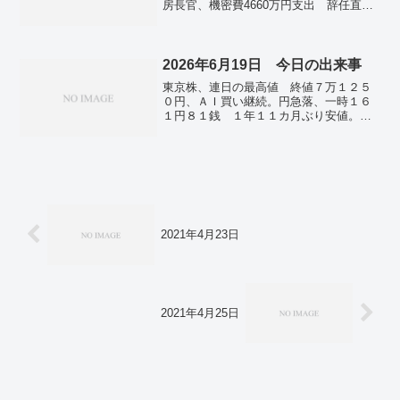
房長官、機密費4660万円支出 辞任直前
新たに6290人の感染確認 前週より70人
の12月。東証、一時3万8000円台 34年
増 新型コロナ。
ぶり高値、NY株の流れ受ける。「ロシア
の思惑代弁」 トランプ氏発言に欧州首
脳ら反発。国内初、人に移植できるブタ
2026年6月19日 今日の出来事
誕生 遺伝子改変で拒絶反応回避。東京
東京株、連日の最高値 終値７万１２５
都 9日からスギ花粉が飛散開始と発表。
０円、ＡＩ買い継続。円急落、一時１６
１円８１銭 １年１１カ月ぶり安値。内
閣支持率下落も、自民はほぼ横ばい 5月
の政党支持率。男系養子「１５歳以上」
が対象 現在の女性皇族、身分保持は本
人判断―３０年ごとの見直し、付則に・
典範改正骨子。日本人乗る全船舶、ペル
シャ湾外へ １隻がホルムズ海峡通過―
茂木外相。ウクライナ無人機、過去最大
１０００機 モスクワで「石油の雨」。
2021年4月23日
2021年4月25日