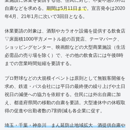
業施設に休業を要請する他、住民に対し、不要不急の外出
自粛などを求める。
期間は5月11日まで
。宣言発令は2020
年4月、21年1月に次いで3回目となる。
休業要請の対象は、酒類やカラオケ設備を提供する飲食店
▽床面積1000平方メートル超の百貨店、テーマパーク、
ショッピングセンター、映画館などの大型商業施設（生活
必需品の売り場を除く）で、その他の飲食店には午後8時
までの営業時間短縮を要請する。
プロ野球などの大規模イベントは原則として無観客開催を
求め、鉄道・バス会社には平日の最終便の繰り上げや土日
祝日の減便への協力を依頼する。住民には外出自粛に加
え、都道府県間の移動の自粛を要請。大型連休中の休暇取
得の促進や出勤者数の7割削減も各企業に促す。
埼玉・千葉・神奈川 まん延防止地域拡大 酒提供自粛や