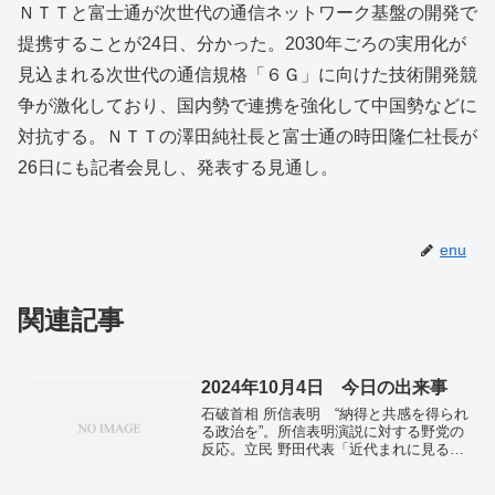
ＮＴＴと富士通が次世代の通信ネットワーク基盤の開発で
提携することが24日、分かった。2030年ごろの実用化が
見込まれる次世代の通信規格「６Ｇ」に向けた技術開発競
争が激化しており、国内勢で連携を強化して中国勢などに
対抗する。ＮＴＴの澤田純社長と富士通の時田隆仁社長が
26日にも記者会見し、発表する見通し。
enu
関連記事
2024年10月4日 今日の出来事
石破首相 所信表明 “納得と共感を得られ
る政治を”。所信表明演説に対する野党の
反応。立民 野田代表「近代まれに見るス
カスカの所信表明」。維新 馬場代表
「『ないないづくし』の所信表明演