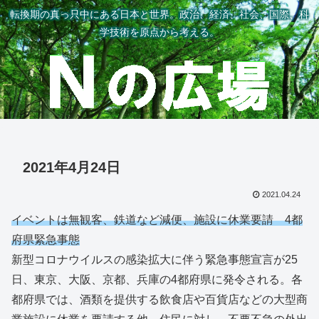
転換期の真っ只中にある日本と世界。政治、経済、社会、国際、科
学技術を原点から考える。
2021年4月24日
2021.04.24
イベントは無観客、鉄道など減便、施設に休業要請 4都
府県緊急事態
新型コロナウイルスの感染拡大に伴う緊急事態宣言が25
日、東京、大阪、京都、兵庫の4都府県に発令される。各
都府県では、酒類を提供する飲食店や百貨店などの大型商