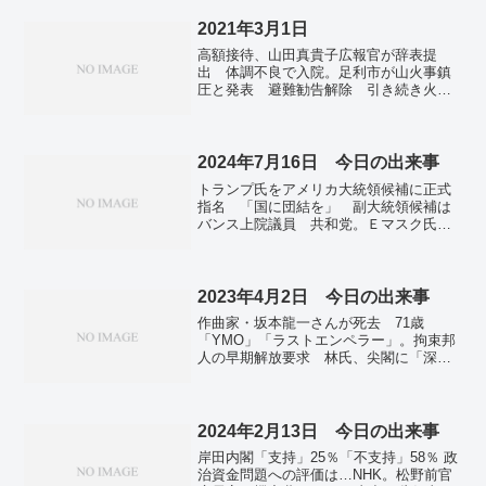
説」。共産 田村委員長「あまりの中身の
なさに驚いた」。国民 玉木代表「無味乾
2021年3月1日
燥でかんでも味がしないガムのよう」。
高額接待、山田真貴子広報官が辞表提
地方創生、見えぬ具体像 交付金倍増あ
出 体調不良で入院。足利市が山火事鎮
りきの声も。不記載、首相側が「確認
圧と発表 避難勧告解除 引き続き火だ
中」 旧石破派のパーティー収入…林官
ね消火。ヤフーとＬＩＮＥ経営統合 総
房長官。4社に1社が「廃業検討」 小規
利用者のべ3億人 ペイペイ統合も検討開
模企業、黒字でも後継者おらず 群馬。
始。みずほＡＴＭ2956台障害 全国の半
ヒズボラ後継候補に空爆か イスラエル
数 カード返らず。リニア工事の湧水、
2024年7月16日 今日の出来事
軍、組織弱体化狙い攻勢。ソウル上空に
静岡へ ＪＲ提案に山梨知事「影響気に
「ごみ風船」20個以上 白煙を出し降
トランプ氏をアメリカ大統領候補に正式
なる」。春呼ぶ火の粉に無病息災願う
下、記者が目撃。
指名 「国に団結を」 副大統領候補は
東大寺「お水取り」本行入り。
バンス上院議員 共和党。Ｅマスク氏、
毎月７１億円寄付へ 銃撃されたトラン
プ氏支援。疑惑の音声データ、百条委が
協議 兵庫知事がワインねだるやりと
り。大型マグロ漁獲枠が１・５倍に 資
2023年4月2日 今日の出来事
源回復、国際会議で合意 ２０２５年以
作曲家・坂本龍一さんが死去 71歳
降適用。高齢世帯でも広がるネット消
「YMO」「ラストエンペラー」。拘束邦
費 8年で2.5倍に拡大。
人の早期解放要求 林氏、尖閣に「深刻
な懸念」…日中外相会談。皇居の桜、18
万人楽しむ 乾通り一般公開終了。福
島・富岡町の「夜の森」で桜並木ライト
アップ…美しさは「いつまでも変わらな
2024年2月13日 今日の出来事
い」。「一目千本」奈良・吉野山の桜見
岸田内閣「支持」25％「不支持」58％ 政
ごろ 3万本が山肌彩る。米で竜巻、26人
治資金問題への評価は…NHK。松野前官
死亡 南・中西部など、停電も。全国で