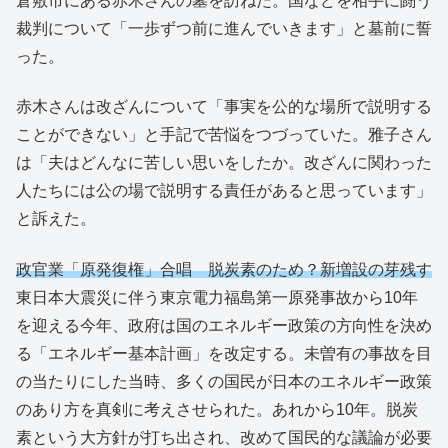
倉敷市にある赤木さんの墓を訪ねた。国などを相手に闘う
裁判について「一歩ずつ前に進んでいきます」と墓前に誓
った。
赤木さんは改ざんについて「事実を公的な場所で説明する
ことができない」と手記で苦悩をつづっていた。雅子さん
は「夫はどんなに苦しい思いをしたか。改ざんに関わった
人たちには公の場で説明する責任があると思っています」
と訴えた。
政官業「原発復権」合唱 脱炭素のため？新増設の芽残す
東日本大震災に伴う東京電力福島第一原発事故から10年
を迎える今年、政府は国のエネルギー政策の方向性を決め
る「エネルギー基本計画」を改定する。未曽有の事故を目
の当たりにした当時、多くの国民が日本のエネルギー政策
のあり方を真剣に考えさせられた。あれから10年。脱炭
素という大方針が打ち出され、改めて国民的な議論が必要