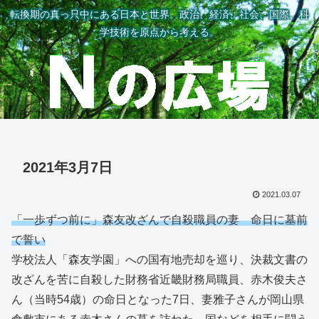
転換期の真っ只中にある日本と世界。政治、経済、社会、国際、科
学技術を原点から考える。
2021年3月7日
2021.03.07
「一歩ずつ前に」森友改ざんで自殺職員の妻 命日に墓前
で誓い
学校法人「森友学園」への国有地売却を巡り、決裁文書の
改ざんを苦に自殺した財務省近畿財務局職員、赤木俊夫さ
ん（当時54歳）の命日となった7日、妻雅子さんが岡山県