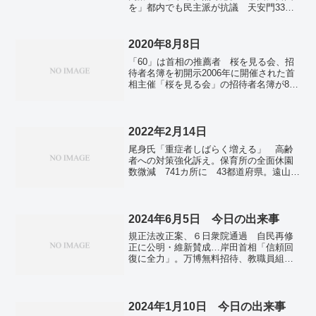
を」都内でも民主派が抗議 天安門33
年。「残忍な暴力で終結」 米国務長
官、天安門事件で中国批判。米韓が合同
軍事演習、原子力空母も動員 北朝鮮を
2020年8月8日
けん制か。NY円、反落 1ドル=130円75
「60」は首相の推薦者 桜を見る会、招
～85銭 1カ月ぶり安値。空き家が「0
待者名簿を初開示2006年に開催された首
円」で手に入るって本当？ “三方よし”の
相主催「桜を見る会」の招待者名簿が8
秘密を探る。国内感染、新たに1万8252
日、国立公文書館で初めて開示された。
人 前週比7500人減―新型コロナ。
「60」の整理番号がつく招待者の「備考
表彰等」の欄に「総理」と記されている
ことが分かった。...
2022年2月14日
尾身氏「重症者しばらく増える」 高齢
者への対策強化訴え。保育所の全面休園
数微減 741カ所に 43都道府県。遠山元
議員、違法仲介認める 「政治不信招い
た」 地裁初公判。Ｆ15乗員2人の遺体発
見 墜落現場付近の海中 空幕長「痛恨
の極み」 石川県小松基地。福島第1原
2024年6月5日 今日の出来事
発 処理水検証へIAEA調査団来日 海洋
規正法改正案、６日衆院通過 自民再修
放出巡り。「転載はバカボン」パパが逮
正に公明・維新賛成…岸田首相「信頼回
捕？ 海賊版対策のキャンペーン。大雪
復に全力」。万博無料招待、教職員組合
予想の東京都心で積雪なし… 「予報士
中止申し入れ 「子どもの安全、保障な
泣かせ」の複雑な条件。バイデン氏「侵
い」。出生率１・２０、最低更新 ２３
攻に断固対応」 ウクライナ大統領と協
年生まれ７２万７千人。活保護申請、
議。
２・３％増 ２３年度、４年連続上昇。
2024年1月10日 今日の出来事
新型コロナの死者、累計10万人超える