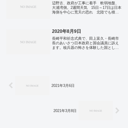
辺野古、政府が工事に着手 軟弱地盤、
ワクチンが死因は計60人。YOSAKOIソー
大浦湾側。2週間天気 15日～17日は日本
ラン祭り開幕 350人が能登地震被災者に
海側を中心に荒天の恐れ 北陸でも積雪
エール。例年以上に色が鮮やか、花菖蒲
増加か。西村・前経産相ら安倍派幹部を
6000株が見ごろ 16日まで「葛飾菖蒲ま
再聴取、還流継続の経緯を確認か…近く
つり」【動画あり】。
立件可否を判断へ。通常国会、２６日召
集 政治改革、能登地震で論戦―政府・
2020年8月9日
与党。23年11月の実質賃金3.0%減 20カ
長崎平和祈念式典で、田上富久・長崎市
月連続でマイナス。建設業の倒産、8年ぶ
長のあいさつ日本政府と国会議員に訴え
り1600件超 資材高や人手不足響く。田
ます。核兵器の怖さを体験した国とし
久保忠衛氏が死去、９０歳 日本会議会
て、一日も早く核兵器禁止条約の署名・
長、改憲訴え。北朝鮮、韓国は「主
批准を実現するとともに、北東アジア非
敵」 正恩氏「戦争避ける考えない」。
核兵器地帯の構築を検討してください。
「戦争をしない」という決意...
2021年3月6日
2021年3月8日