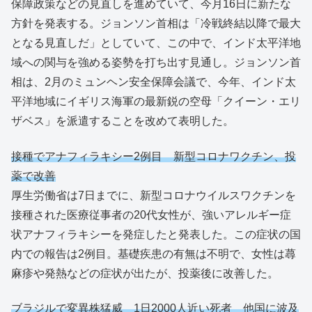
保障政策などの見直しを進めていて、今月16日に新たな
方針を発表する。ジョンソン首相は「冷戦終結以降で最大
となる見直しだ」としていて、この中で、インド太平洋地
域への関与を強める姿勢を打ち出す見通し。ジョンソン首
相は、2月のミュンヘン安全保障会議で、今年、インド太
平洋地域にイギリス海軍の最新鋭の空母「クイーン・エリ
ザベス」を派遣することを改めて表明した。
接種でアナフィラキシー2例目 新型コロナワクチン、投
薬で改善
厚生労働省は7日までに、新型コロナウイルスワクチンを
接種された医療従事者の20代女性が、強いアレルギー症
状アナフィラキシーを発症したと発表した。この症状の国
内での報告は2例目。基礎疾患の有無は不明で、女性は蕁
麻疹や発熱などの症状が出たが、投薬後に改善した。
ブラジルで変異株猛威 1日2000人近い死者 他国に波及