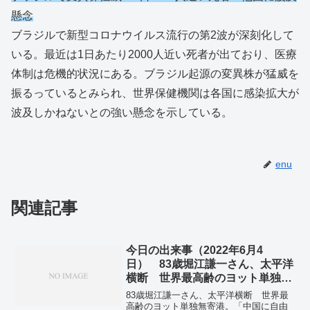
懸念
ブラジルで新型コロナウイルス流行の第2波が深刻化して
いる。最近は1日あたり2000人近い死者が出ており、医療
体制は危機的状況にある。ブラジル起源の変異株が猛威を
振るっているとみられ、世界保健機関は各国に感染拡大が
波及しかねないとの強い懸念を示している。
enu
関連記事
今日の出来事（2022年6月4
日） 83歳堀江謙一さん、太平洋
横断 世界最高齢のヨット単独無
寄港
83歳堀江謙一さん、太平洋横断 世界最
高齢のヨット単独無寄港。「中国に自由