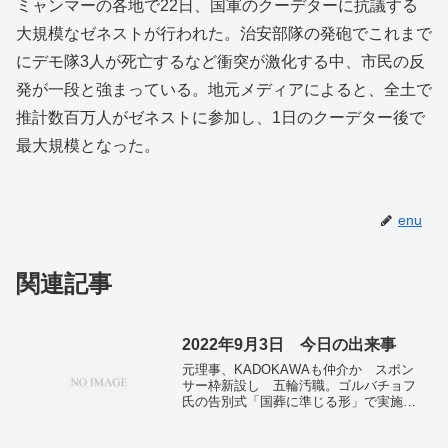
ミャンマーの各地で22日、国軍のクーデターに抗議する
大規模なゼネストが行われた。治安部隊の発砲でこれまで
にデモ隊3人が死亡するなど衝突が激化する中、市民の反
発が一段と強まっている。地元メディアによると、全土で
推計数百万人がゼネストに参加し、1日のクーデター後で
最大規模となった。
enu
関連記事
2022年9月3日 今日の出来事
元理事、KADOKAWAも仲介か スポン
サー枠新設し 五輪汚職。ゴルバチョフ
氏の告別式「国葬に準じる形」で実施
国民の批判考慮。先島諸島通過し北上
へ 台風11号、6日に九州接近―大雨暴風