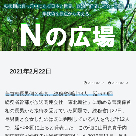
転換期の真っ只中にある日本と世界。政治、経済、社会、国際、科
学技術を原点から考える。
2021年2月22日
2021.02.22
2021.02.23
菅首相長男側と会食、総務省側計13人 延べ39回
総務省幹部が放送関連会社「東北新社」に勤める菅義偉首
相の長男から接待を受けていた問題で、総務省は22日、
長男側と会食したのは既に判明している4人を含む計12人
で、延べ38回に上ると発表した。この他に山田真貴子内