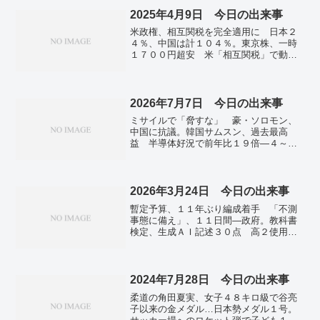
に厳重警戒・気象庁。政府、75歳以上の
保険料増検討 公的医療、高収入者限
2025年4月9日 今日の出来事
り。国内感染、新たに12万3100人 前週
米政権、相互関税を完全適用に 日本２
比5万7000人減―新型コロナ。コロナ自宅
４％、中国は計１０４％。東京株、一時
療養者は139万人 前週比17万227人減。
１７００円超安 米「相互関税」で動揺
続く。海外勢が米国債売り？ 長期金利
が急上昇…中国の報復説も。米国防総省
ナンバー３を承認 上院、日本に防衛費
３％要求。「インド太平洋」との連携重
2026年7月7日 今日の出来事
要 日欧の共同開発訴え…ＮＡＴＯ総
ミサイルで「脅すな」 豪・ソロモン、
長。備蓄米、追加で10万トン放出へ 価
中国に抗議。韓国サムスン、過去最高
格安定のため7月まで毎月実施。韓国・最
益 半導体好況で前年比１９倍―４～６
大野党の代表、辞任表明 大統領選の予
月期。５月実質賃金、５カ月連続プラ
備選出馬見通し。
ス 値上げ再燃で、秋以降マイナスも。
長期金利、一時２．８５％に上昇 ２９
年ぶり高水準、財政悪化懸念で。ＡＩ技
2026年3月24日 今日の出来事
術で国会改革を 超党派勉強会が提言ま
暫定予算、１１年ぶり編成着手 「不測
とめ。
事態に備え」、１１日間―政府。教科書
検定、生成ＡＩ記述３０点 高２使用で
７教科、リスク言及も。日米小学生の桜
俳句・絵画展開幕 建国２５０年記念
で、米首都ワシントン。金正恩氏 韓国
を「最も敵対的な国として認定」 施政
2024年7月28日 今日の出来事
方針演説で。ベラルーシ大統領、２５日
柔道の角田夏実、女子４８キロ級で谷亮
訪朝 正恩氏と会談。
子以来の金メダル…日本勢メダル１号。