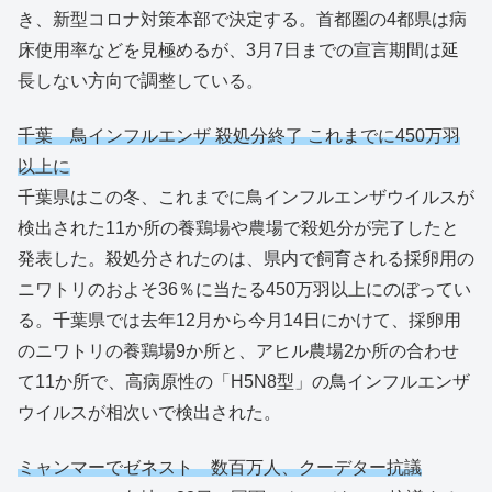
き、新型コロナ対策本部で決定する。首都圏の4都県は病
床使用率などを見極めるが、3月7日までの宣言期間は延
長しない方向で調整している。
千葉 鳥インフルエンザ 殺処分終了 これまでに450万羽
以上に
千葉県はこの冬、これまでに鳥インフルエンザウイルスが
検出された11か所の養鶏場や農場で殺処分が完了したと
発表した。殺処分されたのは、県内で飼育される採卵用の
ニワトリのおよそ36％に当たる450万羽以上にのぼってい
る。千葉県では去年12月から今月14日にかけて、採卵用
のニワトリの養鶏場9か所と、アヒル農場2か所の合わせ
て11か所で、高病原性の「H5N8型」の鳥インフルエンザ
ウイルスが相次いで検出された。
ミャンマーでゼネスト 数百万人、クーデター抗議