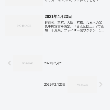
サッカー場へのロケット弾で子ども１２
人死亡、イスラエル軍はヒズボラへ報復
攻撃行う可能性。NY円、153円台後半
米長期金利が低下、ドル売り優勢。日米2
プラス2開催 在日米軍を「統合軍司令
2021年4月23日
部」に再構成へ。明日は北日本で大雨警
菅首相、東京、大阪、京都、兵庫への緊
戒 山形・秋田は災害発生しやすい状況
急事態宣言を決定。「まん延防止」7市追
続く。
加 千葉県。ファイザー製ワクチン 193
万回接種で死亡10例 因果関係は不明。
2021年2月21日
2021年2月23日