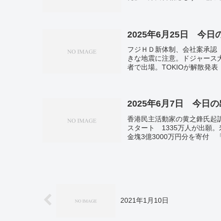
2025年6月25日 今
フジＨＤ新体制、会社案承認
きな地震に注意。ドジャース大
者で出場。TOKIOが解散発
が解散 46年の歴史に幕 
表。“水俣病は遺伝” 誤情報
謝罪 熊本。郵便運送、国交
で中国兵訓練へ ウクライナ
2025年6月7日 今日
連邦地裁。
香港民主活動家の黄之鋒氏起
スタート 1335万人が出願。
金塊3億3000万円分を寄付
京・葛飾の堀切菖蒲園でライ
2021年1月10日