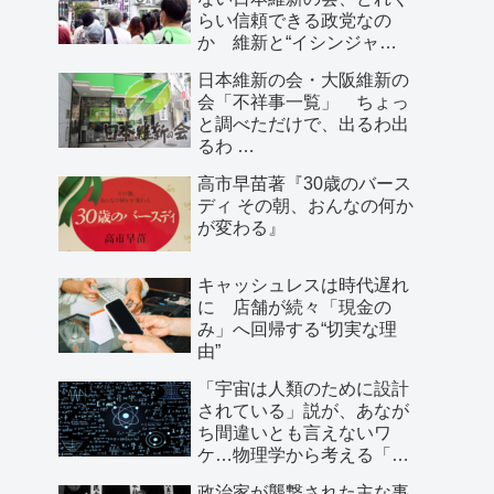
らい信頼できる政党なの
か 維新と“イシンジャ
ー”に批判的な大阪の人が語
日本維新の会・大阪維新の
る、大阪で起きていること
会「不祥事一覧」 ちょっ
と調べただけで、出るわ出
るわ …
高市早苗著『30歳のバース
ディ その朝、おんなの何か
が変わる』
キャッシュレスは時代遅れ
に 店舗が続々「現金の
み」へ回帰する“切実な理
由”
「宇宙は人類のために設計
されている」説が、あなが
ち間違いとも言えないワ
ケ…物理学から考える「こ
の世界の存在理由」
政治家が襲撃された主な事