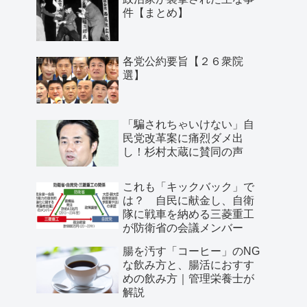
件【まとめ】
各党公約要旨【２６衆院
選】
「騙されちゃいけない」自
民党改革案に痛烈ダメ出
し！杉村太蔵に賛同の声
これも「キックバック」で
は？ 自民に献金し、自衛
隊に戦車を納める三菱重工
が防衛省の会議メンバー
腸を汚す「コーヒー」のNG
な飲み方と、腸活におすす
めの飲み方｜管理栄養士が
解説