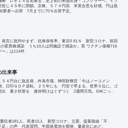
機卿 レオ１４世名乗る…史上初の米国出身・コンクラーベ。イツ
産投じ４５年に閉鎖。京株、５７４円高 米英合意を好感、円は急
を卸業者へ出荷 7月までに70％出荷予定。
発言に批判やまず。抗体保有率、東京0.91％ 新型コロナ、前回
来の変異株感染 うち10人は同施設で感染か。英 ワクチン接種716
ー」は114件.
日の出来事
１５４円台に急反発…外為市場。神田財務官「今はノーコメン
測。日印ＧＤＰ逆転、２５年にも 円安で早まる、世界５位に。ゴ
続出 暑さ対策を 連休明けはぐずつく 2週間天気。GWごった
海浜公園に5500人 「アサリご飯にして食べるのが楽しみ」。
 桐花は大谷元最高裁長官…春の叙勲。テスラＣＥＯが訪中 李首
か。韓国とキューバ互いに公館設置へ 北朝鮮の友好国と協力強
 与党連合、外相擁立へ。
重症者281人、死者15人 新型コロナ。立憲、提案路線「不
不足」の声 代表質問。半固体電池を開発、量産化にめど。