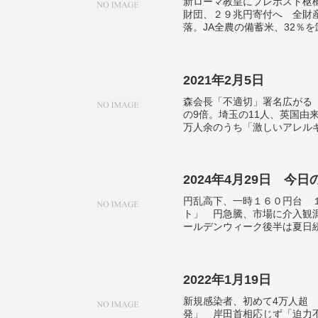
新ローマ教皇にプレボスト枢
財団、２９兆円寄付へ 全財
落。JA全農の備蓄米、32％
2021年2月5日
森会長「不適切」署名広がる 
の9倍。埼玉の11人、英国由
万人余のうち「激しいアレルギ
2024年4月29日 今
円乱高下、一時１６０円台 
ト」 円急騰、市場に介入観
ールデンウィーク後半は夏日
返す潮干狩り ふなばし三番瀬
黒田元日銀総裁に瑞宝大綬章
相と会談、自動車ショー視察
化。ソロモン首相、続投断念
2022年1月19日
新規感染者、初めて4万人超 
発」 岸田首相応じず「迫力