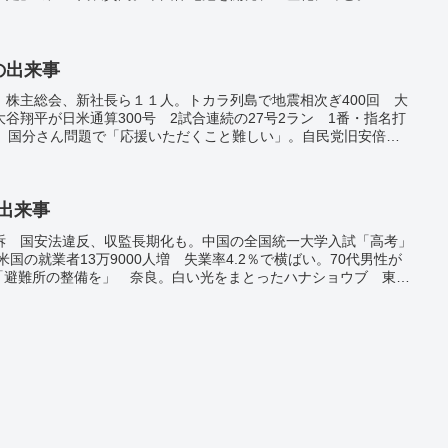
日の出来事
 株主総会、新社長ら１１人。トカラ列島で地震相次ぎ400回 大
谷翔平が日米通算300号 2試合連続の27号2ラン 1番・指名打
表 国分さん問題で「応援いただくこと難しい」。自民党旧安倍派
元幹部「じくじたる思い」。大連立「考えていない」 野田立民代
配信について「家庭教師のトライ」運営グループ が関係団体に直接
省が許可取り消し ２５００台対象、再取得に５年。ロシア軍基地
経験共有と報道。ＡＩの無断学習は「合法」 書籍利用は公正…米
の出来事
訴 国安法違反、収監長期化も。中国の全国統一大学入試「高考」
米国の就業者13万9000人増 失業率4.2％で横ばい。70代男性が
 「避難所の整備を」 奈良。白い光をまとったハナショウブ 東
トアップ 昼とは違う顔に来園者もうっとり。