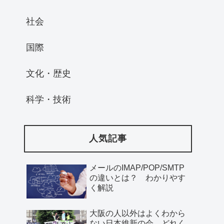
社会
国際
文化・歴史
科学・技術
人気記事
メールのIMAP/POP/SMTP
の違いとは？ わかりやす
く解説
大阪の人以外はよくわから
ない日本維新の会、どれく