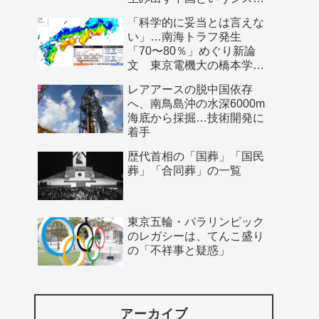
ム」
「科学的に妥当とは言えな
い」…南海トラフ発生
「70〜80％」めぐり新論
文 東京電機大の橋本学特
任教授ら
レアアースの脱中国依存
へ、南鳥島沖の水深6000m
海底から採掘…技術開発に
着手
歴代首相の「国葬」「国民
葬」「合同葬」の一覧
東京五輪・パラリンピック
のレガシーは、てんこ盛り
の「不祥事と疑惑」
アーカイブ