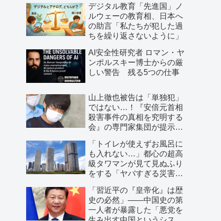
デジタル教育「先進国」ノ
ルウェーの教育相、日本へ
の助言「私たちが犯した過
ちを繰り返さないように」
AI安全性研究者 ロマン・ヤ
ンポルスキー博士からの厳
しい警告 残る5つの仕事
山上徹也被告は「単独犯」
ではない…！『安倍元首相
殺害事件の真相を究明する
会』の専門家集団が提示し
た「３つの根拠」
「トイレが使えずお風呂に
も入れない…」都心の超高
級タワマンが見て見ぬふり
をする「ヤバすぎる災害リ
スク」
「習近平の『皇帝化』は歴
史の必然」――中国史の第
一人者が暴露した「悪党を
生み出す中国というシステ