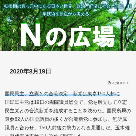
転換期の真っ只中にある日本と世界。政治、経済、社会、国際、科
学技術を原点から考える。
2020年8月19日
2020.09.01
国民民主、立憲との合流決定 新党は衆参150人超に
国民民主党は19日の両院議員総会で、党を解党して立憲
民主党との合流新党を結成することを決めた。国民所属の
衆参62人の国会議員の多くが合流新党に参加し、無所属
議員と合わせ、150人前後の勢力となる見通しだ。玉木雄