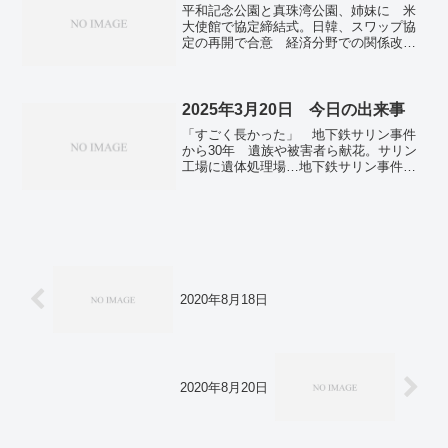
平和記念公園と真珠湾公園、姉妹に 米
さん死去、８６歳 甲子園の大投手、タ
大使館で協定締結式。日韓、スワップ協
レント。ローソン、車中泊サービスを展
定の再開で合意 経済分野での関係改善
開 １泊３千円、店舗売り上げ拡大へ。
の象徴。潜水艇「タイタン」の残骸を回
収 遺体らしきものも カナダに到着。
沖縄県のコロナ患者数、1週間に9000人超
が感染か 昨年以上の流行規模。九州全
2025年3月20日 今日の出来事
域や日本海側で警報級大雨 30日～7月1
「すごく長かった」 地下鉄サリン事件
日 気象庁。藤井七冠、王座挑戦まであ
から30年 遺族や被害者ら献花。サリン
と1勝 羽生九段破る…将棋。スナヤツメ
工場に遺体処理場…地下鉄サリン事件か
100年ぶり発見 長崎県レッドリスト「絶
ら30年が経過 オウム真理教「かつての拠
滅種」。
点」跡地の現在。オウム後継、若者入信
途絶えず 事件後に生まれた世代が半
数…地下鉄サリン３０年。在日米軍強化
の中止検討 トランプ政権、連携に影響
も…報道。台湾有事念頭に…日米「南西
シフト」を整備 合同訓練「鉄の拳」公
開。政府、台湾前総統の来日認めず 安
2020年8月18日
倍元首相三回忌、中国反発懸念。ＢＲＩ
ＣＳ「反米欧ではない」 日本と安保対
話強化へ…ブラジル大統領。イスラエル
がガザ地区で地上作戦を開始 戦闘拡大
の懸念高まる。米、ＬＮＧ新規輸出を認
2020年8月20日
可 日本企業が供給契約。20日の関東は
晴れて気温上昇 来週は夏日も 東京は
24日に桜開花予想。