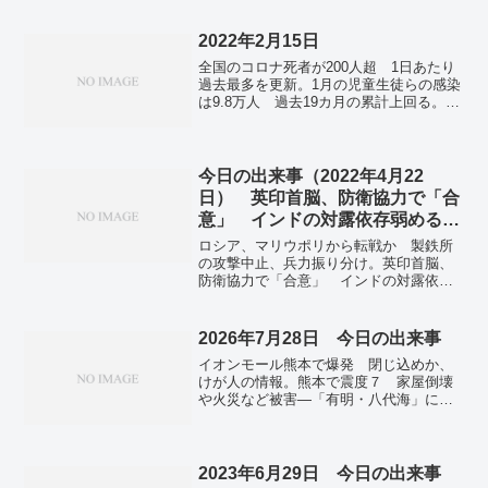
対策、17兆円程度で政府調整 減税と給
付は5兆円見込む。法人所得、初の総額８
０兆円超え 料理・旅館・飲食店業が好
2022年2月15日
調。クマ人身被害、最多１８０人 今年
全国のコロナ死者が200人超 1日あたり
度、７カ月で記録更新―環境省。金沢・
過去最多を更新。1月の児童生徒らの感染
兼六園で冬告げる雪づり 円すい状の
は9.8万人 過去19カ月の累計上回る。コ
縄、木を守る。
ロナ入院患者 千葉7割、東京5割が70代
以上 第5波と対照的。大阪府で死者42
人、新型コロナ 新規感染は1万2597人。
女子パシュートで日本が銀 高木美帆メ
今日の出来事（2022年4月22
ダル6個目、日本女子最多。村瀬心椛が
日） 英印首脳、防衛協力で「合
銅 17歳、冬季で日本女子最年少メダ
意」 インドの対露依存弱める狙
ル スノボBA。渡部暁斗、複合日本勢最
い
多3大会連続メダル…銅に確かな強さ 今
ロシア、マリウポリから転戦か 製鉄所
大会14個目で日本は最多更新。「ポスト
の攻撃中止、兵力振り分け。英印首脳、
文在寅」を決める選挙、激戦の様相 韓
防衛協力で「合意」 インドの対露依存
国大統領選がスタート。映画「ドライ
弱める狙い。全国で新たに4万3003人の感
ブ・マイ・カー」米で高評価 コロナ禍
染確認 新型コロナ。ハワイへの旅、復
に希望の光運ぶ ハリウッドの多様化も
活なるか 旅行各社が2年ぶりにツアー再
2026年7月28日 今日の出来事
追い風。木下元都議、有罪判決 東京地
開。離島の医療格差解消に 長崎・五島
裁「規範意識に問題」 無免許運転。大
イオンモール熊本で爆発 閉じ込めか、
で医薬品ドローン配送事業が始まる。東
塚家具、ヤマダデンキが吸収し法人格消
けが人の情報。熊本で震度７ 家屋倒壊
京・神田のイチョウ並木「切らない
滅へ ブランドは存続。近畿北部中心に
や火災など被害―「有明・八代海」に一
で」 住民団体が監査請求提出。飼い続
16日夜から大雪おそれ 交通影響など十分
時津波注意報。高知・黒潮町で４０．７
けられないミドリガメ、殺処分の周知も
注意。
度観測 四国で今年初酷暑日―西日本な
検討 環境省。
ど今後２週間警戒・気象庁。東京株急
落、一時３０００円超安 終値６万２３
2023年6月29日 今日の出来事
６４円、ＡＩ・半導体に売り。板東英二