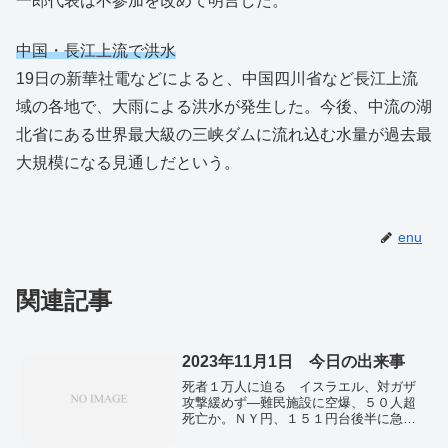
一郎代表は不参加を改めて明言した。
中国・長江上流で洪水
19日の新華社電などによると、中国四川省など長江上流
域の各地で、大雨による洪水が発生した。今後、中流の湖
北省にある世界最大級の三峡ダムに流れ込む水量が過去最
大規模になる見通しだという。
enu
関連記事
2023年11月1日 今日の出来事
死者１万人に迫る イスラエル、対ガザ
攻撃緩めず―難民施設に空爆、５０人超
死亡か。ＮＹ円、１５１円台後半に急
落 １年ぶり、介入警戒感強まる。経済