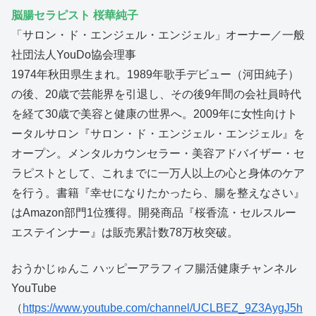
脳腸セラピスト 桜華純子
「サロン・ド・エンジェル・エンジェル」オーナー／一般
社団法人YouDo協会理事
1974年秋田県生まれ。1989年歌手デビュー（河田純子）
の後、20歳で芸能界を引退し、その後9年間の会社員時代
を経て30歳で美容と健康の世界へ。2009年に女性向けト
ータルサロン『サロン・ド・エンジェル・エンジェル』を
オープン。メンタルカウンセラー・美容アドバイザー・セ
ラピストとして、これまでに一万人以上の心と身体のケア
を行う。書籍『幸せになりたかったら、腸を整えなさい』
はAmazon部門1位獲得。開発商品『桜香流・セルスルー
エステインナー』は販売累計数78万枚突破。
おうかじゅんこ ハッピーアラフィフ腸活健康チャンネル
YouTube
（
https://www.youtube.com/channel/UCLBEZ_9Z3AygJ5h