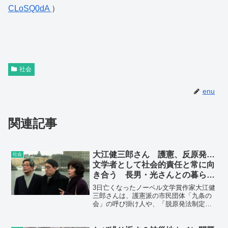
CLoSQ0dA
）
社会
enu
関連記事
大江健三郎さん 護憲、反原発…
社会
文学者として社会的責任と常に向
き合う 長男・光さんとの暮ら
し…人類の倫理と共生を問う作品
3日亡くなったノーベル文学賞作家大江健
紡ぐ
三郎さんは、護憲派の市民団体「九条の
会」の呼び掛け人や、「脱原発法制定全
国ネットワーク」の代表世話人を務め、
平和・護憲、反核に立脚した言論活動を