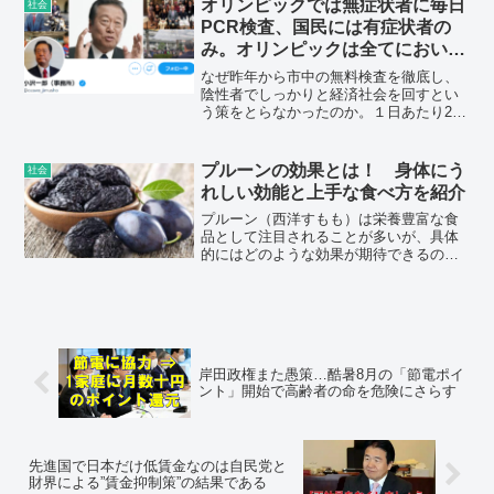
オリンピックでは無症状者に毎日
社会
に対する7500円相当のポイント付与が行
PCR検査、国民には有症状者の
われる。
み。オリンピックは全てにおいて
特別待遇 !!
なぜ昨年から市中の無料検査を徹底し、
陰性者でしっかりと経済社会を回すとい
う策をとらなかったのか。１日あたり20
万円を請求しながら、実際には日給1万2
千円でスタッフを募集。お友達が中間搾
取で大儲け。異様な商業主義、関連経費
プルーンの効果とは！ 身体にう
社会
を加えれば、優に３兆円は超えてくる。
れしい効能と上手な食べ方を紹介
大会史上最高額との試算。
プルーン（西洋すもも）は栄養豊富な食
品として注目されることが多いが、具体
的にはどのような効果が期待できるのだ
ろうか。本記事では、プルーンの効果効
能について解説するとともに、栄養素や
おすすめの食べ方も紹介する。プルーン
の効果をチェックし、健康維持に役立て
よう。
岸田政権また愚策…酷暑8月の「節電ポイ
ント」開始で高齢者の命を危険にさらす
先進国で日本だけ低賃金なのは自民党と
財界による”賃金抑制策”の結果である