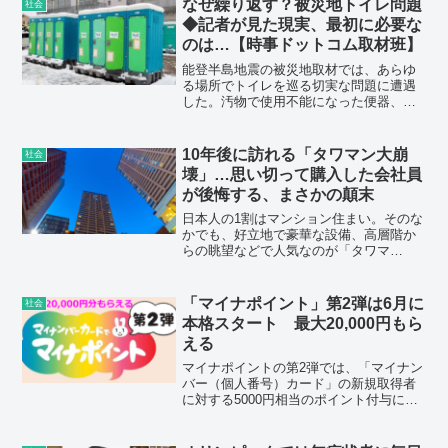
晩年まで積極的に続けた。文学者として
なぜ繰り返す？被災地トイレ問題
社会
の社会的責任と、常に向き合った人生だ
◆記者が見た現実、最初に必要な
った。
のは…【時事ドットコム取材班】
能登半島地震の被災地取材では、あらゆ
る場所でトイレを巡る切実な問題に遭遇
した。汚物で使用不能になった便器、数
人で使わざるを得ない携帯トイレ、課題
を抱える仮設トイレ－。これまでも災害
のたびに同じ問題が起きていたが、もう
10年後に訪れる「タワマン大崩
社会
これ以上繰り返さないためにはどうすれ
壊」…思い切って購入した会社員
ばいいのか。
が後悔する、まさかの顛末
日本人の1割はマンション住まい。そのな
かでも、好立地で豪華な設備、高層階か
らの眺望などで人気なのが「タワマ
ン」。周辺相場よりも高く「億ション」
であることが多いので、メインの購入者
は高所得者ですが、最近では「一生の一
「マイナポイント」第2弾は6月に
社会
度の大きな買い物なんだから……」と購
本格スタート 最大20,000円もら
入に踏み切る、いわゆる普通の会社員も
える
多いとか。しかしせっかくの想いが崩れ
去ってしまうリスクがあるといいます。
マイナポイントの第2弾では、「マイナン
バー（個人番号）カード」の新規取得者
に対する5000円相当のポイント付与に加
えて、健康保険証として新たに利用申し
込みをした人に対する7500円相当のポイ
ント付与と、公金受取口座を登録した人