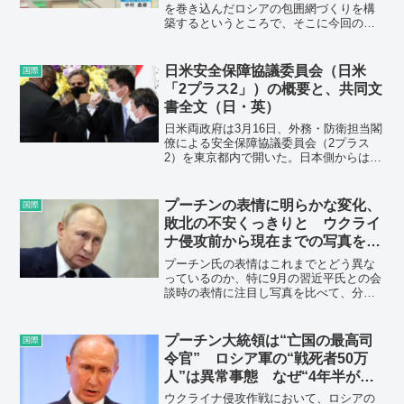
を巻き込んだロシアの包囲網づくりを構
築するというところで、そこに今回のG7
の最大な狙いがあると思います。今回の
G7サミットは、戦争の大きな転換点にな
るでしょうけど、日本の外交政策にとっ
日米安全保障協議委員会（日米
国際
ても大きな転換点になると思います」
「2プラス2」）の概要と、共同文
（中村逸郎氏）
書全文（日・英）
日米両政府は3月16日、外務・防衛担当閣
僚による安全保障協議委員会（2プラス
2）を東京都内で開いた。日本側からは、
茂木敏充外務大臣及び岸信夫防衛大臣
が、米側からは、アントニー・ブリンケ
ン国務長官及びロイド・オースティン国
プーチンの表情に明らかな変化、
国際
防長官がそれぞれ出席した。会談は約1時
敗北の不安くっきりと ウクライ
間半行われ、会談後に発表した共同文書
ナ侵攻前から現在までの写真を徹
で、中国を名指しして「既存の国際秩序
底分析
と合致しない行動は日米同盟、国際社会
プーチン氏の表情はこれまでとどう異な
に課題を提起している」と批判。中国海
っているのか、特に9月の習近平氏との会
警法に対しては「深刻な懸念」を表明し
談時の表情に注目し写真を比べて、分析
た。
する。侵攻前、侵攻直前、侵攻を続けて
いる時期、9月の上海協力機構会議の発表
と習近平と再び会談したのもの、その後
プーチン大統領は“亡国の最高司
国際
の表情を見比べて、違いを評価したい。
令官” ロシア軍の“戦死者50万
人”は異常事態 なぜ“4年半が経
っても勝てない”のか
ウクライナ侵攻作戦において、ロシアの