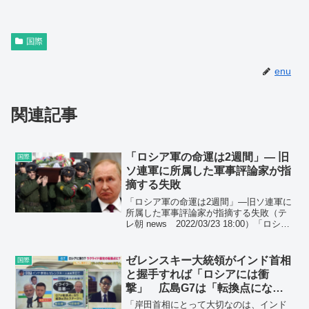
国際
enu
関連記事
「ロシア軍の命運は2週間」― 旧
国際
ソ連軍に所属した軍事評論家が指
摘する失敗
「ロシア軍の命運は2週間」―旧ソ連軍に
所属した軍事評論家が指摘する失敗（テ
レ朝 news 2022/03/23 18:00）「ロシア
軍はあと2週間しかもたない。兵器の補充
は不可能」−−ロシア軍を良く知る旧ソ連
の元軍人は、ロシア軍の敗走は確実...
ゼレンスキー大統領がインド首相
国際
と握手すれば「ロシアには衝
撃」 広島G7は「転換点にな
る」と中村逸郎氏
「岸田首相にとって大切なのは、インド