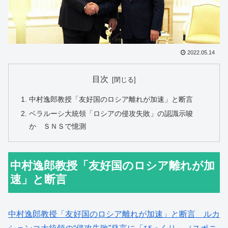
2022.05.14
目次
中村逸郎教授「友好国のロシア離れが加速」と断言
ベラルーシ大統領「ロシアの侵攻失敗」の認識示唆
か ＳＮＳで憶測
中村逸郎教授「友好国のロシア離れが加
速」と断言
中村逸郎教授「友好国のロシア離れが加速」と断言 ルカ