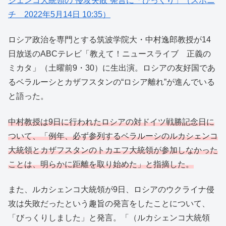
シェンコ大統領の“侵攻失敗”発言に「びっくり」（スポニ
チ 2022年5月14日 10:35）
ロシア政治を専門とする筑波学院大・中村逸郎教授が14
日放送のABCテレビ「教えて！ニュースライブ 正義の
ミカタ」（土曜前9・30）に生出演。ロシアの友好国であ
るベラルーシとカザフスタンの“ロシア離れ”が進んでいる
と語った。
中村教授は9日に行われたロシアの対ドイツ戦勝記念日に
ついて、「例年、必ず参列するベラルーシのルカシェンコ
大統領とカザフスタンのトカエフ大統領が参加しなかった
ことは、明らかに距離を取り始めた」と指摘した。
また、ルカシェンコ大統領が9日、ロシアのウクライナ侵
攻は失敗だったという趣旨の発言をしたことについて、
「びっくりしました」と発言。「（ルカシェンコ大統領