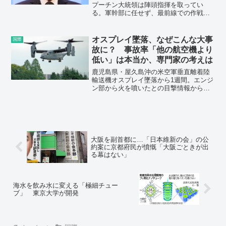
プーチン大統領は陣頭指揮を取ってい
る。軍幹部に任せず、最前線での作戦に
も口を出しているのだ。つまり戦史に残
る「ロシア軍の戦死者50万人、負傷・行
方不明者95万人」という桁外れの大損害
オスプレイ墜落、なぜこんな大事
国際
を出した“A級戦犯”は他ならぬプーチン大
故に？ 事故率「他の航空機より
統領ということになる。
低い」は本当か、専門家の考えは
鹿児島県・屋久島沖の米空軍垂直離着陸
輸送機オスプレイ墜落から1週間。エンジ
ン部から火を噴いたとの目撃情報から、
機体トラブルがあったとの見方が強い
が、なぜこれほど大きな事故になったの
か。当時の状況を振り返り、考えられる
原因を専門家に尋ねた。
大阪を副首都に…「日本維新の会」の公
約案に京都府民が憤慨「大阪ごときが出
る幕はない」
海水を飲み水に変える「極細チュー
ブ」 東京大学が開発