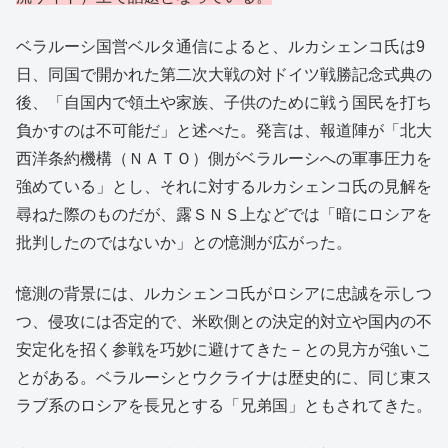
ベラルーシ国営ベルタ通信によると、ルカシェンコ氏は9
日、同国で開かれた第二次大戦の対ドイツ戦勝記念式典の
後、「自国内で領土や家族、子供のために戦う国民を打ち
負かすのは不可能だ」と述べた。発言は、報道陣が「北大
西洋条約機構（ＮＡＴＯ）側がベラルーシへの軍事圧力を
強めている」とし、それに対するルカシェンコ氏の見解を
尋ねた際のものだが、露ＳＮＳ上などでは「暗にロシアを
批判したのではないか」との憶測が広がった。
憶測の背景には、ルカシェンコ氏がロシアに忠誠を示しつ
つ、侵攻には否定的で、米欧側との決定的対立や国内の不
安定化を招く参戦を巧妙に避けてきた－との見方が強いこ
とがある。ベラルーシとウクライナは歴史的に、同じ東ス
ラブ系のロシアを長兄とする「兄弟国」ともされてきた。