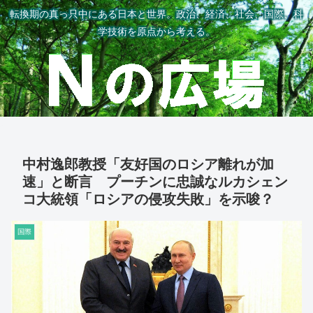
転換期の真っ只中にある日本と世界。政治、経済、社会、国際、科
学技術を原点から考える。
中村逸郎教授「友好国のロシア離れが加
速」と断言 プーチンに忠誠なルカシェン
コ大統領「ロシアの侵攻失敗」を示唆？
国際