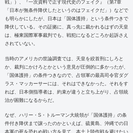
戦」）、『一次資料で正す現代史のフェイク』（第7章
「日本が無条件降伏したというのはフェイクだ」）などで
も明らかにしたが、日本は「国体護持」という条件つきで
降伏している。その証拠に、真っ先に裁かれるはずの天皇
は、極東国際軍事裁判でも、戦犯になるどころか起訴さえ
されていない。
当時のアメリカの世論調査では、天皇を絞首刑にしろと
か、裁判にかけろとかという意見が圧倒的に多かったが、
「国体護持」の条件つきなので、占領軍の最高司令官ダグ
ラス・マッカーサーには、それはできなかった。それをす
れば、日本側指導者は、約束が違うと立ち上がり、占領統
治が困難になるからだ。
なぜ、ハリー・S・トルーマン大統領が「国体護持」の条
件付き降伏まで譲ったのかといえば、硫黄島、沖縄での日
本軍の死を恐れぬ戦い方を見て、本土上陸作戦を避けたい