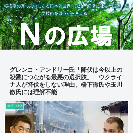
転換期の真っ只中にある日本と世界。政治、経済、社会、国際、科
学技術を原点から考える。
グレンコ・アンドリー氏「降伏は今以上の
殺戮につながる最悪の選択肢」 ウクライ
ナ人が降伏をしない理由、橋下徹氏や玉川
徹氏には理解不能
政治・経済