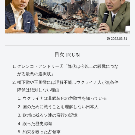
2022.03.31
目次
グレンコ・アンドリー氏「降伏は今以上の殺戮につな
がる最悪の選択肢」
橋下徹や玉川徹には理解不能…ウクライナ人が無条件
降伏は絶対しない理由
ウクライナは非武装化の危険性を知っている
国のために戦うことを理解しない日本人
欧州に残るソ連の蛮行の記憶
誤った歴史認識
約束を破った占領軍