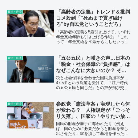
発表され、東北以外全てで梅雨明けとな
った。過去最短の梅雨が終わり、長～い
「酷暑の夏」に突入する中、松野官房長
「高齢者の定義」トレンド＆批判
政治・経済
官は「節電ポイント」を8月中に開始する
コメ殺到「“死ぬまで貢ぎ続け
と発表。「酷暑に節電」は高齢者の命を
ろ”by自民党ということだろ」
危険にさらすだけだ。
「高齢者の定義を5歳引き上げて、いずれ
年金支給年齢も引き上げる作戦」「これ
って、年金支給を70歳からにしたいって
魂胆、布石だよね」「そこまでして国民
に年金を払いたくないって事ですよ
ね？ 真面目に国民は税金を納めている
「五公五民」と嘆きの声…日本の
政治・経済
のに。自分達は裏金三昧で…」
「税金・社会保障の“負担感”」は
なぜこんなに大きいのか？ その
意外な理由
税と社会保障を合わせた国民負担率が
47.5％という報道を受けて、「江戸時代
の五公五民と同じだ」との声が飛び交っ
ている。高齢化によって日本の国民負担
率は高まる一方だが、この数字について
はどう考えればよいのだろうか。
参政党「憲法草案」実現したら何
政治・経済
が変わる？ 人権規定が「ごっそ
り欠落」、国家の「やりたい放
題」への懸念
国民の財産が勝手に奪われたり（例え
ば、国のために必要だからと財産を差し
出させたり、家を潰して基地を作った