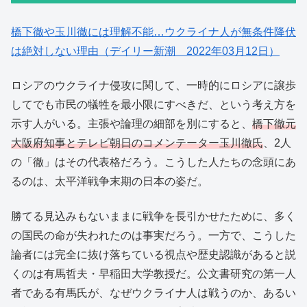
橋下徹や玉川徹には理解不能…ウクライナ人が無条件降伏
は絶対しない理由（デイリー新潮 2022年03月12日）
ロシアのウクライナ侵攻に関して、一時的にロシアに譲歩
してでも市民の犠牲を最小限にすべきだ、という考え方を
示す人がいる。主張や論理の細部を別にすると、
橋下徹元
大阪府知事とテレビ朝日のコメンテーター玉川徹氏
、2人
の「徹」はその代表格だろう。こうした人たちの念頭にあ
るのは、太平洋戦争末期の日本の姿だ。
勝てる見込みもないままに戦争を長引かせたために、多く
の国民の命が失われたのは事実だろう。一方で、こうした
論者には完全に抜け落ちている視点や歴史認識があると説
くのは有馬哲夫・早稲田大学教授だ。公文書研究の第一人
者である有馬氏が、なぜウクライナ人は戦うのか、あるい