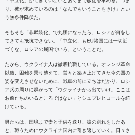
「中立化」ができていないとあくまで服従を求める。つま
り、彼が求めているのは「なんでもいうことをきけ」とい
う無条件降伏だ。
そもそも「非武装化」で丸腰になったら、ロシアが何をし
てきても抵抗できない。「中立化」もEU諸国には一切近
づくな、ロシアの属国でいろ、ということだ。
だから、ウクライナ人は徹底抗戦している。オレンジ革命
以後、困難を乗り越えて、営々と築き上げてきた今の国の
姿を変えさせないために、戦車の前に立ちはだかり、ロシ
ア兵の周りに群がって「ウクライナから出ていけ。ここは
お前たちのいるところではない」とシュプレヒコールを続
けている。
男たちは、国境まで妻と子供を送り、涙の別れをしたあ
と、戦うためにウクライナ国内に引き返していく。日々さ