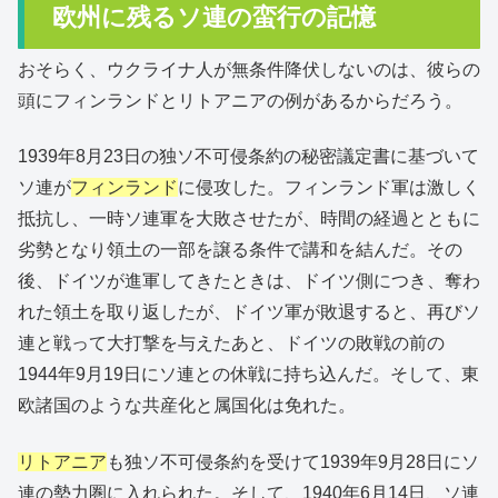
欧州に残るソ連の蛮行の記憶
おそらく、ウクライナ人が無条件降伏しないのは、彼らの
頭にフィンランドとリトアニアの例があるからだろう。
1939年8月23日の独ソ不可侵条約の秘密議定書に基づいて
ソ連が
フィンランド
に侵攻した。フィンランド軍は激しく
抵抗し、一時ソ連軍を大敗させたが、時間の経過とともに
劣勢となり領土の一部を譲る条件で講和を結んだ。その
後、ドイツが進軍してきたときは、ドイツ側につき、奪わ
れた領土を取り返したが、ドイツ軍が敗退すると、再びソ
連と戦って大打撃を与えたあと、ドイツの敗戦の前の
1944年9月19日にソ連との休戦に持ち込んだ。そして、東
欧諸国のような共産化と属国化は免れた。
リトアニア
も独ソ不可侵条約を受けて1939年9月28日にソ
連の勢力圏に入れられた。そして、1940年6月14日、ソ連