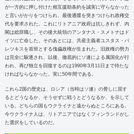
が一方的に押し付けた相互援助条約を誠実に守らなかった
と言いがかりをつけられ、最後通牒を突きつけられ政権交
代を要求された。これにリトアニア政府は抗しきれず、内
閣は総辞職し、その後大統領のアンタナス・スメトナはド
イツに亡命した。そのあとには、共産主義者ユスタス・パ
レツキスを首班とする傀儡政権が生まれた。旧政権の勢力
は完全に駆逐され、以後、徹底的にソ連による属国化が行
われ、再び独立を回復するのは1990年3月11日まで待たな
ければならなかった。実に50年間である。
これら2国の歴史は、ロシア（当時はソ連）の脅しに屈す
るとどうなるか、そうせずに戦うとどうなるか、を示して
いる。どちらの国もウクライナと遠からぬところにある。
今ウクライナ人は、リトアニアではなくフィンランドがし
た選択をしているのだ。