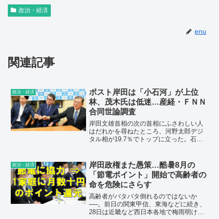
政治・経済
enu
関連記事
ポスト岸田は「小石河」が上位
政治・経済
林、茂木氏は低迷…産経・ＦＮＮ
合同世論調査
岸田文雄首相の次の首相にふさわしい人
はだれかを尋ねたところ、河野太郎デジ
タル相が19.7％でトップに立った。石破
茂元自民党幹事長（15.1％）、小泉進次
郎元環境相（10.9％）が続き、先の自民
総裁選で河野氏陣営の中心となった「小
岸田政権また愚策…酷暑8月の
政治・経済
石河連合」が他の現職閣僚や党幹部に大
「節電ポイント」開始で高齢者の
差をつけた。
命を危険にさらす
高齢者がバタバタ倒れるのではないか
──。前日の関東甲信、東海などに続き、
28日は近畿など西日本各地で梅雨明けが