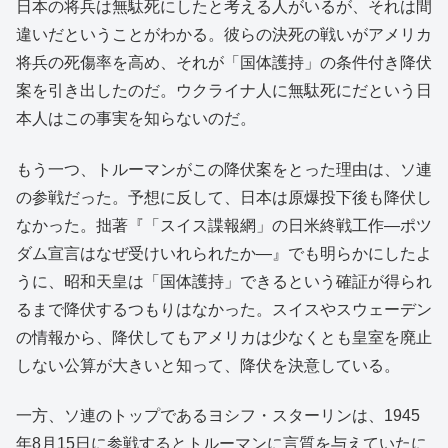
日本の将兵は無駄死にしたと考える人がいるが、それは間
違いだということがわかる。彼らの決死の戦いがアメリカ
将兵の死傷率を高め、それが「国体護持」の条件付き降伏
案を引き出したのだ。ウクライナ人に無駄死にだという日
本人はこの事実を知らないのだ。
もう一つ、トルーマンがこの降伏案をとった理由は、ソ連
の参戦だった。予想に反して、日本は原爆投下後も降伏し
なかった。拙著『「スイス諜報網」の日米終戦工作―ポツ
ダム宣言はなぜ受けいれられたか―』でも明らかにしたよ
うに、昭和天皇は「国体護持」できるという確証が得られ
るまで降伏するつもりはなかった。スイスやスウェーデン
の情報から、降伏してもアメリカは少なくとも皇室を廃止
しない公算が大きいと知って、降伏を決意している。
一方、ソ連のトップであるヨシフ・スターリンは、1945
年8月15日に参戦するとトルーマンに言質を与えていたに