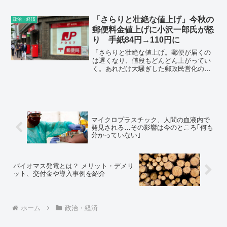
り）、徴兵制によって戦争に行かせられ
たり、政府に不都合な人間の調査や逮捕
が横行したり、治安維持法のようなもの
「さらりと壮絶な値上げ」今秋の
政治・経済
を復活させることも可能になってしまい
郵便料金値上げに小沢一郎氏が怒
ます。
り 手紙84円→110円に
「さらりと壮絶な値上げ。郵便が届くの
は遅くなり、値段もどんどん上がってい
く。あれだけ大騒ぎした郵政民営化の結
末。バスもJRもどんどん無くなってい
る。自民党政治で世の中、どんどん不便
になる。全ての検証と見直しが不可欠」
と投稿した。
マイクロプラスチック、人間の血液内で
発見される…その影響は今のところ｢何も
分かっていない｣
バイオマス発電とは？ メリット・デメリ
ット、交付金や導入事例を紹介
ホーム
政治・経済