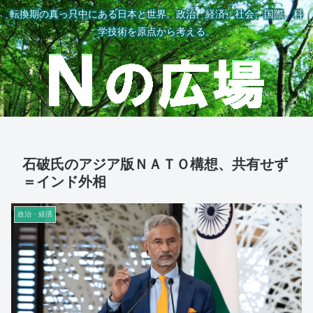
転換期の真っ只中にある日本と世界。政治、経済、社会、国際、科
学技術を原点から考える。
石破氏のアジア版ＮＡＴＯ構想、共有せず
＝インド外相
政治・経済