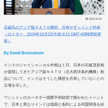
2024.10.02
石破氏のアジア版ＮＡＴＯ構想、共有せず＝インド外相
（ロイター 2024年10月2日午前 8:11 GMT+93時間前更
新）
By David Brunnstrom
インドのジャイシャンカル外相は１日、日本の石破茂首相
が提唱してきたアジア版ＮＡＴＯ（北大西洋条約機構）創
設について、インドはそうした構想を共有していないとの
立場を示した。
ワシントンのカーネギー国際平和財団で開かれたイベント
で、日本と異なりインドは他国と条約による同盟関係を結