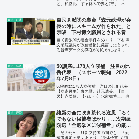
がいる。大阪市の首長である松井一郎市
と、私物化、ずる休みで妻と旅行、不正
長だ。
受給、政治資金規正法違反、公職選挙法
違反、下半身露出、ひき逃げ、殺傷・殺
人未遂未遂など、不祥事が次々に出てく
自民党派閥の裏金「森元総理が会
政治・経済
る。こんな政党は他にない。「身を切る
長の時にスキームが作られた」と
改革」、維新はそんな偉そうなことを言
示唆 下村博文議員とされる音
う以前に、人間として最低の基本を守っ
声 “政倫審”では語られなかった
て頂きたい。国会議員・地方議員として
自民党派閥の裏金事件をめぐり、下村博
の資格がない。
内容も…news23 TBSテレビ
文衆院議員が政倫審後に発言したとされ
る音声データの存在が明らかになりまし
た。音声では、裏金作りが「森元総理が
会長の時にスキームが作られた」ことが
示唆されるなど、政倫審では語られなか
50議席に178人立候補 注目の比
政治・経済
った内容もありました。
例代表 （スポーツ報知 2022
年7月8日）
50議席に178人立候補 注目の比例代表
【立憲民主】青木愛、辻元清美、【自
民】赤松健、【れいわ】水道橋博士、他
維新の会に吹き荒れる逆風「ろく
政治・経済
でもない候補者ばかり」…次期衆
院選「全選挙区に候補者」の厳し
い道のり
「そのため、維新支持者の間でも、『候
補者選定を急ぐあまり、“身体検査” が間