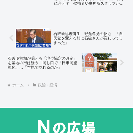
に合わず、候補者や事務所スタッフが
『粗製濫造』にならないか」と危惧する
声があがっています」（政治担当記者）
実際、躍進した4月の統一地方選挙でも事
件が相次いでいる。
石破新総理誕生 野党各党の反応 「自
民党を変える前に石破さんが変わってし
まった」
石破茂首相が唱える「地位協定の改定」
を基地の街は疑う 同じ口で「日米同盟
強化」…「本気でやれるのか」
ホーム
政治・経済