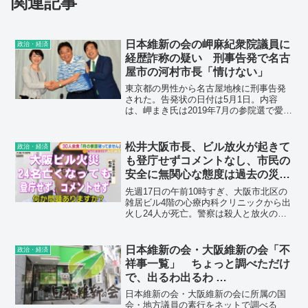
関連記事
日本維新の会の岬麻紀衆院議員に
政治・経済
経歴詐称の疑い 刑事告発で名古
屋市の河村市長「情けない」
東京都の男性から名古屋地検に刑事告発
された。告発状の日付は5月1日。内容
は、岬まき氏は2019年7月の参院選で愛知
選挙区から出馬し、公示後に愛知県選挙
管理委員会が配布した選挙公報に、「プ
ロフィール」として「亜細亜大学非常勤
松井大阪市長、ビル放火が起きて
政治・経済
講師」との経歴を掲載させたが、同大学
も登庁せずコメントなし、市民の
で非常勤講師を務めたことはなく、当選
安全に無関心な態度は過去の災害
を得ようと虚偽の経歴を掲載した、とい
でも
うもの。
先週17日の午前10時すぎ、大阪市北区の
雑居ビル4階の心療内科クリニックから出
火し24人が死亡。警察は殺人と放火の疑
いで捜査している男性の氏名を公表した
が、その容疑者も火災で重体の状態だ。
詳しい動機などについては今後の捜査の
日本維新の会・大阪維新の会「不
政治・経済
進展が待たれるが、今回の事件は2019年
祥事一覧」 ちょっと調べただけ
に京都アニメーションで起こった放火殺
で、出るわ出るわ …
人事件を彷彿とさせる無差別の放火テ
ロ。ところが、これほどの事件が発生し
日本維新の会・大阪維新の会に所属の国
たというのに、スルーしつづけていた男
会・地方議員の素行をネットで調べる