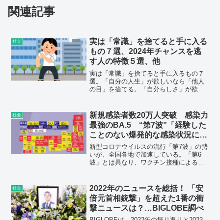
関連記事
実は「常識」を捨てると手に入る
社会
もの７選、2024年チャンスを逃
す人の特徴５選、他
実は「常識」を捨てると手に入るもの７
選。「自分の人生」が欲しいなら「他人
の目」を捨てる。「自分らしさ」が欲し
いなら「見栄」を捨てる。「可能性」が
欲しいなら「常識」を捨てる。「成長」
が欲しいなら「後悔」を捨てる。「自
新規感染者数20万人突破 感染力
社会
信」が欲しいなら「甘え」を捨てる。
最強のBA.5 “第7波”「経験した
ことのない爆発的な感染状況にな
る」 専門家も予測不能
新型コロナウイルスの流行「第7波」の勢
いが、全国各地で加速している。「第6
波」とは異なり、ワクチン接種による抑
制効果に大きな期待をできず、ピークが
見通せない。感染者の急増で重症化リス
クがある人でも入院がしにくくなってい
2022年のニュースを総括！ 「安
社会
る。自宅療養者も10万1548人に上り、10
倍元首相銃撃」を超えた1番の衝
万人を初めて超え、過去最多となった。
撃ニュースは？…BIGLOBE調べ
専門家からは行動制限の実施を求める意
見が出始めた。
BIGLOBEは、2022年の振り返りと2023