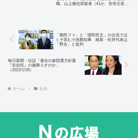
職、山上徹也容疑者（41が、安倍元首相
の殺害を示唆する手紙を岡山市内から島
根県松江市に住む男性に送っていた。男
性は、宗教団体を批判するブログを運営
しているフリーライター・米本和広氏。
手紙の全文。
「都民ファ」と「国民民主」の合流でほ
くそ笑む小池都知事 維新・松井代表は
「野合」と批判
毎日新聞・社説「連合の参院選方針案
『非自民』の旗降ろすのか」
（2022/1/28）
ホーム
社会