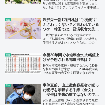
年の展望に関する意識調査を実施しまし
た。1位「ロシア、ウクライナへ軍事侵
攻」（68.6％）、2位「安倍晋三元首相銃
撃事件」（52.2％）、3位「物価高・原油
高・円安」（32.7％）という結果に。
渋沢栄一新1万円札は“ご祝儀”に
社会
ふさわしくない？と言われている
ワケ 韓国では、経済収奪の先頭
に立った
一般的に言われているご祝儀のマナー
は、「結婚式のご祝儀には新しい紙幣を
使用する方がよい」というもの。この全
く真逆の「新1万円札はご祝儀のマナー違
反」になるという意見があるようです。
一体なぜ広まったのでしょうか。
今後20年間で水道料金の大幅値上
社会
げが予想される都道府県は？
将来も水道を維持・継続するために必要
な料金の値上げ率は――。2046年度時点
で水道事業の赤字化を回避できる料金水
準を試算した民間グループの研究で明ら
かになった。「安価な水道水」との意識
を変える必要がありそうだ。
事件直前、山上徹也容疑者が送っ
社会
た犯行を示唆する手紙（全文）
「安倍は本来の敵ではないので
す。あくまでも・・」
安倍晋三元首相（67）が銃撃されて死亡
した事件で、殺人容疑で送検された無