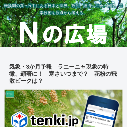
転換期の真っ只中にある日本と世界。政治、経済、社会、国際、科
学技術を原点から考える。
気象・3か月予報 ラニーニャ現象の特
徴、顕著に！ 寒さいつまで？ 花粉の飛
散ピークは？
社会