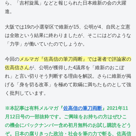
ら、「吉村旋風」などと報じられた日本維新の会の大躍
進。
大阪では19の小選挙区で維新が15、公明が4、自民と立憲
は全敗という結果に終わりましたが、そこにはどのような
「力学」が働いていたのでしょうか。
今回の
メルマガ『佐高信の筆刀両断』では著者で評論家の
佐高信さん
が、公明が獲得した4議席を「維新のおこぼ
れ」と言い切りそう判断する理由を解説。さらに維新が掲
げる「身を切る改革」を極めて欺瞞に満ちたものとして強
く批判しています。
※本記事は有料メルマガ『
佐高信の筆刀両断
』2021年11
月12日号の一部抜粋です。ご興味をお持ちの方はぜひこ
の機会にバックナンバー含め初月無料のお試し購読をどう
ぞ。
日本の腐りきった政治・社会を筆の力で斬る、佐高信