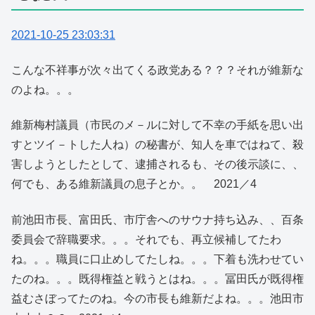
2021-10-25 23:03:31
こんな不祥事が次々出てくる政党ある？？？それが維新な
のよね。。。
維新梅村議員（市民のメ－ルに対して不幸の手紙を思い出
すとツイ－トした人ね）の秘書が、知人を車ではねて、殺
害しようとしたとして、逮捕されるも、その後示談に、、
何でも、ある維新議員の息子とか。。 2021／4
前池田市長、富田氏、市庁舎へのサウナ持ち込み、、百条
委員会で辞職要求。。。それでも、再立候補してたわ
ね。。。職員に口止めしてたしね。。。下着も洗わせてい
たのね。。。既得権益と戦うとはね。。。冨田氏が既得権
益むさぼってたのね。今の市長も維新だよね。。。池田市