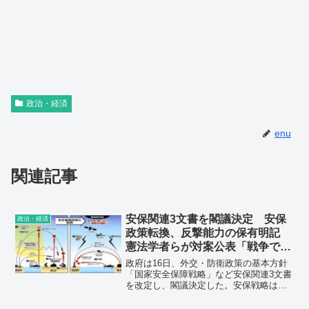
政治・経済
enu
関連記事
安保関連3文書を閣議決定 安保
政治・経済
政策転換、反撃能力の保有明記
憲法学者らが対案公表「戦争では
なく平和の準備を」
政府は16日、外交・防衛政策の基本方針
「国家安全保障戦略」など安保関連3文書
を改定し、閣議決定した。安保戦略は、
相手国のミサイル発射拠点などをたたく
反撃能力（敵基地攻撃能力）の保有を明