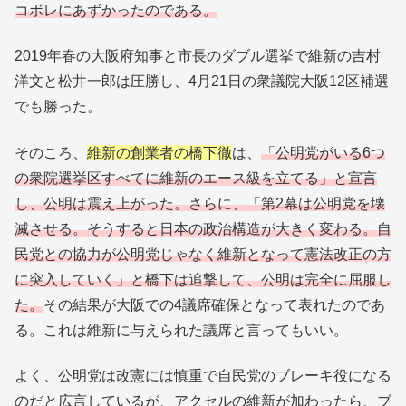
コボレにあずかったのである。
2019年春の大阪府知事と市長のダブル選挙で維新の吉村
洋文と松井一郎は圧勝し、4月21日の衆議院大阪12区補選
でも勝った。
そのころ、
維新の創業者の橋下徹
は、
「公明党がいる6つ
の衆院選挙区すべてに維新のエース級を立てる」と宣言
し、公明は震え上がった。さらに、「第2幕は公明党を壊
滅させる。そうすると日本の政治構造が大きく変わる。自
民党との協力が公明党じゃなく維新となって憲法改正の方
に突入していく」と橋下は追撃して、公明は完全に屈服し
た。
その結果が大阪での4議席確保となって表れたのであ
る。これは維新に与えられた議席と言ってもいい。
よく、公明党は改憲には慎重で自民党のブレーキ役になる
のだと広言しているが、アクセルの維新が加わったら、ブ