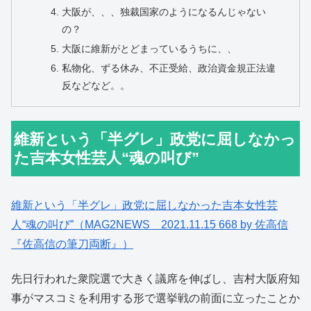
大阪が、、、独裁国家のようになるんじゃない
の？
大阪に維新がとどまっているうちに、、
私物化、ずる休み、不正受給、政治資金規正法違
反などなど。。
維新という「半グレ」政党に屈しなかっ
た吉本女性芸人“魂の叫び”
維新という「半グレ」政党に屈しなかった吉本女性芸
人“魂の叫び”（MAG2NEWS 2021.11.15 668 by 佐高信
『佐高信の筆刀両断』）
先日行われた衆院選で大きく議席を伸ばし、吉村大阪府知
事がマスコミを利用する形で選挙戦の前面に立ったことか