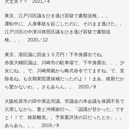
大丈夫？？ 2021／4
東京、江戸川区議をひき逃げ容疑で書類送検。。。
運転中に、人身事故を起こしたのに、そのまま逃げた。。
江戸川区の中津川将照区議をひき逃げ容疑で書類送
検。。。 2020／12
東京、港区議に罰金１５万円！下半身露出でね。
赤坂大輔区議は、川崎市の駐車場で、下半身露出、、、少
女にね。。で、川崎簡裁から略式命令でてますね。で、党
除名ね。も次期衆院選候補だったのよ！！まあ、維新だか
ら驚かないわ。。さもあらん。。 2020／9
大阪松原市の田中厚志市議、市議会の本会議を体調不良で
欠席しながら、妻と沖縄旅行へ、「認識が甘かった」です
と！！で、維新離党。。予算案評決の日だったとか。。。
あらあら。。。 2019／9