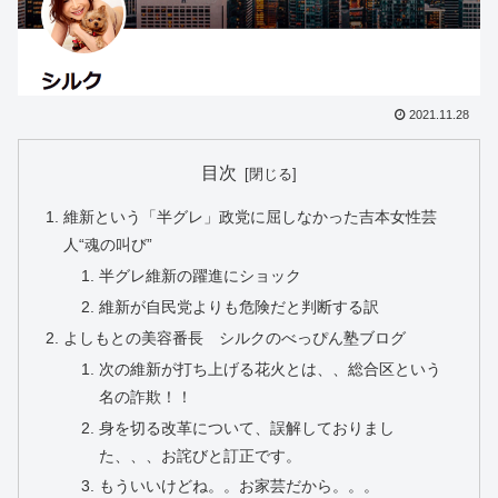
2021.11.28
目次
維新という「半グレ」政党に屈しなかった吉本女性芸
人“魂の叫び”
半グレ維新の躍進にショック
維新が自民党よりも危険だと判断する訳
よしもとの美容番長 シルクのべっぴん塾ブログ
次の維新が打ち上げる花火とは、、総合区という
名の詐欺！！
身を切る改革について、誤解しておりまし
た、、、お詫びと訂正です。
もういいけどね。。お家芸だから。。。