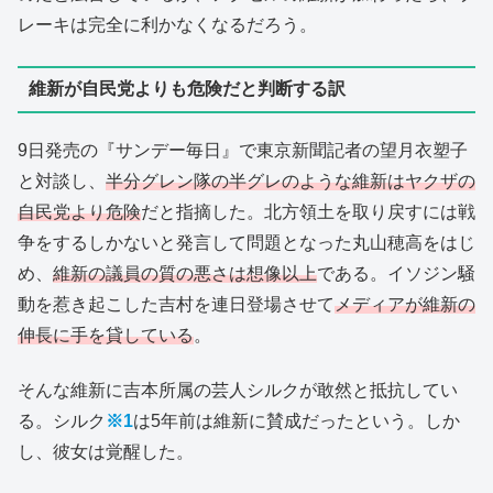
レーキは完全に利かなくなるだろう。
維新が自民党よりも危険だと判断する訳
9日発売の『サンデー毎日』で東京新聞記者の望月衣塑子
と対談し、
半分グレン隊の半グレのような維新はヤクザの
自民党より危険
だと指摘した。北方領土を取り戻すには戦
争をするしかないと発言して問題となった丸山穂高をはじ
め、
維新の議員の質の悪さは想像以上
である。イソジン騒
動を惹き起こした吉村を連日登場させて
メディアが維新の
伸長に手を貸している
。
そんな維新に吉本所属の芸人シルクが敢然と抵抗してい
る。シルク
※1
は5年前は維新に賛成だったという。しか
し、彼女は覚醒した。