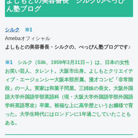
よしもとの美容番長 シルクのべっぴ
ん塾ブログ
シルク
※1
Amebaオフィシャル
よしもとの美容番長・シルクの、べっぴん塾ブログです♪
※1
シルク（Silk、1959年3月31日～）は、日本の女性
お笑い芸人、タレント。大阪市出身。よしもとクリエイテ
ィブ・エージェンシー大阪本部所属。漫才コンビ「非常階
段」の一人。実家は和菓子問屋。三姉妹の長女。大阪外国
語大学外国語学部英語科（現・大阪大学外国語学部外国語
学科英語専攻）卒業。裕福な上に高学歴というお嬢様で育
った。大学生時代にはロンドンに1年過ごしていたことも
ある。