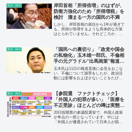
記した。相手国内を攻撃する能力を保有
岸田首相「所得倍増」のはずが、
政治・経済
してこなかった従来の安保政策を大きく
防衛力強化のため「所得増税」を
転換することになる。
検討 溜まる一方の国民の不満
しかし、岸田首相の就任から1年が過ぎて
も、所得が倍増するような具体的な方策
はとられていません。それどころか、物
価上昇や円安で国民の生活は苦しくなる
一方です。そのなかでの増税は受け入れ
がたい、という声が圧倒的に多いのも当
「国民への裏切り」「政党や国会
政治・経済
然でしょう。
の私物化」玉木雄一郎氏、不倫相
手の元グラドル“出馬画策”報道で
有権者の怒り爆発
玉木氏は11日の報道直後に会見をおこな
い、不倫について謝罪をしたが、政治活
動には影響をおよぼさないことをたびた
びアピールしていた。しかし、不倫相手
を「候補者」と考えていたとなると話は
別だろう。X上では、玉木氏の“出馬画
【参院選 ファクトチェック】
政治・経済
策”に対して嫌悪感が爆発している。
「外国人の犯罪が多い」「医療を
不正受診」ほとんどの噂は実態反
映せず 参院選で広まる「外国人
20日投開票の参議院選挙で、外国人政策
排斥論」に注意 日本人の権利抑
が争点の一部となっています。中には
「外国人が優遇されていて日本人が損を
制につながる恐れも 専門家とと
している」などと主張する政党もありま
もに検証
すが、実態はどうなのでしょうか。ま