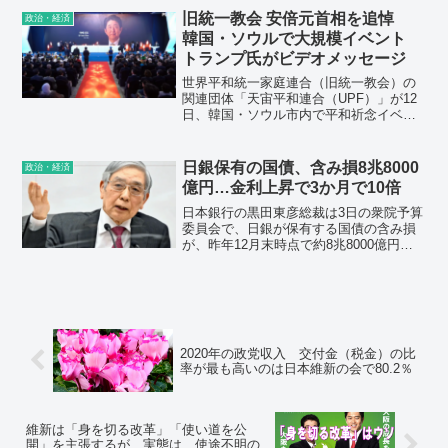
た、そうした排外主義政策は、どのよう
旧統一教会 安倍元首相を追悼
政治・経済
な結果を巻き起こすのでしょうか。
韓国・ソウルで大規模イベント
トランプ氏がビデオメッセージ
世界平和統一家庭連合（旧統一教会）の
関連団体「天宙平和連合（UPF）」が12
日、韓国・ソウル市内で平和祈念イベン
トを開き、銃撃事件で死去した安倍晋三
元首相への追悼メッセージを流した。ト
ランプ前米大統領も約10分のビデオメッ
日銀保有の国債、含み損8兆8000
政治・経済
セージで登場。国内の反応は「統一教会
億円…金利上昇で3か月で10倍
の世界葬をしたんで、日本の国葬はもう
不要だよね」
日本銀行の黒田東彦総裁は3日の衆院予算
委員会で、日銀が保有する国債の含み損
が、昨年12月末時点で約8兆8000億円に
上っていることを明らかにした。
2020年の政党収入 交付金（税金）の比
率が最も高いのは日本維新の会で80.2％
維新は「身を切る改革」「使い道を公
開」を主張するが、実態は、使途不明の