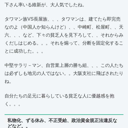
下さん率いる維新が、大人気でしたね。
タワマン族VS長屋族、、、タワマンは、建てたら即完売
なのよ（中国人か知らんけど）、、中崎町、松屋町、、天
六、、、など、下々の貧乏人を見下ろして、、それからみ
くだしはじめる。。。それを煽って、分断を固定化するこ
とに成功した。。。
中堅サラリ－マン、自営業上層の勝ち組、、、この人たち
は必ずしも地元の人ではない。。大阪支社に飛ばされたり
ね。
自分たちの足元に暮らしている貧乏な人に優越感を抱
く。。。
私物化、ずる休み、不正受給、政治資金規正法違反な
どなど。。