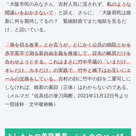
「大阪市民のみなさん、吉村人気に流されず、
私のような
間違いをおかさないで
」と訴え、さらに、「大阪府民は維
新に何を期待してるの？ 緊縮財政でまた地獄を見るだ
け」と説いている。
「身を切る改革」とか言うが、とにかく公共の病院とかを
赤字黒字で測る新自由主義を推進して、目先の帳尻だけを
合わせようとする。これはまさに竹中平蔵の「いまだけ、
オレだけ、カネだけ」の実践で、竹中と橋下はお互いにエ
ールの交換をしている。
吉村の顔に竹中の顔を二重写しに
しなければ、維新の素顔（正体）はわからないのである。
（メルマガ『佐高信の筆刀両断』2021年11月12日号より
一部抜粋・文中敬称略）