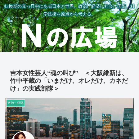
転換期の真っ只中にある日本と世界。政治、経済、社会、国際、科
学技術を原点から考える。
吉本女性芸人“魂の叫び” ＜大阪維新は、
竹中平蔵の「いまだけ、オレだけ、カネだ
け」の実践部隊＞
政治・経済