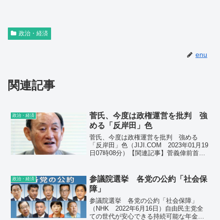
政治・経済
enu
関連記事
菅氏、今度は政権運営を批判 強
政治・経済
める「反岸田」色
菅氏、今度は政権運営を批判 強める
「反岸田」色（JIJI.COM 2023年01月19
日07時08分）【関連記事】菅義偉前首相
動く「岸田降ろし」宣戦布告 「大増税
路線」に苦言、嵐吹き荒れるか 勉強会
で派閥勢力結集「政局見極め動き出す決
参議院選挙 各党の公約「社会保
政治・経済
断した...
障」
参議院選挙 各党の公約「社会保障」
（NHK 2022年6月16日）自由民主党全
ての世代が安心できる持続可能な年金・