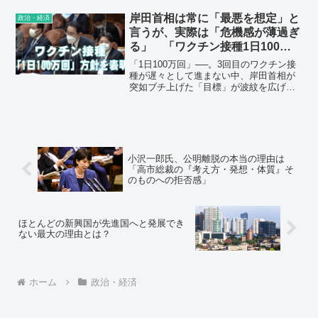
前月をさらに下回り、２０１２年１２月
の自民党政権復帰後に実施した調査でも
岸田首相は常に「最悪を想定」と
政治・経済
最低となった。
言うが、実際は「危機感が薄過ぎ
る」 「ワクチン接種1日100万
回」も口だけ 機を見るに敏な小
「1日100万回」──。3回目のワクチン接
池知事は・・
種が遅々として進まない中、岸田首相が
突如ブチ上げた「目標」が波紋を広げて
いる。菅前首相が昨年、掲げた目標と全
く一緒なだけに、永田町では「パクリ
か」なんて声も上がる。しかし、岸田首
相の目標は“ポンコツ”と揶揄された前首相
と比べても甘々だ。菅氏以下のポンコツ
岸田首相に、3回目ワクチンの早期接種は
小沢一郎氏、公明離脱の本当の理由は
とても無理そうだ。
「高市総裁の『考え方・発想・体質』そ
のものへの拒否感」
ほとんどの新興国が先進国へと発展でき
ない最大の理由とは？
ホーム
政治・経済