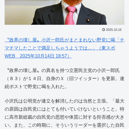
2025.10.15
〝政界の壊し屋〟小沢一郎氏がまとまれない野党に喝「チ
マチマしたことで満足しちゃうようでは…」（東スポ
WEB 2025年10月14日 18:57）
〝政界の壊し屋〟の異名を持つ立憲民主党の小沢一郎氏
（８３）が１４日、自身のＸ（旧ツイッター）を更新。連
続ポストで野党に喝を入れた。
小沢氏は公明党が連立を解消したのは当然と主張。「最大
の原因は自民党にはとても付いていけないということ。特
に高市新総裁の自民党の思想や体質に対する拒否感が大き
い。また、この時期に、そういうリーダーを選択した自民