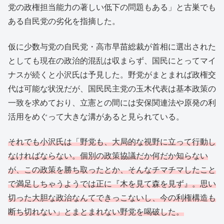
党の政権担当能力の著しい低下の問題もある」と古巣でも
ある自民党の劣化を指摘した。
仮に少数与党の自民党・高市早苗総裁が首相に選出された
としても現在の政治的混乱は収まらず、国民にとってマイ
ナスが続くと小沢氏は予見した。野党がまとまれば政権交
代は可能な状況だが、国民民主党の玉木代表は基本政策の
一致を求めており、立憲との間には安保関連法や原発の利
活用をめぐって大きな溝があると見られている。
それでも小沢氏は「野党も、大局的な視野に立って行動し
なければならない。個別の政策協議だか何だか知らない
が、この政策を勝ち取ったとか、そんなチマチマしたこと
で満足しちゃうようでは正に『木を見て森を見ず』。思い
切った大胆な政治なんてできっこないし、今の利権構造も
断ち切れない」とまとまれない野党を喝破した。