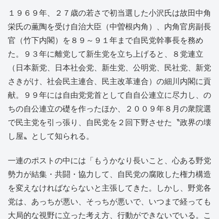
１９６９年、２７歳の若さで初当選した小沢氏は故田中角
栄氏の薫陶を受け自治大臣（中曽根内角）、内角官房副長
官（竹下内閣）を８９～９１年まで自民党幹事長を務め
た。９３年に離党して新生党を立ち上げると、８党連立
（日本新党、日本社会党、新生党、公明党、民社党、新党
さきがけ、社会民主連合、民主改革連合）の細川内閣に貢
献。９９年には自由党党首として自自公連立に尽力し、の
ちの自公連立の礎を作ったほか、２００９年８月の衆院選
で民主党を引っ張り、自民党を２回下野させた〝政界の壊
し屋〟として知られる。
一連のポストの中には「もうかなり長いこと、心ある野党
勢力が結集・共闘・協力して、自民党の腐敗した権力構造
を変えなければならないと主張してきた。しかし、野党各
党は、あっちが悪い、そっちが悪いで、いつまで経っても
大局的な視野に立った考え方、行動ができないでいる。こ