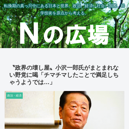
転換期の真っ只中にある日本と世界。政治、経済、社会、国際、科
学技術を原点から考える。
〝政界の壊し屋〟小沢一郎氏がまとまれな
い野党に喝「チマチマしたことで満足しち
ゃうようでは…」
政治・経済