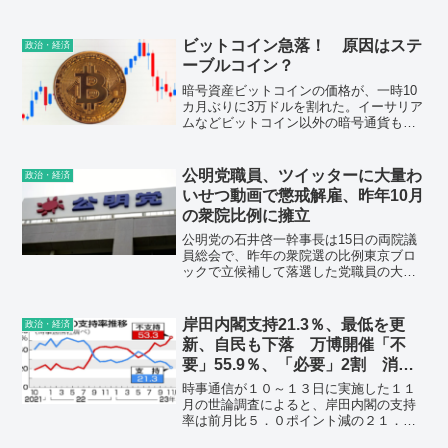
医療・介護などの全世代型社会保障の構
築に向け、計画的に取組みを進める。出
産育児一時金の引上げなど、出産育児支
ビットコイン急落！ 原因はステ
政治・経済
援を推し進め、仕事...
ーブルコイン？
暗号資産ビットコインの価格が、一時10
カ月ぶりに3万ドルを割れた。イーサリア
ムなどビットコイン以外の暗号通貨も売
られている。米FRBの積極的な金融引き
締めによる利上げペースの加速や、リセ
ッションが意識された株価が売られた影
公明党職員、ツイッターに大量わ
政治・経済
響もあるが、それだけではないようだ。
いせつ動画で懲戒解雇、昨年10月
の衆院比例に擁立
公明党の石井啓一幹事長は15日の両院議
員総会で、昨年の衆院選の比例東京ブロ
ックで立候補して落選した党職員の大沼
伸貴氏を14日付で懲戒解雇としたことを
明らかにした。石井氏によると、大沼氏
はツイッターにわいせつ動画を投稿して
岸田内閣支持21.3％、最低を更
政治・経済
いたことについて週刊誌から取材を受
新、自民も下落 万博開催「不
け、党として事実関係を確認し、職務服
要」55.9％、「必要」2割 消費
務規程に抵触したと判断したという。大
減税「賛成」6割、「反対」2割…
沼氏は15日に離党届を提出した。
時事通信が１０～１３日に実施した１１
時事世論調査
月の世論調査によると、岸田内閣の支持
率は前月比５．０ポイント減の２１．
３％だった。岸田政権で過去最低だった