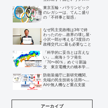
ム」
東京五輪・パラリンピック
のレガシーは、てんこ盛り
の「不祥事と疑惑」
なぜ民主党政権は3年で終
わったのか…政界の壊し屋･
小沢一郎が考える｢3度目の
政権交代｣に最も必要なこと
「科学的に妥当とは言えな
い」…南海トラフ発生
「70〜80％」めぐり新論
文 東京電機大の橋本学特
任教授ら
防衛装備庁に新研究機関、
先端の民生技術を活用へ…
AIや無人機など重点支援
アーカイブ