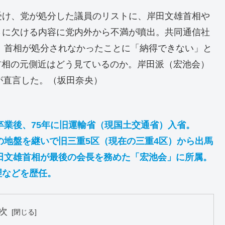
受け、党が処分した議員のリストに、岸田文雄首相や
さに欠ける内容に党内外から不満が噴出。共同通信社
も、首相が処分されなかったことに「納得できない」と
を首相の元側近はどう見ているのか。岸田派（宏池会）
が直言した。（坂田奈央）
卒業後、75年に旧運輸省（現国土交通省）入省。
の地盤を継いで旧三重5区（現在の三重4区）から出馬
岸田文雄首相が最後の会長を務めた「宏池会」に所属。
理などを歴任。
次