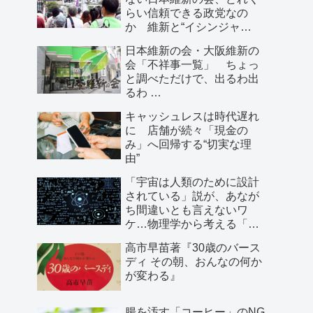
らい信頼できる政党なの
か 維新と“イシンジャ
ー”に批判的な大阪の人が語
日本維新の会・大阪維新の
る、大阪で起きていること
会「不祥事一覧」 ちょっ
と調べただけで、出るわ出
るわ …
キャッシュレスは時代遅れ
に 店舗が続々「現金の
み」へ回帰する“切実な理
由”
「宇宙は人類のために設計
されている」説が、あなが
ち間違いとも言えないワ
ケ…物理学から考える「こ
の世界の存在理由」
高市早苗著『30歳のバース
ディ その朝、おんなの何か
が変わる』
腸を汚す「コーヒー」のNG