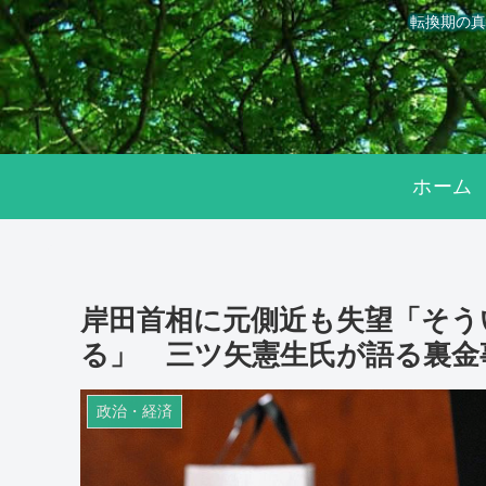
転換期の真
ホーム
岸田首相に元側近も失望「そう
る」 三ツ矢憲生氏が語る裏金
政治・経済