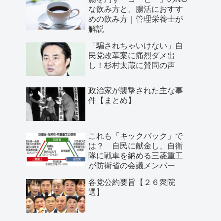
な飲み方と、腸活におすす
めの飲み方｜管理栄養士が
解説
「騙されちゃいけない」自
民党改革案に痛烈ダメ出
し！杉村太蔵に賛同の声
政治家が襲撃された主な事
件【まとめ】
これも「キックバック」で
は？ 自民に献金し、自衛
隊に戦車を納める三菱重工
が防衛省の会議メンバー
各党公約要旨【２６衆院
選】