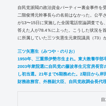
自民党派閥の政治資金パーティー裏金事件を
二階俊博元幹事長らの名前はなかった。公平
が13〜15日に実施した全国電話世論調査で
答えた人が78.4％に上った。こうした状況
に所属していた三ツ矢憲生元衆院議員（73）
三ツ矢憲生（みつや・のりお）
1950年、三重県伊勢市生まれ。東大教養学部
2003年衆院選に自民党の藤波孝生元官房長官
し初当選。21年まで6期務めた。2期目から
財務政務官、外務副大臣、自民党政調会長代
目