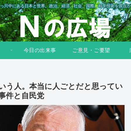
っ只中にある日本と世界。政治、経済、社会、国際、科学技術を原点か
今日の出来事
ご意見・ご要望
いう人。本当に人ごとだと思ってい
事件と自民党