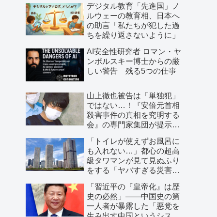
デジタル教育「先進国」ノ
ルウェーの教育相、日本へ
の助言「私たちが犯した過
ちを繰り返さないように」
AI安全性研究者 ロマン・ヤ
ンポルスキー博士からの厳
しい警告 残る5つの仕事
山上徹也被告は「単独犯」
ではない…！『安倍元首相
殺害事件の真相を究明する
会』の専門家集団が提示し
た「３つの根拠」
「トイレが使えずお風呂に
も入れない…」都心の超高
級タワマンが見て見ぬふり
をする「ヤバすぎる災害リ
スク」
「習近平の『皇帝化』は歴
史の必然」――中国史の第
一人者が暴露した「悪党を
生み出す中国というシステ