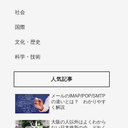
社会
国際
文化・歴史
科学・技術
人気記事
メールのIMAP/POP/SMTP
の違いとは？ わかりやす
く解説
大阪の人以外はよくわから
ない日本維新の会、どれく