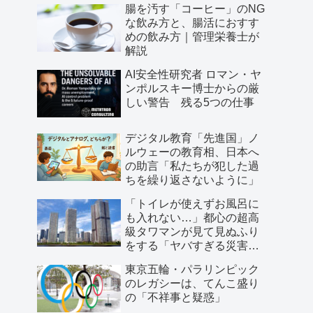
腸を汚す「コーヒー」のNG
な飲み方と、腸活におすす
めの飲み方｜管理栄養士が
解説
AI安全性研究者 ロマン・ヤ
ンポルスキー博士からの厳
しい警告 残る5つの仕事
デジタル教育「先進国」ノ
ルウェーの教育相、日本へ
の助言「私たちが犯した過
ちを繰り返さないように」
「トイレが使えずお風呂に
も入れない…」都心の超高
級タワマンが見て見ぬふり
をする「ヤバすぎる災害リ
スク」
東京五輪・パラリンピック
のレガシーは、てんこ盛り
の「不祥事と疑惑」