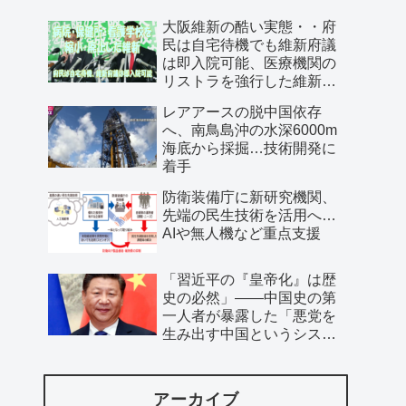
大阪維新の酷い実態・・府
民は自宅待機でも維新府議
は即入院可能、医療機関の
リストラを強行した維新、
公費で維新首長の飲み会を
レアアースの脱中国依存
開催…
へ、南鳥島沖の水深6000m
海底から採掘…技術開発に
着手
防衛装備庁に新研究機関、
先端の民生技術を活用へ…
AIや無人機など重点支援
「習近平の『皇帝化』は歴
史の必然」――中国史の第
一人者が暴露した「悪党を
生み出す中国というシステ
ム」
アーカイブ