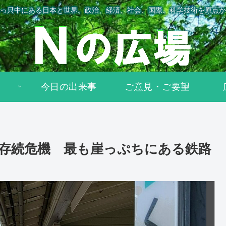
っ只中にある日本と世界。政治、経済、社会、国際、科学技術を原点か
今日の出来事
ご意見・ご要望
で存続危機 最も崖っぷちにある鉄路