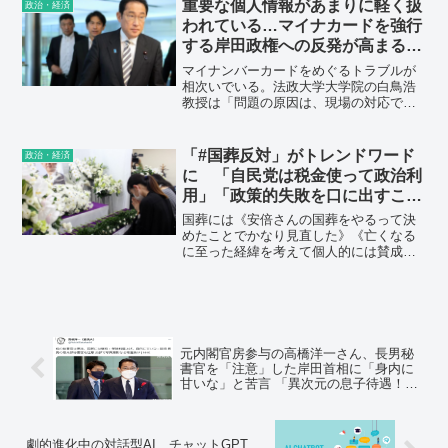
0.4℃下がり、死者数が4割近く減る可能
重要な個人情報があまりに軽く扱
政治・経済
性があることがわかったという。
われている…マイナカードを強行
する岸田政権への反発が高まる根
本原因
マイナンバーカードをめぐるトラブルが
相次いでいる。法政大学大学院の白鳥浩
教授は「問題の原因は、現場の対応では
なく、あまりにも性急にマイナンバーカ
ードの普及を進める岸田政権の制度設計
にある。まずは国民の不安を解消するこ
「#国葬反対」がトレンドワード
政治・経済
とに全力を尽くすべきだ」という――。
に 「自民党は税金使って政治利
用」「政策的失敗を口に出すこと
も憚れる空気を作り出し、神格
国葬には《安倍さんの国葬をやるって決
化」
めたことでかなり見直した》《亡くなる
に至った経緯を考えて個人的には賛成で
す》など賛成の声もあるが、ツイッター
では《#国葬反対》《#安倍晋三の国葬に
反対します》がトレンドワードに上が
り、賛成派と激論を交わしている。
元内閣官房参与の高橋洋一さん、長男秘
書官を「注意」した岸田首相に「身内に
甘いな」と苦言 「異次元の息子待遇！」
など感想相次ぐ
劇的進化中の対話型AI チャットGPT、