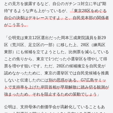
との見方を披露するなど、自公のガチンコ対立に半ば“期
待”するような声も上がっているが、
「東京28区をめぐる
自公の決裂はデキレースですよ」と、自民党本部の関係者
がこう言う。
「公明党は東京12区選出だった岡本三成衆院議員を新29
区（荒川区、足立区の一部）に移した上、28区（練馬区
東部）にも候補を立てようとした。比例票を減らしている
ことの焦りから、東京で1つだった小選挙区を増やして得
票を増やす狙いです。ただ、28区の候補擁立を自民党が
認めなかったために、東京の選挙区では自民党候補を推薦
しないと伝達したのには
別の思惑がある。G7広島サミッ
トで支持率を上げた岸田首相が早期解散に踏み切る観測が
強まったため、それを阻止するための策動でしょう
」
公明は、支持母体の創価学会が高齢化していることもあ