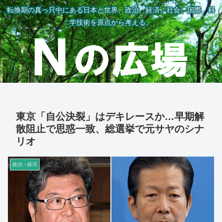
転換期の真っ只中にある日本と世界。政治、経済、社会、国際、科
学技術を原点から考える。
東京「自公決裂」はデキレースか…早期解
散阻止で思惑一致、総選挙で元サヤのシナ
リオ
政治・経済