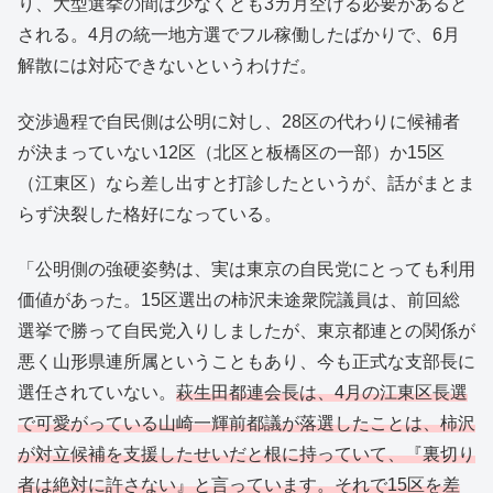
り、大型選挙の間は少なくとも3カ月空ける必要があると
される。4月の統一地方選でフル稼働したばかりで、6月
解散には対応できないというわけだ。
交渉過程で自民側は公明に対し、28区の代わりに候補者
が決まっていない12区（北区と板橋区の一部）か15区
（江東区）なら差し出すと打診したというが、話がまとま
らず決裂した格好になっている。
「公明側の強硬姿勢は、実は東京の自民党にとっても利用
価値があった。15区選出の柿沢未途衆院議員は、前回総
選挙で勝って自民党入りしましたが、東京都連との関係が
悪く山形県連所属ということもあり、今も正式な支部長に
選任されていない。
萩生田都連会長は、4月の江東区長選
で可愛がっている山崎一輝前都議が落選したことは、柿沢
が対立候補を支援したせいだと根に持っていて、『裏切り
者は絶対に許さない』と言っています。それで15区を差