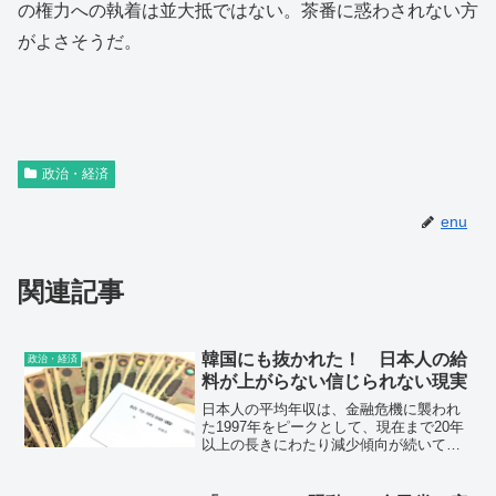
の権力への執着は並大抵ではない。茶番に惑わされない方
がよさそうだ。
政治・経済
enu
関連記事
韓国にも抜かれた！ 日本人の給
政治・経済
料が上がらない信じられない現実
日本人の平均年収は、金融危機に襲われ
た1997年をピークとして、現在まで20年
以上の長きにわたり減少傾向が続いてい
る。物価も上がっていないため減少を実
感することは難しいが、年々上昇してき