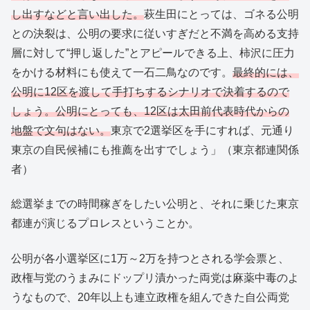
し出すなどと言い出した。
萩生田にとっては、ゴネる公明
との決裂は、公明の要求に従いすぎだと不満を高める支持
層に対して“押し返した”とアピールできる上、柿沢に圧力
をかける材料にも使えて一石二鳥なのです。
最終的には、
公明に12区を渡して手打ちするシナリオで決着するので
しょう。公明にとっても、12区は太田前代表時代からの
地盤で文句はない。
東京で2選挙区を手にすれば、元通り
東京の自民候補にも推薦を出すでしょう」（東京都連関係
者）
総選挙までの時間稼ぎをしたい公明と、それに乗じた東京
都連が演じるプロレスということか。
公明が各小選挙区に1万～2万を持つとされる学会票と、
政権与党のうまみにドップリ漬かった両党は麻薬中毒のよ
うなもので、20年以上も連立政権を組んできた自公両党