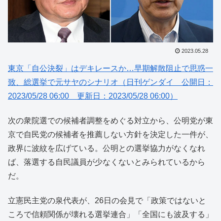
2023.05.28
東京「自公決裂」はデキレースか…早期解散阻止で思惑一
致、総選挙で元サヤのシナリオ（日刊ゲンダイ 公開日：
2023/05/28 06:00 更新日：2023/05/28 06:00）
次の衆院選での候補者調整をめぐる対立から、公明党が東
京で自民党の候補者を推薦しない方針を決定した一件が、
政界に波紋を広げている。公明との選挙協力がなくなれ
ば、落選する自民議員が少なくないとみられているから
だ。
立憲民主党の泉代表が、26日の会見で「政策ではないと
ころで信頼関係が壊れる選挙連合」「全国にも波及する」