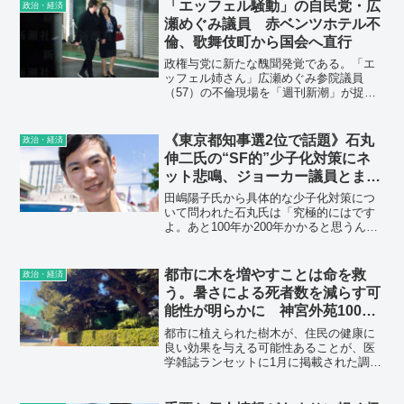
た諸外国と比べると、日本人の給料の低
「エッフェル騒動」の自民党・広
政治・経済
さが際立ってくる。1997年から2020年ま
瀬めぐみ議員 赤ベンツホテル不
でわずか0.3％の上昇でしかなく、順位は
倫、歌舞伎町から国会へ直行
14位から22位まで落ち、そして韓国に抜
かれてしまった。
政権与党に新たな醜聞発覚である。「エ
ッフェル姉さん」広瀬めぐみ参院議員
（57）の不倫現場を「週刊新潮」が捉え
た。なんと、彼女はひときわ目立つ赤い
ベンツで歌舞伎町のホテルにインし、宿
泊利用していたのだ。そして退室2時間後
《東京都知事選2位で話題》石丸
政治・経済
には参議院予算委員会へ――。
伸二氏の“SF的”少子化対策にネ
ット悲鳴、ジョーカー議員とまさ
かの同じ主張か
田嶋陽子氏から具体的な少子化対策につ
いて問われた石丸氏は「究極的にはです
よ。あと100年か200年かかると思うんで
すけど」と前置きしつつ「たとえば、一
夫多妻制を導入するとか、遺伝子的に子
どもをうみだすとか」と大胆な提言を行
都市に木を増やすことは命を救
政治・経済
った。《純粋にデリカシーのないキモい
う。暑さによる死者数を減らす可
オッサンって感じ》《喋れば喋るだけボ
能性が明らかに 神宮外苑1000
ロが出ますね》
本の樹木伐採は「歴史・文化の破
都市に植えられた樹木が、住民の健康に
壊」
良い効果を与える可能性あることが、医
学雑誌ランセットに1月に掲載された調査
で明らかになった。研究では、都市の
30%を樹木で覆った場合、平均気温が