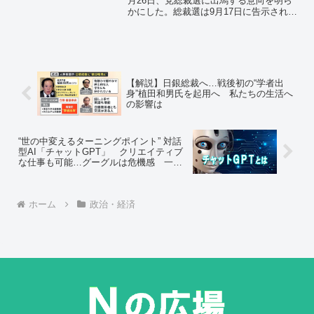
月26日、党総裁選に出馬する意向を明ら
かにした。総裁選は9月17日に告示され、
29日に投開票が行われる予定だ。自民党
の中堅代議士が、本音を打ち明ける。
「実質的に、菅義偉首相と岸田さんの一
騎打ちになると見られています。岸田さ
んは人気がない、大して知名度もない。
とはいえ、菅さんよりはマシ。カギを握
【解説】日銀総裁へ…戦後初の“学者出
るのは麻生さんじゃないでしょうか。」
身”植田和男氏を起用へ 私たちの生活へ
の影響は
“世の中変えるターニングポイント” 対話
型AI「チャットGPT」 クリエイティブ
な仕事も可能…グーグルは危機感 一方
で“恐ろしさ”も
ホーム
政治・経済