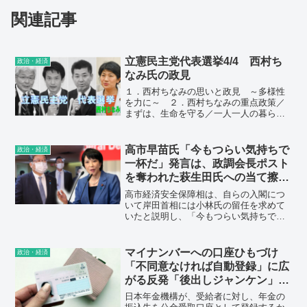
関連記事
立憲民主党代表選挙4/4 西村ち
政治・経済
なみ氏の政見
１．西村ちなみの思いと政見 ～多様性
を力に～ ２．西村ちなみの重点政策／
まずは、生命を守る／一人一人の暮らし
を社会で支える／子ども・子育ての安心
と若者の未来を創る／「公」の役割を取
り戻す ～新自由主義からの脱却～／生
高市早苗氏「今もつらい気持ちで
政治・経済
き方の多様性を守る／世界とアジアの中
一杯だ」発言は、政調会長ポスト
で日本の強みを活かす／理不尽を許さな
を奪われた萩生田氏への当て擦
い政治へ ３．西村ちなみの党運営の考
り 党内からは「嫌なら断ればよ
え方
高市経済安全保障相は、自らの入閣につ
い」
いて岸田首相には小林氏の留任を求めて
いたと説明し、「今もつらい気持ちで一
杯だ」と投稿していた。自民党内から
は、「自分の都合だけを考えた自分勝手
な発信だ。嫌なら断ればよかっただけ
マイナンバーへの口座ひもづけ
政治・経済
だ」（参院幹部）と批判が出ている。
「不同意なければ自動登録」に広
がる反発「後出しジャンケン」
「やりたい放題」
日本年金機構が、受給者に対し、年金の