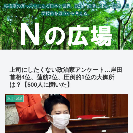
転換期の真っ只中にある日本と世界。政治、経済、社会、国際、科
学技術を原点から考える。
上司にしたくない政治家アンケート…岸田
首相4位、蓮舫2位、圧倒的1位の大御所
は？【500人に聞いた】
政治・経済