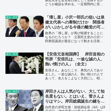
振込先を公金受取口座として登録するか
どうか確認を求める。一定期間内に登録
「不同意」の回答がなければ同意したと
みなし、登録されるという。SNSでは批
判の声。
「壊し屋」小沢一郎氏の狙いは泉
政治・経済
健太代表への牽制だけか 関係者
がいぶかしがる今後の離党の可能
性
政界の「壊し屋」が再び暗躍することに
なるのだろうか？ 立憲民主党の小沢一
郎衆院議員が最近になって動きを活発化
させている。6月16日に立憲内の議員らと
共に「野党候補の一本化で政権交代を実
現する有志の会」を立ち上げ、さらに国
【安倍元首相国葬】 岸田首相の
政治・経済
会会期末の21日には党内グループ「一清
弔辞「安倍氏は、一途な誠の人、
会」を発足させたと発表した。
熱い情けの人」（全文）
安倍さん。あなたこそ、勇気の人であり
ました。一途な誠の人、熱い情けの人で
あって、友人をこよなく大切にし、昭恵
夫人を深く愛したよき夫でもあったあな
たのことを、わたくしは、いつまでも、
懐かしく思い出すだろうと思います。そ
岸田さんは人気がない、大して知
政治・経済
して、日本の、世界中の多くの人たち
名度もない。とはいえ、菅さんよ
が、「安倍総理の頃」、「安倍総理の時
りはマシ。岸田総裁誕生の鍵を握
代」、などと、あなたを懐かしむに違い
る麻生氏。
ありません。
自民党の岸田文雄・前政調会長（64）は8