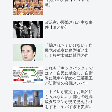
選】
政治家が襲撃された主な事
件【まとめ】
「騙されちゃいけない」自
民党改革案に痛烈ダメ出
し！杉村太蔵に賛同の声
これも「キックバック」で
は？ 自民に献金し、自衛
隊に戦車を納める三菱重工
が防衛省の会議メンバー
「トイレが使えずお風呂に
も入れない…」都心の超高
級タワマンが見て見ぬふり
をする「ヤバすぎる災害リ
スク」