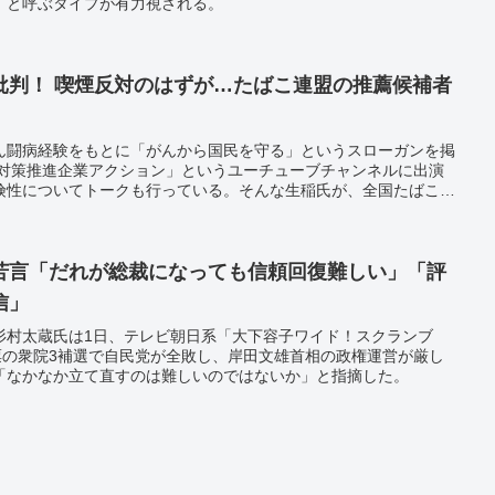
」と呼ぶタイプが有力視される。
批判！ 喫煙反対のはずが…たばこ連盟の推薦候補者
ん闘病経験をもとに「がんから国民を守る」というスローガンを掲
ん対策推進企業アクション」というユーチューブチャンネルに出演
険性についてトークも行っている。そんな生稲氏が、全国たばこ販
であることが明らかに。ダブルスタンダードと捉えかねられない姿
苦言「だれが総裁になっても信頼回復難しい」「評
信」
杉村太蔵氏は1日、テレビ朝日系「大下容子ワイド！スクランブ
票の衆院3補選で自民党が全敗し、岸田文雄首相の政権運営が厳し
「なかなか立て直すのは難しいのではないか」と指摘した。