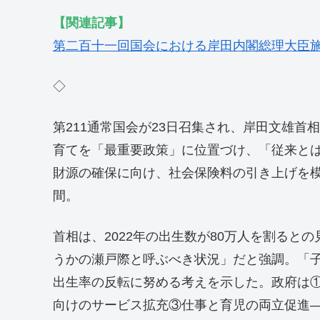
【関連記事】
第二百十一回国会における岸田内閣総理大臣
◇
第211通常国会が23日召集され、岸田文雄
育てを「最重要政策」に位置づけ、「従来と
財源の確保に向け、社会保険料の引き上げを模索
間。
首相は、2022年の出生数が80万人を割ると
うかの瀬戸際と呼ぶべき状況」だと強調。「
出生率の反転に努める考えを示した。政府は
向けのサービス拡充③仕事と育児の両立促進