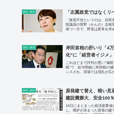
「左翼政党ではなくリ
政治・経済
「政党不信というのは、自民
院議員の菅野（かんの）志桜
保つ一方で、野党は変革を求
岸田首相の肝いり「4
政治・経済
化”に「経営者イジメ
これほどまで評判が悪い“減税
税”で、給与明細に所得税の
ンスされ、現場では混乱が広
原発建て替え、暗い見
政治・経済
建設費膨大、安全100
16日にまとまった経済産業
し、廃炉が決まった原発の建