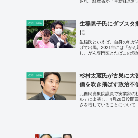
され、経産省が「革新軽水炉
生稲晃子氏にダブスタ
政治・経済
に
生稲氏といえば、自身の乳が
げて出馬。2021年には「が
し、がん専門医とたばこの危
売政治連盟の組織推薦候補者
勢に・・。
杉村太蔵氏が古巣に大
政治・経済
価を吹き飛ばす政治不
元自民党衆院議員で実業家の
ル」に出演し、4月28日投開
さを増していることについて