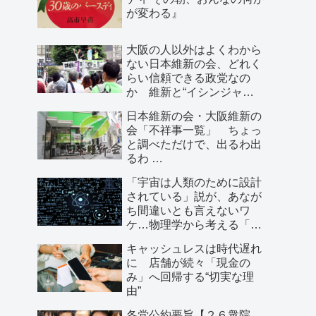
が変わる』
大阪の人以外はよくわから
ない日本維新の会、どれく
らい信頼できる政党なの
か 維新と“イシンジャ
ー”に批判的な大阪の人が語
日本維新の会・大阪維新の
る、大阪で起きていること
会「不祥事一覧」 ちょっ
と調べただけで、出るわ出
るわ …
「宇宙は人類のために設計
されている」説が、あなが
ち間違いとも言えないワ
ケ…物理学から考える「こ
の世界の存在理由」
キャッシュレスは時代遅れ
に 店舗が続々「現金の
み」へ回帰する“切実な理
由”
各党公約要旨【２６衆院