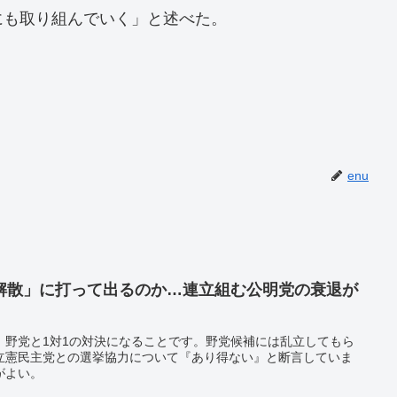
にも取り組んでいく」と述べた。
enu
解散」に打って出るのか…連立組む公明党の衰退が
、野党と1対1の対決になることです。野党候補には乱立してもら
立憲民主党との選挙協力について『あり得ない』と断言していま
がよい。