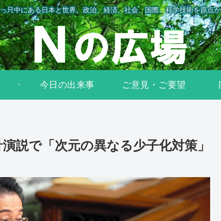
っ只中にある日本と世界。政治、経済、社会、国際、科学技術を原点か
今日の出来事
ご意見・ご要望
方針演説で「次元の異なる少子化対策」