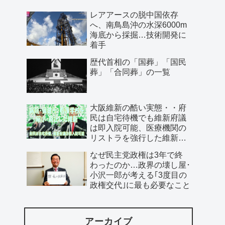
レアアースの脱中国依存
へ、南鳥島沖の水深6000m
海底から採掘…技術開発に
着手
歴代首相の「国葬」「国民
葬」「合同葬」の一覧
大阪維新の酷い実態・・府
民は自宅待機でも維新府議
は即入院可能、医療機関の
リストラを強行した維新、
公費で維新首長の飲み会を
なぜ民主党政権は3年で終
開催…
わったのか…政界の壊し屋･
小沢一郎が考える｢3度目の
政権交代｣に最も必要なこと
アーカイブ