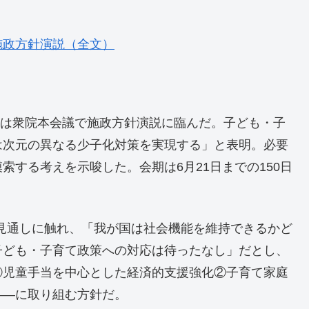
施政方針演説（全文）
首相は衆院本会議で施政方針演説に臨んだ。子ども・子
は次元の異なる少子化対策を実現する」と表明。必要
する考えを示唆した。会期は6月21日までの150日
の見通しに触れ、「我が国は社会機能を維持できるかど
子ども・子育て政策への対応は待ったなし」だとし、
①児童手当を中心とした経済的支援強化②子育て家庭
――に取り組む方針だ。