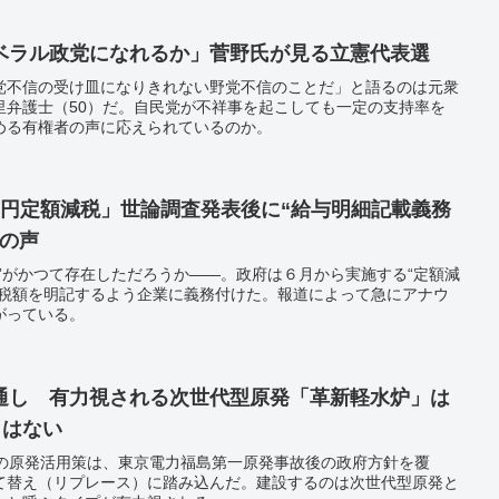
ベラル政党になれるか」菅野氏が見る立憲代表選
党不信の受け皿になりきれない野党不信のことだ」と語るのは元衆
里弁護士（50）だ。自民党が不祥事を起こしても一定の支持率を
める有権者の声に応えられているのか。
万円定額減税」世論調査発表後に“給与明細記載義務
」の声
”がかつて存在しただろうか――。政府は６月から実施する“定額減
減税額を明記するよう企業に義務付けた。報道によって急にアナウ
がっている。
通し 有力視される次世代型原発「革新軽水炉」は
％はない
省の原発活用策は、東京電力福島第一原発事故後の政府方針を覆
て替え（リプレース）に踏み込んだ。建設するのは次世代型原発と