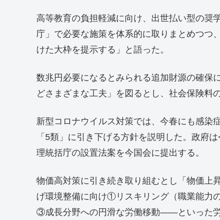
高等教育の負担軽減に向け、出世払い型の奨
庁」で必要な施策を体系的に取りまとめつつ
けた大枠を提示する」と語った。
数兆円必要になるとみられる追加財源の確保
どさまざまな工夫」を図るとし、社会保険料
新型コロナウイルス対策では、今春にも感染
「5類」に引き下げる方針を説明した。政府
理統括庁の設置法案を今国会に提出する。
物価高対策に引き続き取り組むとし「物価上
げ環境整備に向け①リスキリング（職業能力
③成長分野への円滑な労働移動――といった