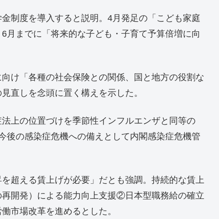
学金制度を導入すると説明。4月発足の「こども家庭
、6月までに「将来的な子ども・子育て予算倍増に向
に向け「各種の社会保険との関係、国と地方の役割な
の見直しを念頭に置く構えを示した。
症法上の位置づけを季節性インフルエンザと同等の
は今後の感染症危機への備えとして内閣感染症危機管
昇を超える賃上げが必要」だとも強調。持続的な賃上
の再開発）による能力向上支援②日本型職務給の確立
労働市場改革を進めるとした。