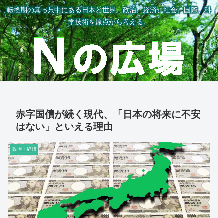
転換期の真っ只中にある日本と世界。政治、経済、社会、国際、科
学技術を原点から考える。
赤字国債が続く現代、「日本の将来に不安
はない」といえる理由
政治・経済