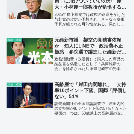
策」に飛びついていいのか 慶
大・小林慶一郎教授が危惧する
「少数与党」が陥る経済政策
2025年度予算案では政権の命運をかけた
の“弱点”
与野党の攻防が予想され、さらなる膨張
予算が組まれる可能性がある。果たして
それでいいのか、石破政権による経済政
策の是非を小林慶一郎・慶應大学教授が
語る。
元維新市議 架空の見積書依頼
政治・経済
か 知人にLINEで 政活費不正
疑惑 参院選で躍進した維新だ
が・・
政務活動費（政活費）で購入した商品の
納品書を偽造したとして「兵庫維新の
会」を除名された兵庫県尼崎市の光本圭
佑市議（42）＝3期目＝が、知人の電器店
経営者に無料通信アプリ「LINE（ライ
ン）」で架空の見積書作成も依頼した疑
高齢層で「岸田内閣離れ」 支持
政治・経済
いがあることが、関係者への取材で判明
率16ポイント下落、国葬「評価し
した。
ない」54％
読売新聞社の全国世論調査で、岸田内閣
の支持率が8ポイント下落の57％となった
要因の一つは、60歳以上の高齢層の支持
が離れたことだ。