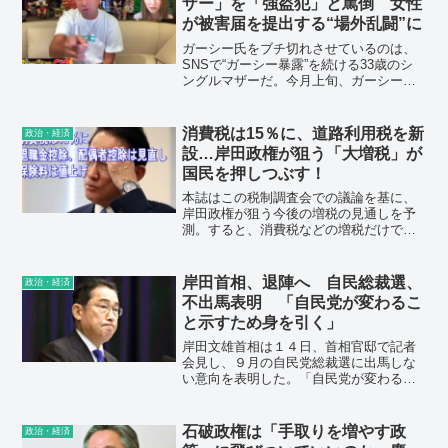
ザー」を「強盗犯」と罵倒 女性
が被害届を提出する“場外乱闘”に
ガーシー氏をブチ切れさせているのは、
SNSで“ガーシー暴露”を続ける33歳のシ
ングルマザーだ。今月上旬、ガーシー氏
は配信中に女性を「強盗犯」などと罵
倒。それに対し、女性が名誉毀損で被害
届を警視庁に提出するなど“場外乱闘”はヒ
消費税は15％に、道路利用税を新
政治・経済
ートアップしている。
設…岸田政権が狙う「大増税」が
国民を押しつぶす！
本誌はこの税制調査会での議論を基に、
岸田政権が狙う今後の増税の見通しを予
測。すると、消費税などの増税だけでな
く、退職金や配偶者控除の廃止などとい
った“実質増税”の全貌が明らかになってき
た。
岸田首相、退陣へ 自民総裁選、
政治・経済
不出馬表明 「自民党が変わるこ
と示すため身を引く」
岸田文雄首相は１４日、首相官邸で記者
会見し、９月の自民党総裁選に出馬しな
い意向を表明した。「自民党が変わるこ
とを示す最も分かりやすい最初の一歩は
私が身を引くことだ」と述べ、決断の理
由を説明。
石破政権は「手取りを増やす政
政治・経済