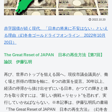
2022.10.20
赤字国債が続く現代、「日本の将来に不安はない」といえ
る理由（幻冬舎ゴールドライフオンライン 2022年10月
20日）
The Great Reset of JAPAN 日本の再生方法【第7回】
論説 伊藤弘明
再び、世界のトップを狙える国へ。現役市議会議員が、働
く場と所得の増加を軸に、6つの政策を提言。30年以上、
経済の停滞から抜け出せずにいる日本。かつての輝きと体
力を取り戻すには、“新しい挑戦＝リセット”を恐れず、実
行していかねばならない。※本記事は、伊藤弘明氏の書籍
『The Great Reset of JAPAN 日本の再生方法』（幻冬舎