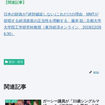
【関連記事】
日本の財政が｢絶対破綻しない｣これだけの理由 MMTが
提唱する経済政策の正当性を理解する 藤井 聡 : 京都大学
大学院工学研究科教授（東洋経済オンライン 2019/12/26
6:30）
政治・経済
enu
関連記事
ガーシー議員が「33歳シングルマ
政治・経済