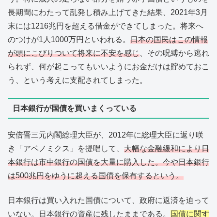
長期間にわたって乱発し積み上げてきた結果、2021年3月
末には1216兆円を超える借金ができてしまった。将来へ
のつけが1人1000万円といわれる。
日本の国民はこの情報
が頭にこびりついて将来に不安を感じ
、その呪縛から逃れ
られず、何が起こってもいいようにお金だけは貯めておこ
う、という考えに支配されてしまった。
日本銀行が国債を買いまくっている
安倍晋三元内閣総理大臣が、2012年に総理大臣に返り咲
き「アベノミクス」を提唱して、
大幅な金融緩和により日
本銀行は市中銀行の国債を大量に購入した。今や日本銀行
は500兆円をゆうに超える国債を保有するという。
日本銀行は買い入れた国債について、政府に返済を迫って
いない。日本銀行の資産に残したままである。
国債に関す