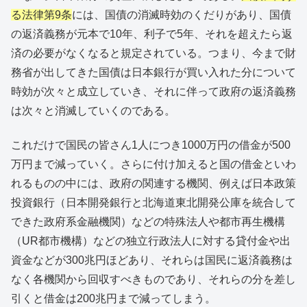
る法律第9条
には、国債の消滅時効のくだりがあり、国債
の返済義務が元本で10年、利子で5年、それを超えたら返
済の必要がなくなると規定されている。つまり、今まで財
務省が出してきた国債は日本銀行が買い入れた分について
時効が次々と成立していき、それに伴って政府の返済義務
は次々と消滅していくのである。
これだけで国民の皆さん1人につき1000万円の借金が500
万円まで減っていく。さらに付け加えると国の借金といわ
れるものの中には、政府の関連する機関、例えば日本政策
投資銀行（日本開発銀行と北海道東北開発公庫を統合して
できた政府系金融機関）などの特殊法人や都市再生機構
（UR都市機構）などの独立行政法人に対する貸付金や出
資金などが300兆円ほどあり、それらは国民に返済義務は
なく各機関から回収すべきものであり、それらの分を差し
引くと借金は200兆円まで減ってしまう。