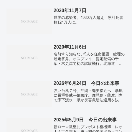
2020年11月7日
世界の感染者、4930万人超え 累計死者
数124万人に。
2020年11月6日
名前すら知らない5人を任命拒否 総理の
迷走答弁。オスプレイ、暫定配備の千
葉・木更津で初の試験飛行。北海道 独
自の警戒ステージ「3」へ引き上げ。
2026年6月24日 今日の出来事
強い台風７号、沖縄・奄美接近へ 暴風
に厳重警戒―気象庁。鹿児島・薩摩川内
で床下浸水 県が災害救助法適用を決
定。フランス、「逃げ場のない暑さ」
水の事故が多発 一週間足らずで４０人
死亡。トランプ氏支持、最低タイ３
４％ イラン作戦「価値あった」２
2025年5月9日 今日の出来事
４％―ロイター調査。
新ローマ教皇にプレボスト枢機卿 レオ
１４世名乗る…史上初の米国出身・コン