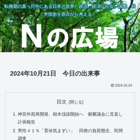
転換期の真っ只中にある日本と世界。政治、経済、社会、国際、科
学技術を原点から考える。
2024年10月21日 今日の出来事
2024.10.24
目次
神宮外苑再開発、樹木伐採開始へ 都審議会に見直し
計画報告
男性４１％「育休気まずい」 同僚の負荷懸念、民間
調査