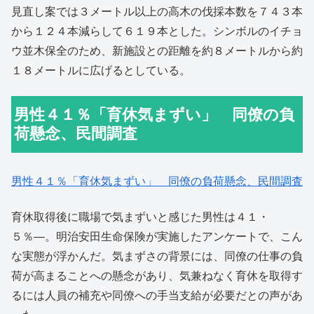
見直し案では３メートル以上の高木の伐採本数を７４３本
から１２４本減らして６１９本とした。シンボルのイチョ
ウ並木保全のため、新施設との距離を約８メートルから約
１８メートルに広げるとしている。
男性４１％「育休気まずい」 同僚の負
荷懸念、民間調査
男性４１％「育休気まずい」 同僚の負荷懸念、民間調査
育休取得後に職場で気まずいと感じた男性は４１・
５％―。明治安田生命保険が実施したアンケートで、こん
な実態が浮かんだ。気まずさの背景には、同僚の仕事の負
荷が高まることへの懸念があり、気兼ねなく育休を取得す
るには人員の補充や同僚への手当支給が必要だとの声があ