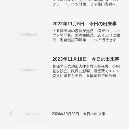
クラーベ。イツ財団、２９兆円寄付へ
全財産投じ４５年に閉鎖。京株、５７４
円高 米英合意を好感、円は急落。JA全
農の備蓄米、32％を卸業者へ出荷 7月ま
でに70％出荷予定。
2022年11月6日 今日の出来事
主要排出国の協調が焦点 COP27、エジ
プトで開幕。国際観艦式、20年ぶりに開
催 海自創設70周年 ロシア招待せず。
「竹島は日本領」示す米国製の地図発
見 島根編入前の1897年発行。ぎふ信長
まつり、過去最多62万人来場 「キムタ
ク信長」が行列。アクアラインマラソ
2023年11月18日 今日の出来事
ン、4年ぶり開催 1万4994人が駆け抜け
創価学会の池田大作名誉会長死去 公明
る。青空に映える赤く染まったトンネ
党を設立、政界に影響。機密費でＩＯＣ
ル 色づく高野山の紅葉。朝日新聞社の
委員に贈答と発言 五輪誘致で馳浩知
元編集委員・早野透さん死去 「ポリテ
事、後に撤回。「夢の小型原子炉」開発
ィカにっぽん」。全国で新たに6万6397人
が頓挫、日本企業も100億円以上を出資
感染 前週より2.5万人以上増 新型コロ
そもそも実現に疑問の声も…。福岡市で
ナ。
初雪観測 平年より30日早く 福岡など
今季一番の冷え込み。「ヒーローだっ
た」AI業界衝撃 米オープンAIのCEO、
事実上の解任。
2024年10月20日 今日の出来事