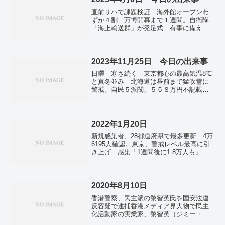
最多 新型コロナ。
直前リハで課題検証 海外館オープンわ
ずか４割…万博開幕まで１週間。自衛隊
「海上輸送群」が発足式 有事に備え、
機動展開力強化…陸自隊員も「船乗り」
に・広島。台湾に「安倍晋三研究センタ
ー」 名門の国立政治大が設置へ。激し
い突風やひょうに注意 東―西日本で大
2023年11月25日 今日の出来事
気不安定。女児の成長祈る「流しび
日曜 寒さ続く 東京都心の最高気温8℃
な」 奈良・吉野川。「トランプは退陣
と真冬並み 北海道は昼前まで猛吹雪に
を」 米各地で抗議デモ、最大規模。平
警戒。自民５派閥、５５８万円不記載
壌で６年ぶり春マラソン 各国の市民ラ
２２年のパーティー収入など―政治資金
ンナーが参加。
規正法に抵触か。２２年も実母に事務所
費支出 加藤こども相、計１８０万。人
質２４人解放、収監者３９人も ガザで
2022年1月20日
４日間の戦闘休止―イスラエルとハマ
新規感染者、28都道府県で最多更新 4万
ス。キーウで「大飢饉」犠牲者を追悼
6195人確認。東京、警戒レベル最高に引
旧ソ連政権下、４００万人が死亡。英の
き上げ 感染「1週間後に1.8万人も」。
最低賃金「時給2150円」へ引き上げ 約1
政府、さらに8道府県に「まん延防止」適
割増、労働意欲向上狙う。
用追加で調整…25日にも正式決定。相次
ぐ臨時休校・学級閉鎖 教育現場、急拡
大のコロナ対策模索。岸田首相 1万5000
2020年8月10日
円分のマイナポイント付与は6月ごろか
香港警察、民主派の黎智英氏を国安法違
ら。メルケル氏 引退後は「ひと休
反容疑で逮捕香港メディア界大物で民主
み」 国連会議の議長就任要請を固辞。
化活動家の実業家、黎智英（ジミー・ラ
イ）氏（71）が10日、香港警察に逮捕さ