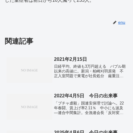
した重症者は前日から10人減って233人。
enu
関連記事
2021年2月15日
日経平均、終値も3万円超える バブル期
以来の高値に。新潟・柏崎刈羽原発 不
正入室問題で東電が社長処分 厳重注
意。朝日世論調査 内閣支持横ばい
34%、ワクチン対応評価。ファイザーワ
クチンを承認 17日にも医療従事者に接
種。
2022年4月5日 今日の出来事
「ブチャ虐殺」国連安保理で討論へ。22
年春闘、賃上げ率2.11％ 中小にも波及
―連合中間集計。全漁連会長「反対変わ
らない」 萩生田経産相と会談―原発処
理水放出。伊丹空港で特定外来生物のア
リが繁殖 南米原産アルゼンチンアリ。
全国で4万5684人感染 秋田、愛媛は過去
2025年4月6日 今日の出来事