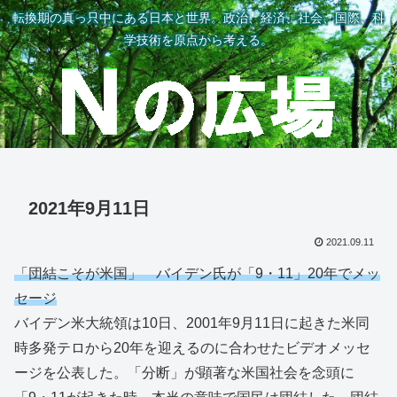
転換期の真っ只中にある日本と世界。政治、経済、社会、国際、科
学技術を原点から考える。
2021年9月11日
2021.09.11
「団結こそが米国」 バイデン氏が「9・11」20年でメッ
セージ
バイデン米大統領は10日、2001年9月11日に起きた米同
時多発テロから20年を迎えるのに合わせたビデオメッセ
ージを公表した。「分断」が顕著な米国社会を念頭に