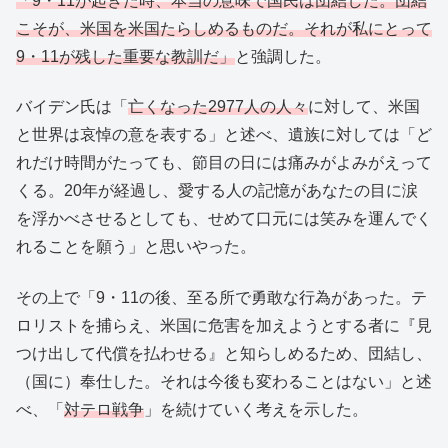
「9・11が起きた時、本当の意味で国民は団結した。団結
こそが、米国を米国たらしめるものだ。それが私にとって
9・11が残した重要な教訓だ」
と強調した。
バイデン氏は「
亡くなった2977人の人々
に対して、米国
と世界は哀悼の意を表する」と述べ、遺族に対しては「ど
れだけ時間がたっても、節目の日には痛みがよみがえって
くる。20年が経過し、愛する人の記憶があなたの目に涙
を浮かべさせるとしても、せめて口元には笑みを運んでく
れることを願う」と思いやった。
その上で「9・11の後、至る所で勇敢な行為があった。テ
ロリストを捕らえ、米国に危害を加えようとする者に『見
つけ出して代償を払わせる』と知らしめるため、団結し、
（国に）奉仕した。それは今後も変わることはない」と述
べ、「
対テロ戦争
」を続けていく考えを示した。