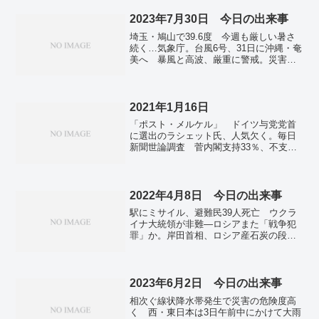
あるものとは。NY円、一時151円39銭
FRB追加利上げ観測、ドル買いが加速。
2023年7月30日 今日の出来事
ガザ北部で１日４時間「戦闘休止」、人
埼玉・鳩山で39.6度 今週も厳しい暑さ
道回廊２か所設置…イスラエル「停戦」
続く…気象庁。台風6号、31日に沖縄・奄
はしない意向。
美へ 暴風と高波、厳重に警戒。災害拠
点病院221施設が浸水域 29％、拠点病院
以外も28％。ワグネル、ポーランド接
近 100人超、首相「脅威高まる」。モス
クワ新都心にドローン墜落 1人負傷、ウ
2021年1月16日
クライナ攻撃か。
「ポスト・メルケル」 ドイツ与党党首
に選出のラシェット氏、人気欠く。毎日
新聞世論調査 菅内閣支持33％、不支持
57％ 緊急事態遅すぎる71％。新型コロ
ナ 世界の死者数200万人を超える 米は
最多39万人。国内感染者7013人 東京
1809人。
2022年4月8日 今日の出来事
駅にミサイル、避難民39人死亡 ウクラ
イナ大統領が非難―ロシアまた「戦争犯
罪」か。岸田首相、ロシア産石炭の段階
的禁輸表明 「早急に代替策確保」。岸
田首相「総合的に判断」 在日ロシア大
使館外交官ら追放。「ロシア軍関係者ら
400人、制裁対象に」 岸田首相が表明。
2023年6月2日 今日の出来事
英もプーチン氏娘に制裁 「ぜいたくな
相次ぐ線状降水帯発生で災害の危険度高
暮らし標的」。新型コロナの自宅療養
く 西・東日本は3日午前中にかけて大雨
者、増加に転じる 約2カ月ぶり。四国電