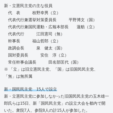
新・立憲民主党の主な役員
代 表 枝野幸男（立）
代表代行兼選挙対策委員長 平野博文（国）
代表代行兼国民運動・広報本部長 蓮舫（立）
代表代行 江田憲司（無）
幹事長 福山哲郎（立）
政調会長 泉 健太（国）
国対委員長 安住 淳（立）
常任幹事会議長 田名部匡代（国）
※ 「立」は旧立憲民主党、「国」は旧国民民主党、
「無」は無所属
新・国民民主党 15人で設立
新・立憲民主党に参加しなかった旧国民民主党の玉木雄一
郎氏らは15日、新「国民民主党」の設立大会を都内で開
いた。衆院7人、参院8人の計15人が参加した。