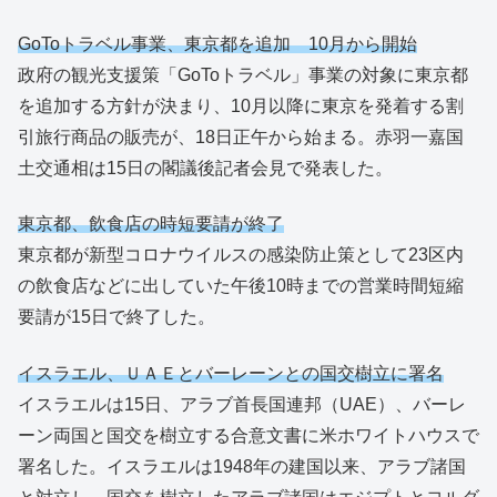
GoToトラベル事業、東京都を追加
10月から開始
政府の観光支援策「GoToトラベル」事業の対象に東京都
を追加する方針が決まり、10月以降に東京を発着する割
引旅行商品の販売が、18日正午から始まる。赤羽一嘉国
土交通相は15日の閣議後記者会見で発表した。
東京都、飲食店の時短要請が終了
東京都が新型コロナウイルスの感染防止策として23区内
の飲食店などに出していた午後10時までの営業時間短縮
要請が15日で終了した。
イスラエル、ＵＡＥとバーレーンとの国交樹立に署名
イスラエルは15日、アラブ首長国連邦（UAE）、バーレ
ーン両国と国交を樹立する合意文書に米ホワイトハウスで
署名した。イスラエルは1948年の建国以来、アラブ諸国