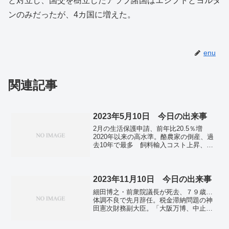
と対立し、国交を樹立したアラブ諸国はエジプトとヨルダ
ンのみだったが、4カ国に増えた。
enu
関連記事
2023年5月10日 今日の出来事
2月の生活保護申請、前年比20.5％増
2020年以来の高水準。酪農家の倒産、過
去10年で最多 飼料輸入コスト上昇、価
格転嫁限界。国の借金1270兆円、最大更
新 増加ペース加速、コロナの歳出増。
バイデン氏、G7広島サミット欠席の可能
性も 米債務問題で平行線。
2023年11月10日 今日の出来事
細田博之・前衆院議長が死去、７９歳…
体調不良で先月辞任。税金滞納問題の神
田憲次財務副大臣。「大阪万博、中止で
ええやん」署名続々 五輪や万博ってや
められないの？歯止めが利かない裏側に