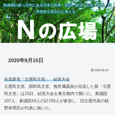
転換期の真っ只中にある日本と世界。政治、経済、社会、国際、科
学技術を原点から考える。
2020年9月15日
2020.09.16
合流新党「立憲民主党」 結党大会
立憲民主党、国民民主党、無所属議員が合流した新「立憲
民主党」は15日、結党大会を東京都内で開いた。衆議院
107人、参議院43人の計150人が参加し、旧立憲代表の枝
野幸男氏が代表に就いた。