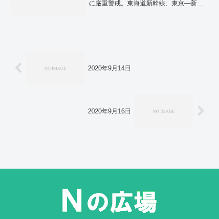
に厳重警戒。東海道新幹線、東京―新大
力、9日に太陽光発電「出力制御」 発電
阪間で運転見合わせ 航空各社、沖縄・
事業者に送電停止要求。1300年続く絶景
九州発着便中心に欠航。台風2号、沖縄・
のピンク 「一目千本」の桜が満開 奈
奄美付近から東北東へ 高波注意…気象
良・吉野山。
庁。マイナ法改正が成立 保険証廃止
マイナカードの普及図る。出生率1.26、
過去最低 出生数は80万人割れ 2022年
人口動態。2022年の死者数156万人 戦
後最多 死因コロナが前年比大幅増。コ
2020年9月14日
ロナ定点、平均3.63人 3週続け緩やかな
増加…厚労省。ヨルダン皇太子が挙式
世界の王族・皇族が出席。上岡龍太郎さ
ん死去、81歳 漫画トリオ、「ナイトス
クープ」。「桃源郷岬」でアジサイ見ご
2020年9月16日
ろ 眼下に日向灘 宮崎の私設庭園。