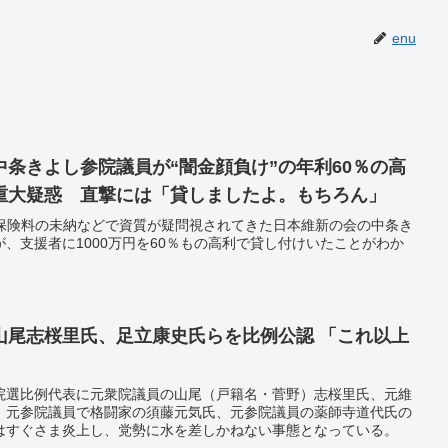
enu
条きよし参院議員が“闇金顔負け”の年利60％の高
重大疑惑 直撃には「貸しましたよ。もちろん」
金保険料の未納などで資質が疑問視されてきた日本維新の会の中条き
、支援者に1000万円を60％もの高利で貸し付けいたことがわか
山尾志桜里氏、足立康史氏らを比例公認 「これ以上
院選比例代表に元衆院議員の山尾（戸籍名・菅野）志桜里氏、元維
、元参院議員で格闘家の須藤元気氏、元参院議員の薬師寺道代氏の
はすぐさま炎上し、党勢に水を差しかねない事態となっている。