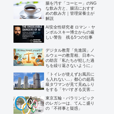
腸を汚す「コーヒー」のNG
な飲み方と、腸活におすす
めの飲み方｜管理栄養士が
解説
AI安全性研究者 ロマン・ヤ
ンポルスキー博士からの厳
しい警告 残る5つの仕事
デジタル教育「先進国」ノ
ルウェーの教育相、日本へ
の助言「私たちが犯した過
ちを繰り返さないように」
「トイレが使えずお風呂に
も入れない…」都心の超高
級タワマンが見て見ぬふり
をする「ヤバすぎる災害リ
スク」
東京五輪・パラリンピック
のレガシーは、てんこ盛り
の「不祥事と疑惑」