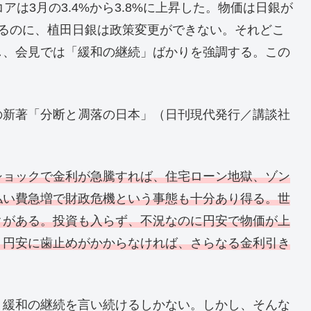
コアは3月の3.4%から3.8%に上昇した。物価は日銀が
いるのに、植田日銀は政策変更ができない。それどこ
し、会見では「緩和の継続」ばかりを強調する。この
の新著「分断と凋落の日本」（日刊現代発行／講談社
ショックで金利が急騰すれば、住宅ローン地獄、ゾン
払い費急増で財政危機という事態も十分あり得る。世
クがある。投資も入らず、不況なのに円安で物価が上
。円安に歯止めがかからなければ、さらなる金利引き
、緩和の継続を言い続けるしかない。しかし、そんな