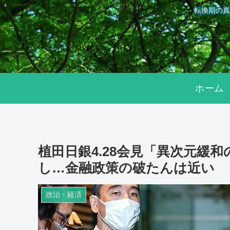
転換期の真
ホーム
植田日銀4.28会見「異次元緩
し…金融政策の破たんは近い
政治・経済