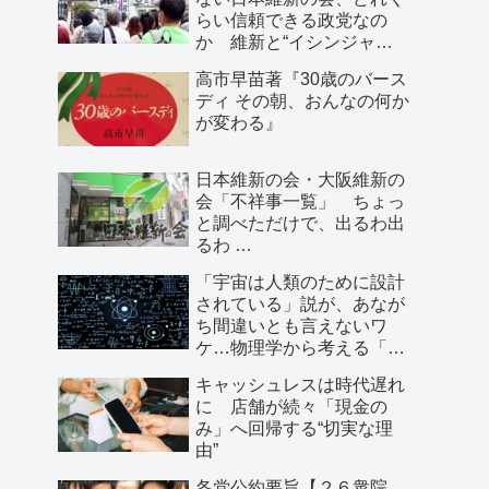
らい信頼できる政党なの
か 維新と“イシンジャ
ー”に批判的な大阪の人が語
高市早苗著『30歳のバース
る、大阪で起きていること
ディ その朝、おんなの何か
が変わる』
日本維新の会・大阪維新の
会「不祥事一覧」 ちょっ
と調べただけで、出るわ出
るわ …
「宇宙は人類のために設計
されている」説が、あなが
ち間違いとも言えないワ
ケ…物理学から考える「こ
の世界の存在理由」
キャッシュレスは時代遅れ
に 店舗が続々「現金の
み」へ回帰する“切実な理
由”
各党公約要旨【２６衆院