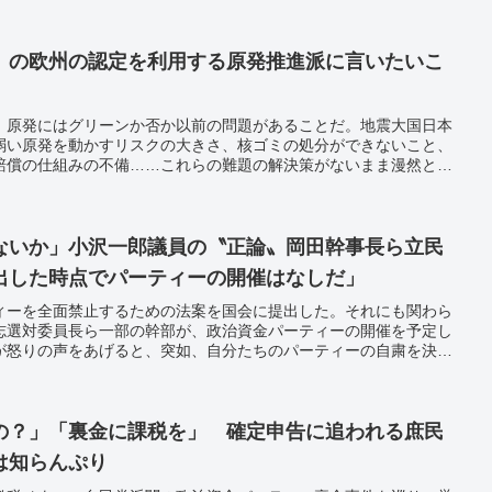
」の欧州の認定を利用する原発推進派に言いたいこ
、原発にはグリーンか否か以前の問題があることだ。地震大国日本
弱い原発を動かすリスクの大きさ、核ゴミの処分ができないこと、
賠償の仕組みの不備……これらの難題の解決策がないまま漫然と原
、安全保障の観点から見ても原発は危険だ。国内に散在する原発
イル攻撃で破壊されれば、その放射能被害は計り知れない。
ないか」小沢一郎議員の〝正論〟岡田幹事長ら立民
出した時点でパーティーの開催はなしだ」
ィーを全面禁止するための法案を国会に提出した。それにも関わら
志選対委員長ら一部の幹部が、政治資金パーティーの開催を予定し
が怒りの声をあげると、突如、自分たちのパーティーの自粛を決め
の？」「裏金に課税を」 確定申告に追われる庶民
は知らんぷり