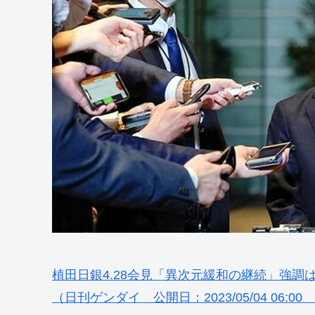
植田日銀4.28会見「異次元緩和の継続」強
（日刊ゲンダイ 公開日：2023/05/04 06:00 更