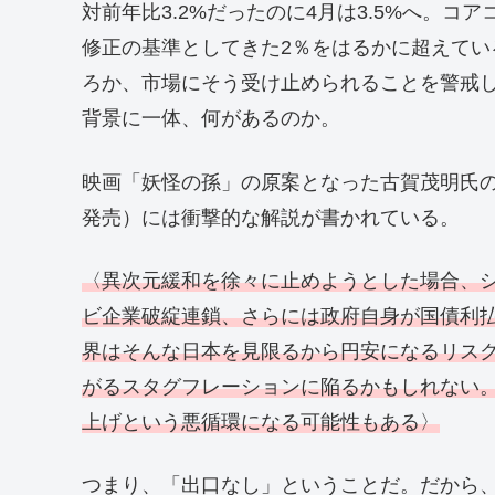
対前年比3.2%だったのに4月は3.5%へ。コア
修正の基準としてきた2％をはるかに超えて
ろか、市場にそう受け止められることを警戒
背景に一体、何があるのか。
映画「妖怪の孫」の原案となった古賀茂明氏
発売）には衝撃的な解説が書かれている。
〈異次元緩和を徐々に止めようとした場合、
ビ企業破綻連鎖、さらには政府自身が国債利
界はそんな日本を見限るから円安になるリス
がるスタグフレーションに陥るかもしれない
上げという悪循環になる可能性もある〉
つまり、「出口なし」ということだ。だから