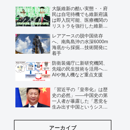
大阪維新の酷い実態・・府
民は自宅待機でも維新府議
は即入院可能、医療機関の
リストラを強行した維新、
公費で維新首長の飲み会を
レアアースの脱中国依存
開催…
へ、南鳥島沖の水深6000m
海底から採掘…技術開発に
着手
防衛装備庁に新研究機関、
先端の民生技術を活用へ…
AIや無人機など重点支援
「習近平の『皇帝化』は歴
史の必然」――中国史の第
一人者が暴露した「悪党を
生み出す中国というシステ
ム」
アーカイブ