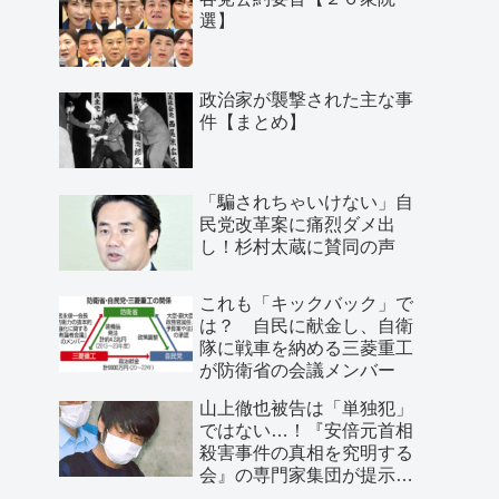
選】
政治家が襲撃された主な事
件【まとめ】
「騙されちゃいけない」自
民党改革案に痛烈ダメ出
し！杉村太蔵に賛同の声
これも「キックバック」で
は？ 自民に献金し、自衛
隊に戦車を納める三菱重工
が防衛省の会議メンバー
山上徹也被告は「単独犯」
ではない…！『安倍元首相
殺害事件の真相を究明する
会』の専門家集団が提示し
た「３つの根拠」